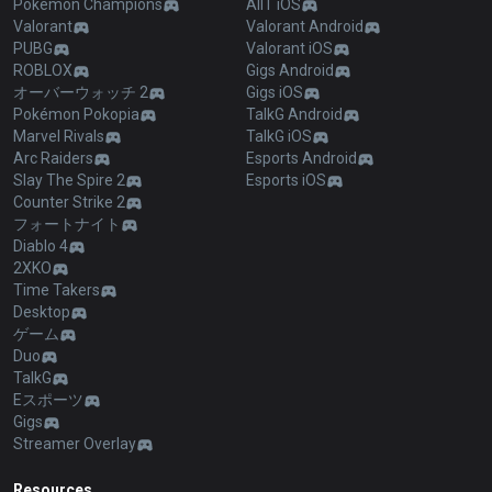
Pokémon Champions
AllT iOS
Valorant
Valorant Android
PUBG
Valorant iOS
ROBLOX
Gigs Android
オーバーウォッチ 2
Gigs iOS
Pokémon Pokopia
TalkG Android
Marvel Rivals
TalkG iOS
Arc Raiders
Esports Android
Slay The Spire 2
Esports iOS
Counter Strike 2
フォートナイト
Diablo 4
2XKO
Time Takers
Desktop
ゲーム
Duo
TalkG
Eスポーツ
Gigs
Streamer Overlay
Resources