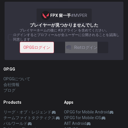
FPX 留一手
#
MVPER
プレイヤーが見つかりませんでした
プレイヤーネームの後に #タグライン を含めてください。
ログインするとプロフィールが全ユーザーに公開されることを認識し
同意します
OP.GGログイン
Riotログイン
OP.GG
OP.GGについて
会社情報
ブログ
Products
Apps
リーグ・オブ・レジェンド
OP.GG for Mobile Android
チームファイトタクティクス
OP.GG for Mobile iOS
パルワールド
AllT Android