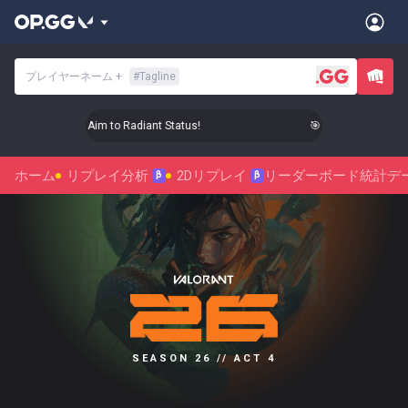
プレイヤーネーム
+
#
Tagline
🎯 Level Up Your Aim to Radiant Status!
🎯 Level Up Your Aim
ホーム
リプレイ分析
2Dリプレイ
リーダーボード
統計デ
β
β
SEASON 26 // ACT 4