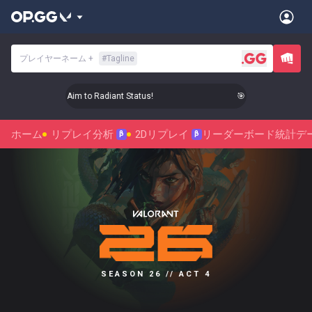
プレイヤーネーム
+
#
Tagline
🎯 Level Up Your Aim to Radiant Status!
🎯 Level Up Your Aim
ホーム
リプレイ分析
2Dリプレイ
リーダーボード
統計デ
β
β
SEASON 26 // ACT 4