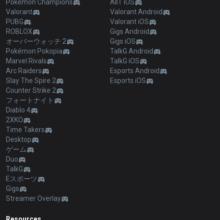
Pokémon Champions
AllT iOS
Valorant
Valorant Android
PUBG
Valorant iOS
ROBLOX
Gigs Android
オーバーウォッチ 2
Gigs iOS
Pokémon Pokopia
TalkG Android
Marvel Rivals
TalkG iOS
Arc Raiders
Esports Android
Slay The Spire 2
Esports iOS
Counter Strike 2
フォートナイト
Diablo 4
2XKO
Time Takers
Desktop
ゲーム
Duo
TalkG
Eスポーツ
Gigs
Streamer Overlay
Resources