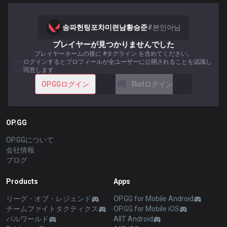
송파헌팅포차미련남황승준
#
본인아님
プレイヤーが見つかりませんでした
プレイヤーネームの後に #タグライン を含めてください。
ログインするとプロフィールが全ユーザーに公開されることを認識し
同意します
OP.GGログイン
Riotログイン
OP.GG
OP.GGについて
会社情報
ブログ
Products
Apps
リーグ・オブ・レジェンド
OP.GG for Mobile Android
チームファイトタクティクス
OP.GG for Mobile iOS
パルワールド
AllT Android