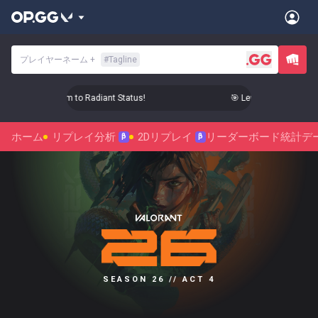
プレイヤーネーム
+
#
Tagline
Level Up Your Aim to Radiant Status!
🎯 Level Up Your Aim to
ホーム
リプレイ分析
2Dリプレイ
リーダーボード
統計デ
β
β
SEASON 26 // ACT 4