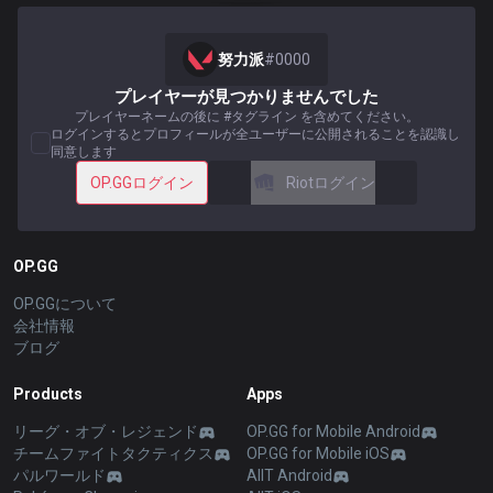
努力派
#
0000
プレイヤーが見つかりませんでした
プレイヤーネームの後に #タグライン を含めてください。
ログインするとプロフィールが全ユーザーに公開されることを認識し
同意します
OP.GGログイン
Riotログイン
OP.GG
OP.GGについて
会社情報
ブログ
Products
Apps
リーグ・オブ・レジェンド
OP.GG for Mobile Android
チームファイトタクティクス
OP.GG for Mobile iOS
パルワールド
AllT Android