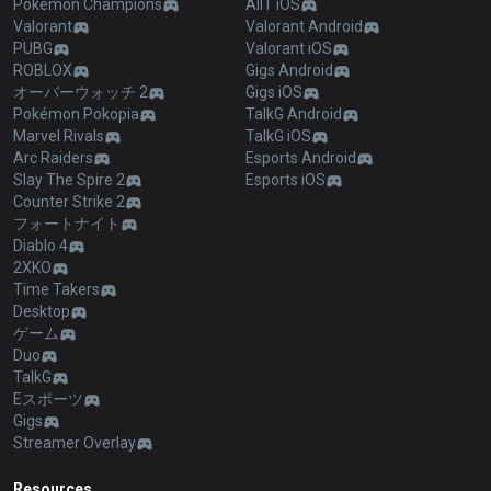
Pokémon Champions
AllT iOS
Valorant
Valorant Android
PUBG
Valorant iOS
ROBLOX
Gigs Android
オーバーウォッチ 2
Gigs iOS
Pokémon Pokopia
TalkG Android
Marvel Rivals
TalkG iOS
Arc Raiders
Esports Android
Slay The Spire 2
Esports iOS
Counter Strike 2
フォートナイト
Diablo 4
2XKO
Time Takers
Desktop
ゲーム
Duo
TalkG
Eスポーツ
Gigs
Streamer Overlay
Resources