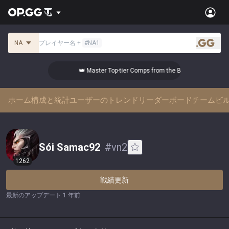
NA
プレイヤー名
+
#
NA1
.gg
👑 Master Top-tier Comps from the Best!
ホーム
構成と統計
ユーザーのトレンド
リーダーボード
チームビ
Sói Samac92
#
vn2
1262
戦績更新
最新のアップデート
:
1 年前