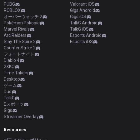
PUBG
Valorant iOS
ROBLOX
Gigs Android
オーバーウォッチ 2
Gigs iOS
Pokémon Pokopia
TalkG Android
Marvel Rivals
TalkG iOS
Arc Raiders
Esports Android
Slay The Spire 2
Esports iOS
Counter Strike 2
フォートナイト
Diablo 4
2XKO
Time Takers
Desktop
ゲーム
Duo
TalkG
Eスポーツ
Gigs
Streamer Overlay
Resources