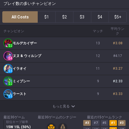
プレイ数の多いチャンピオン
All Costs
$1
$2
$3
$4
$5+
平均ラン
チャンピオン
マッチ
ク
モルデカイザー
13
#
3.08
$
2
ヌヌ & ウィルンプ
12
#
4.17
$
4
イラオイ
11
#
3.27
$
3
ミィプシー
9
#
2.33
$
2
ラースト
9
#
3.33
$
3
もっと見る
最近30ゲーム
最近30ゲームのシナジー
最近の15ゲームランク
順位キープ確率
#
3
#
7
#
5
#
1
#
3
15
W
15
L (
50
%)