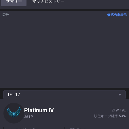
サマリー
マッチヒストリー
広告
広告非表示
TFT
17
Platinum
IV
21
W
19
L
順位キープ確率
53
%
36 LP