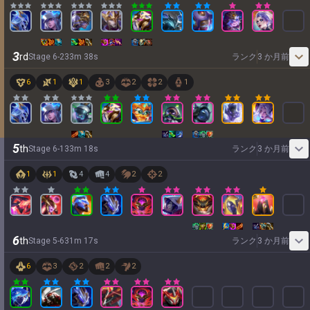
3
rd
Stage
6
-
2
33
m
38
s
ランク
3 か月前
6
1
1
3
2
2
1
5
th
Stage
6
-
1
33
m
18
s
ランク
3 か月前
1
1
4
4
2
2
6
th
Stage
5
-
6
31
m
17
s
ランク
3 か月前
6
3
2
2
2