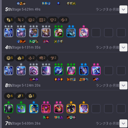
5
th
Stage
5
-
6
29
m
49
s
ランク
3 か月前
1
2
2
2
2
3
4
th
Stage
6
-
1
31
m
35
s
ランク
3 か月前
5
3
2
2
2
8
th
Stage
5
-
1
24
m
20
s
ランク
3 か月前
6
1
1
7
th
Stage
5
-
6
30
m
26
s
ランク
3 か月前