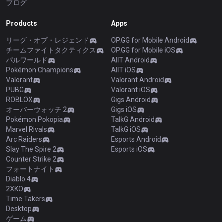
ブログ
Products
Apps
リーグ・オブ・レジェンド
OP.GG for Mobile Android
チームファイトタクティクス
OP.GG for Mobile iOS
パルワールド
AllT Android
Pokémon Champions
AllT iOS
Valorant
Valorant Android
PUBG
Valorant iOS
ROBLOX
Gigs Android
オーバーウォッチ 2
Gigs iOS
Pokémon Pokopia
TalkG Android
Marvel Rivals
TalkG iOS
Arc Raiders
Esports Android
Slay The Spire 2
Esports iOS
Counter Strike 2
フォートナイト
Diablo 4
2XKO
Time Takers
Desktop
ゲーム