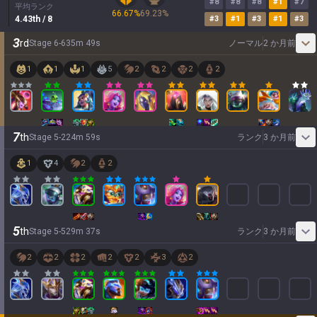
#
8
#
8
#
8
#
1
#
7
平均ランク
66.67
%
69.23
%
4.43
th
/ 8
#
3
#
1
#
3
#
1
#
3
3
rd
Stage
6
-
6
35
m
49
s
ノーマル
2 か月前
1
1
1
5
2
2
2
2
7
th
Stage
5
-
2
24
m
59
s
ランク
3 か月前
1
4
2
2
5
th
Stage
5
-
5
29
m
37
s
ランク
3 か月前
2
2
2
2
2
3
2