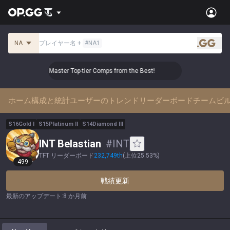
NA
プレイヤー名
+
#
NA1
.gg
👑 Master Top-tier Comps from the Best!
👑 Master 
ホーム
構成と統計
ユーザーのトレンド
リーダーボード
チームビ
S
16
Gold
I
S
15
Platinum
II
S
14
Diamond
III
INT Belastian
#
INT
TFT リーダーボード
232,749
th
(
上位25.53%
)
499
戦績更新
最新のアップデート
:
8 か月前