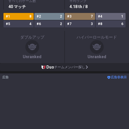
すべてのゲーム数
平均ランク
40
マッチ
4.18
th
/ 8
#
1
8
#
2
2
#
3
7
#
4
1
#
5
4
#
6
2
#
7
3
#
8
6
ダブルアップ
ハイパーロールモード
Unranked
Unranked
Duo
チームメンバー探し
広告
広告非表示