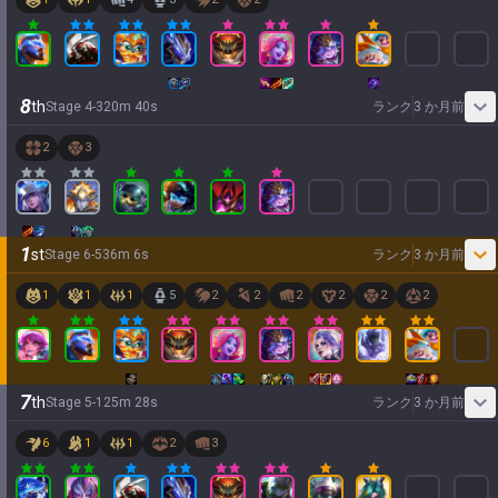
8
th
Stage
4
-
3
20
m
40
s
ランク
3 か月前
2
3
1
st
Stage
6
-
5
36
m
6
s
ランク
3 か月前
1
1
1
5
2
2
2
2
2
2
7
th
Stage
5
-
1
25
m
28
s
ランク
3 か月前
6
1
1
2
3