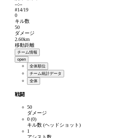
--:--
#
14
/19
0
キル数
50
ダメージ
2.60km
移動距離
チーム情報
open
全体順位
チーム統計データ
全体
戦闘
50
ダメージ
0 (0)
キル数 (ヘッドショット)
1
アシスト数