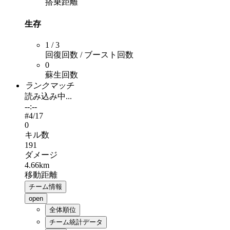
搭乗距離
生存
1 / 3
回復回数 / ブースト回数
0
蘇生回数
ランクマッチ
読み込み中...
--:--
#
4
/17
0
キル数
191
ダメージ
4.66km
移動距離
チーム情報
open
全体順位
チーム統計データ