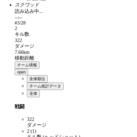
スクワッド
読み込み中...
--:--
#
3
/28
2
キル数
322
ダメージ
7.66km
移動距離
チーム情報
open
全体順位
チーム統計データ
全体
戦闘
322
ダメージ
2 (1)
キル数 (ヘッドショット)