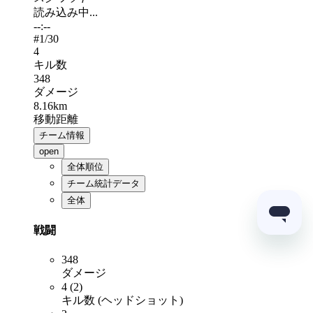
読み込み中...
--:--
#
1
/30
4
キル数
348
ダメージ
8.16km
移動距離
チーム情報
open
全体順位
チーム統計データ
全体
戦闘
348
ダメージ
4 (2)
キル数 (ヘッドショット)