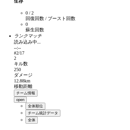
生存
0 / 2
回復回数 / ブースト回数
0
蘇生回数
ランクマッチ
読み込み中...
--:--
#
2
/17
2
キル数
250
ダメージ
12.88km
移動距離
チーム情報
open
全体順位
チーム統計データ
全体