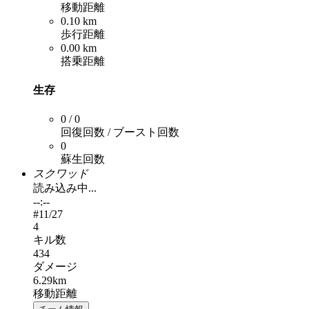
移動距離
0.10 km
歩行距離
0.00 km
搭乗距離
生存
0 / 0
回復回数 / ブースト回数
0
蘇生回数
スクワッド
読み込み中...
--:--
#
11
/27
4
キル数
434
ダメージ
6.29km
移動距離