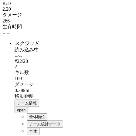
K/D
2.20
ダメージ
266
生存時間
--:--
スクワッド
読み込み中...
--:--
#
22
/28
2
キル数
169
ダメージ
0.38km
移動距離
チーム情報
open
全体順位
チーム統計データ
全体