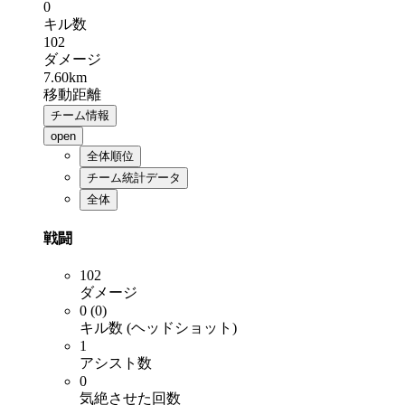
0
キル数
102
ダメージ
7.60km
移動距離
チーム情報
open
全体順位
チーム統計データ
全体
戦闘
102
ダメージ
0 (0)
キル数 (ヘッドショット)
1
アシスト数
0
気絶させた回数