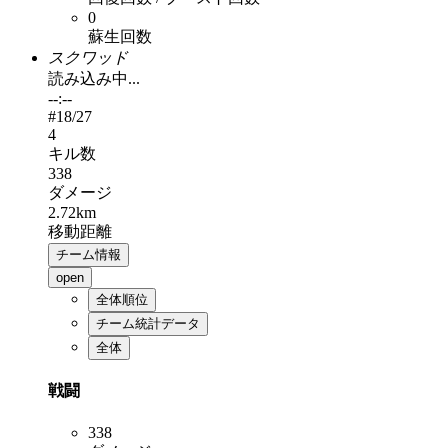
0
蘇生回数
スクワッド
読み込み中...
--:--
#
18
/27
4
キル数
338
ダメージ
2.72km
移動距離
チーム情報
open
全体順位
チーム統計データ
全体
戦闘
338