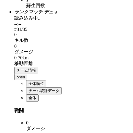
蘇生回数
ランクマッチ デュオ
読み込み中...
--:--
#
31
/35
0
キル数
0
ダメージ
0.70km
移動距離
チーム情報
open
全体順位
チーム統計データ
全体
戦闘
0
ダメージ