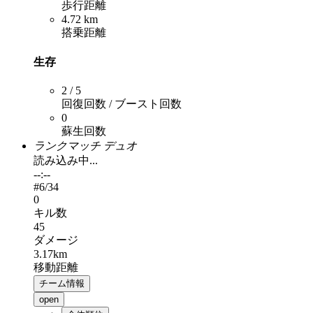
歩行距離
4.72 km
搭乗距離
生存
2 / 5
回復回数 / ブースト回数
0
蘇生回数
ランクマッチ デュオ
読み込み中...
--:--
#
6
/34
0
キル数
45
ダメージ
3.17km
移動距離
チーム情報
open