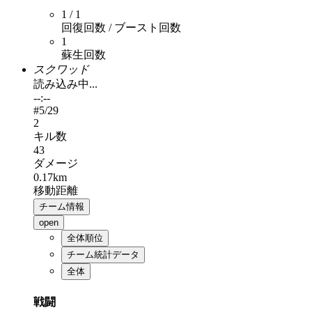
1 / 1
回復回数 / ブースト回数
1
蘇生回数
スクワッド
読み込み中...
--:--
#
5
/29
2
キル数
43
ダメージ
0.17km
移動距離
チーム情報
open
全体順位
チーム統計データ
全体
戦闘