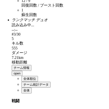
12 / 9
回復回数 / ブースト回数
1
蘇生回数
ランクマッチ デュオ
読み込み中...
--:--
#
3
/30
5
キル数
555
ダメージ
7.21km
移動距離
チーム情報
open
全体順位
チーム統計データ
全体
戦闘