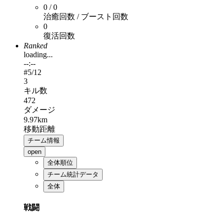
0 / 0
治癒回数 / ブースト回数
0
復活回数
Ranked
loading...
--:--
#
5
/12
3
キル数
472
ダメージ
9.97km
移動距離
チーム情報
open
全体順位
チーム統計データ
全体
戦闘