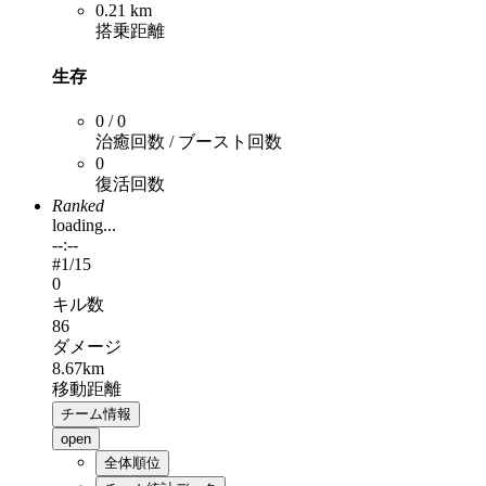
0.21 km
搭乗距離
生存
0 / 0
治癒回数 / ブースト回数
0
復活回数
Ranked
loading...
--:--
#
1
/15
0
キル数
86
ダメージ
8.67km
移動距離
チーム情報
open
全体順位