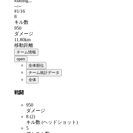
loading...
--:--
#
1
/16
8
キル数
950
ダメージ
11.80km
移動距離
チーム情報
open
全体順位
チーム統計データ
全体
戦闘
950
ダメージ
8 (2)
キル数 (ヘッドショット)
5