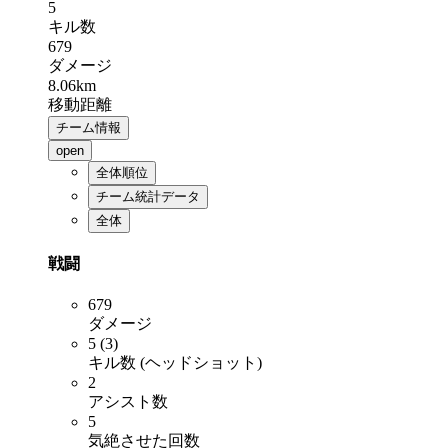
5
キル数
679
ダメージ
8.06km
移動距離
チーム情報
open
全体順位
チーム統計データ
全体
戦闘
679
ダメージ
5 (3)
キル数 (ヘッドショット)
2
アシスト数
5
気絶させた回数