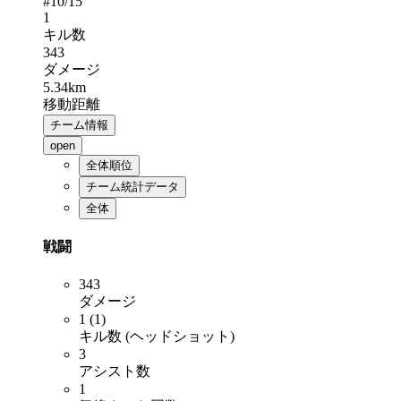
#
10
/15
1
キル数
343
ダメージ
5.34km
移動距離
チーム情報
open
全体順位
チーム統計データ
全体
戦闘
343
ダメージ
1 (1)
キル数 (ヘッドショット)
3
アシスト数
1