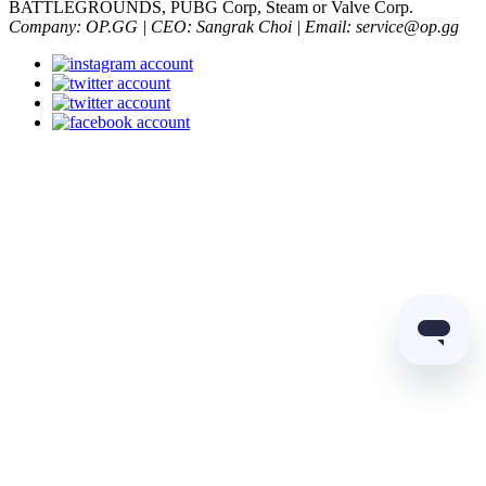
BATTLEGROUNDS, PUBG Corp, Steam or Valve Corp.
Company: OP.GG | CEO: Sangrak Choi | Email: service@op.gg