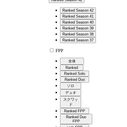
Ranked Season 42
Ranked Season 41
Ranked Season 40
Ranked Season 39
Ranked Season 38
Ranked Season 37
FPP
全体
Ranked
Ranked Solo
Ranked Duo
ソロ
デュオ
スクワッ
ド
Ranked FPP
Ranked Duo
FPP