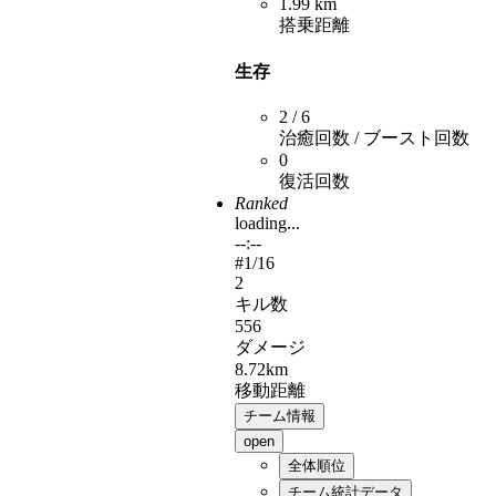
1.99 km
搭乗距離
生存
2 / 6
治癒回数 / ブースト回数
0
復活回数
Ranked
loading...
--:--
#
1
/16
2
キル数
556
ダメージ
8.72km
移動距離
チーム情報
open
全体順位
チーム統計データ