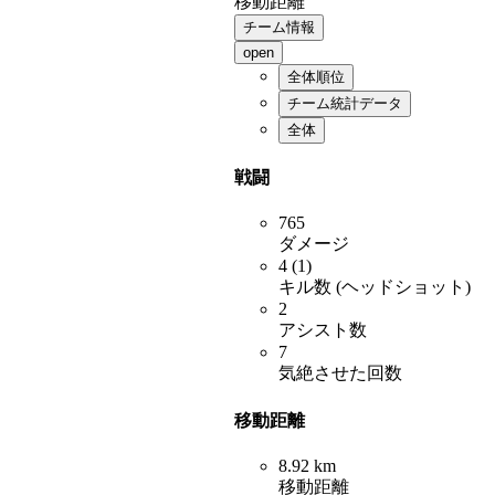
移動距離
チーム情報
open
全体順位
チーム統計データ
全体
戦闘
765
ダメージ
4 (1)
キル数 (ヘッドショット)
2
アシスト数
7
気絶させた回数
移動距離
8.92 km
移動距離