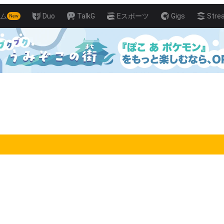
ム
Duo
TalkG
Eスポーツ
Gigs
Stre
New