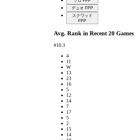
ソロ FPP
デュオ FPP
スクワッド
FPP
Avg. Rank in Recent 20 Games
#10.3
4
11
W
13
23
16
5
12
14
7
17
5
2
15
14