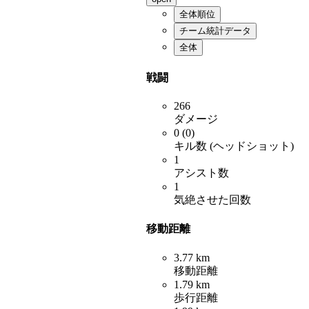
全体順位
チーム統計データ
全体
戦闘
266
ダメージ
0 (0)
キル数 (ヘッドショット)
1
アシスト数
1
気絶させた回数
移動距離
3.77 km
移動距離
1.79 km
歩行距離