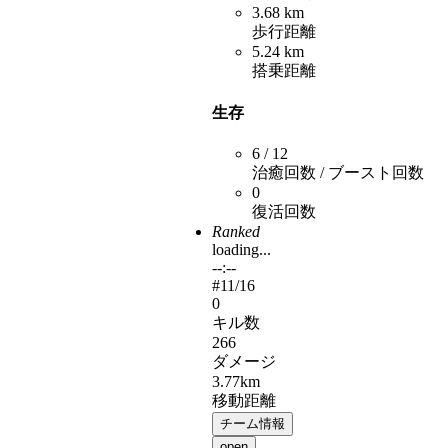
3.68 km
歩行距離
5.24 km
搭乗距離
生存
6 / 12
治癒回数 / ブースト回数
0
復活回数
Ranked
loading...
--:--
#
11
/16
0
キル数
266
ダメージ
3.77km
移動距離
チーム情報
open