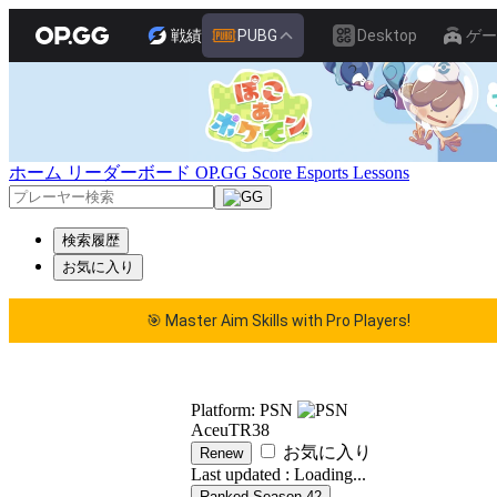
戦績
PUBG
Desktop
ゲー
ホーム
リーダーボード
OP.GG Score
Esports
Lessons
検索履歴
お気に入り
🎯 Master Aim Skills with Pro Players!
🎯 Master Aim Skills with Pro Players!
Platform: PSN
AceuTR38
お気に入り
Renew
Last updated :
Loading...
Ranked Season 42