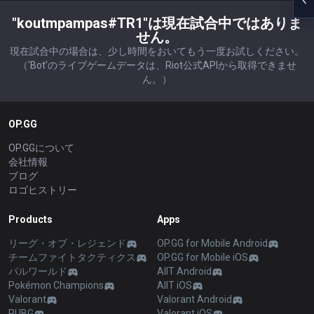
"koutmpampas#TR1"は現在試合中ではありま
せん。
現在試合中の場合は、少し時間をおいてもう一度お試しください。
（'Bot'のライブゲームデータは、Riot公式APIから取得できませ
ん。）
OP.GG
OP.GGについて
会社情報
ブログ
ロゴヒストリー
Products
Apps
リーグ・オブ・レジェンド
OP.GG for Mobile Android
チームファイトタクティクス
OP.GG for Mobile iOS
パルワールド
AllT Android
Pokémon Champions
AllT iOS
Valorant
Valorant Android
PUBG
Valorant iOS