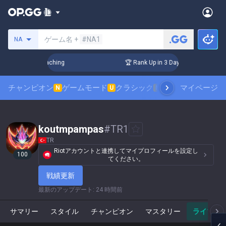
サモナーの検索
ゲーム名 +
#NA1
NA
s! Challenger Coaching
🏆 Rank Up in 3 Days! Challenger Co
チャンピオン
ゲームモード
クラシック
スキンランキング
マイページ
N
U
N
koutmpampas
#
TR1
TR
Riotアカウントと連携してマイプロフィールを設定し
100
てください。
戦績更新
最新のアップデート
:
24 時間前
サマリー
スタイル
チャンピオン
マスタリー
ライブゲ