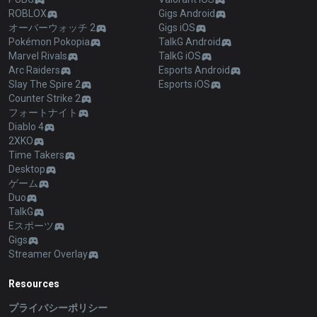
ROBLOX
Gigs Android
オーバーウォッチ 2
Gigs iOS
Pokémon Pokopia
TalkG Android
Marvel Rivals
TalkG iOS
Arc Raiders
Esports Android
Slay The Spire 2
Esports iOS
Counter Strike 2
フォートナイト
Diablo 4
2XKO
Time Takers
Desktop
ゲーム
Duo
TalkG
Eスポーツ
Gigs
Streamer Overlay
Resources
プライバシーポリシー