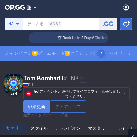
サモナーの検索
ゲーム名 +
#NA1
NA
🏆 Rank Up in 3 Days! Challenger Coaching
チャンピオン
ゲームモード
クラシック
スキンランキング
マイページ
N
U
N
Tom Bombadil
#
LN8
RU
Riotアカウントと連携してマイプロフィールを設定し
234
てください。
戦績更新
ティアグラフ
最新のアップデート
:
1 日前
サマリー
スタイル
チャンピオン
マスタリー
ライブゲ