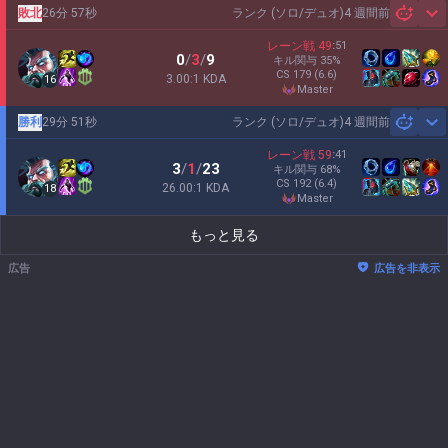
敗北
26分 57秒
ランク (ソロ/デュオ)
4 週間前
Sh
レーン戦
49
:
51
0
/
3
/
9
キル関与
35
%
CS
179
(6.6)
3.00:1 KDA
16
master
勝利
29分 51秒
ランク (ソロ/デュオ)
4 週間前
Sh
レーン戦
59
:
41
3
/
1
/
23
キル関与
68
%
CS
192
(6.4)
26.00:1 KDA
18
master
もっと見る
広告
広告を非表示