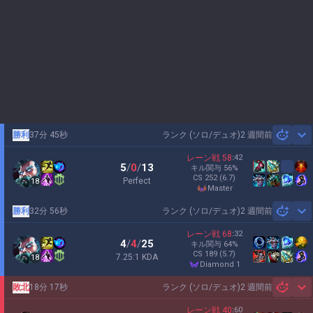
勝利
37分 45秒
ランク (ソロ/デュオ)
2 週間前
Sh
レーン戦
58
:
42
5
/
0
/
13
キル関与
56
%
CS
252
(6.7)
Perfect
18
master
勝利
32分 56秒
ランク (ソロ/デュオ)
2 週間前
Sh
レーン戦
68
:
32
4
/
4
/
25
キル関与
64
%
CS
189
(5.7)
7.25:1 KDA
18
diamond 1
敗北
18分 17秒
ランク (ソロ/デュオ)
2 週間前
Sh
レーン戦
40
:
60