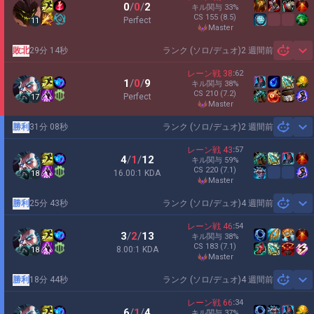
0
/
0
/
2
キル関与
33
%
CS
155
(8.5)
Perfect
11
master
敗北
29分 14秒
ランク (ソロ/デュオ)
2 週間前
Sh
レーン戦
38
:
62
1
/
0
/
9
キル関与
38
%
CS
210
(7.2)
Perfect
17
master
勝利
31分 08秒
ランク (ソロ/デュオ)
2 週間前
Sh
レーン戦
43
:
57
4
/
1
/
12
キル関与
59
%
CS
220
(7.1)
16.00:1 KDA
18
master
勝利
25分 43秒
ランク (ソロ/デュオ)
4 週間前
Sh
レーン戦
46
:
54
3
/
2
/
13
キル関与
38
%
CS
183
(7.1)
8.00:1 KDA
18
master
勝利
18分 44秒
ランク (ソロ/デュオ)
4 週間前
Sh
レーン戦
66
:
34
6
/
1
/
4
キル関与
37
%