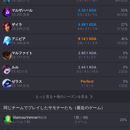
CS
203
(
7.1
)
1.9 / 0.7 / 10.7
805
試合
マルザハール
4.35:1 KDA
55
%
CS
250
(
8.8
)
3.5 / 2.6 / 7.6
60
試合
ザイラ
4.48:1 KDA
27
%
CS
239
(
7.5
)
4.4 / 2.7 / 7.8
37
試合
アニビア
8.14:1 KDA
46
%
CS
258
(
8.4
)
2.8 / 1.1 / 5.9
13
試合
マルファイト
2.80:1 KDA
0
%
CS
177
(
7.1
)
2 / 1.7 / 2.7
3
試合
ルル
2.44:1 KDA
0
%
CS
42
(
1.5
)
0.5 / 4.5 / 10.5
2
試合
ゼラス
Perfect
0
%
CS
124
(
6.5
)
1 / 0 / 4
2
試合
もっと見る
+
他のシーズンを見る
同じチームでプレイしたサモナーたち（最近のゲーム）
GlamourVenner
#
sick
1勝／4敗
20
%
レベル
140
5
ゲーム