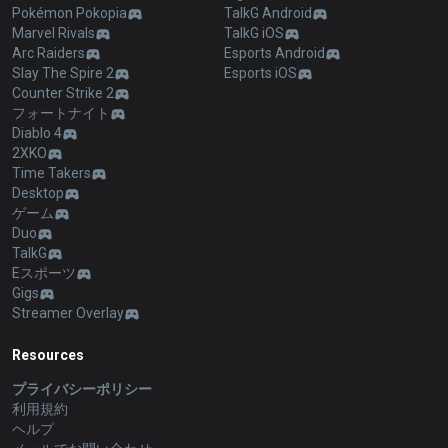
Pokémon Pokopia
TalkG Android
Marvel Rivals
TalkG iOS
Arc Raiders
Esports Android
Slay The Spire 2
Esports iOS
Counter Strike 2
フォートナイト
Diablo 4
2XKO
Time Takers
Desktop
ゲーム
Duo
TalkG
Eスポーツ
Gigs
Streamer Overlay
Resources
プライバシーポリシー
利用規約
ヘルプ