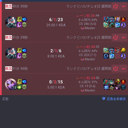
敗北
43分 35秒
ランク (ソロ/デュオ)
2 週間前
Sh
レーン戦
56
:
44
6
/
1
/
23
キル関与
64
%
CS
246
(5.6)
29.00:1 KDA
18
master
敗北
31分 29秒
ランク (ソロ/デュオ)
2 週間前
Sh
レーン戦
48
:
52
2
/
1
/
6
キル関与
44
%
CS
223
(7.1)
8.00:1 KDA
17
master
敗北
31分 36秒
ランク (ソロ/デュオ)
2 週間前
Sh
レーン戦
44
:
56
0
/
3
/
15
キル関与
37
%
CS
19
(0.6)
5.00:1 KDA
13
master
広告
広告を非表示