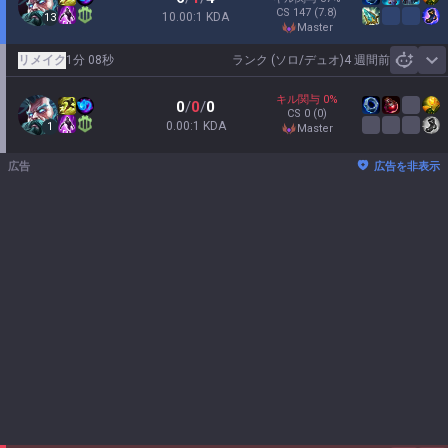
CS
147
(7.8)
10.00:1 KDA
13
master
リメイク
1分 08秒
ランク (ソロ/デュオ)
4 週間前
Sh
キル関与
0
%
0
/
0
/
0
CS
0
(0)
0.00:1 KDA
1
master
広告
広告を非表示