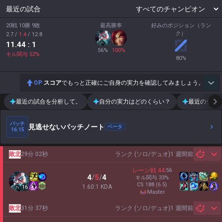
最近の試合
20戦 10勝 9敗
最高勝率
好みのポジション（ラン
ク）
2.7
/
1.4
/
12.8
11.44
: 1
56
%
100
%
キル関与
52
%
80
%
OP
スコア
でもっと正確にご自身の実力を確認してみましょう。
最近の試合を分析して。
自分の実力はどのくらい？
最近のチー
パッチ
見逃せないパッチノート
ベータ
16.15
敗北
29分 02秒
ランク (ソロ/デュオ)
1 週間前
Sh
レーン戦
44
:
56
4
/
5
/
4
キル関与
33
%
CS
188
(6.5)
1.60:1 KDA
16
master
敗北
31分 37秒
ランク (ソロ/デュオ)
1 週間前
Sh