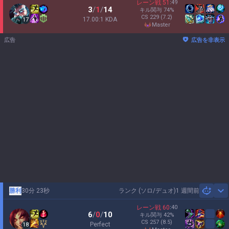
レーン戦
51
:
49
3
/
1
/
14
キル関与
74
%
CS
229
(7.2)
17.00:1 KDA
17
master
広告
広告を非表示
勝利
30分 23秒
ランク (ソロ/デュオ)
1 週間前
Sh
レーン戦
60
:
40
6
/
0
/
10
キル関与
42
%
CS
257
(8.5)
Perfect
18