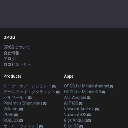
OP.GG
OP.GGについて
会社情報
ブログ
ロゴヒストリー
Products
Apps
リーグ・オブ・レジェンド
OP.GG for Mobile Android
チームファイトタクティクス
OP.GG for Mobile iOS
パルワールド
AllT Android
Pokémon Champions
AllT iOS
Valorant
Valorant Android
PUBG
Valorant iOS
ROBLOX
Gigs Android
オーバーウォッチ 2
Gigs iOS