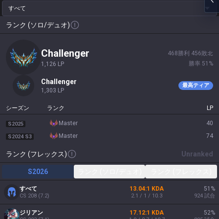
すべて
ランク (ソロ/デュオ)
challenger
468
勝利
456
敗北
勝率
51
%
1,126
LP
challenger
最高ティア
1,303
LP
シーズン
ランク
LP
master
40
S2025
master
74
S2024 S3
ランク (フレックス)
Unranked
S2026
ランク (ソロ/デュオ)
ランク (フレックス)
すべて
13.04:1 KDA
51
%
CS
208
(
7.2
)
2.1 / 1 / 10.3
924
試合
ジリアン
17.12:1 KDA
52
%