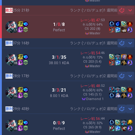
master
敗北
25分 21秒
ランク (ソロ/デュオ)
1 週間前
Sh
レーン戦
47
:
53
1
/
0
/
8
キル関与
64
%
CS
202
(8)
Perfect
17
master
勝利
37分 16秒
ランク (ソロ/デュオ)
1 週間前
Sh
レーン戦
54
:
46
3
/
1
/
35
キル関与
72
%
CS
203
(5.4)
38.00:1 KDA
18
master
勝利
28分 17秒
ランク (ソロ/デュオ)
2 週間前
Sh
レーン戦
48
:
52
3
/
3
/
21
キル関与
65
%
CS
145
(5.1)
8.00:1 KDA
16
diamond 1
勝利
29分 43秒
ランク (ソロ/デュオ)
2 週間前
Sh
レーン戦
56
:
44
0
/
0
/
9
キル関与
32
%
CS
265
(8.9)
Perfect
18
master