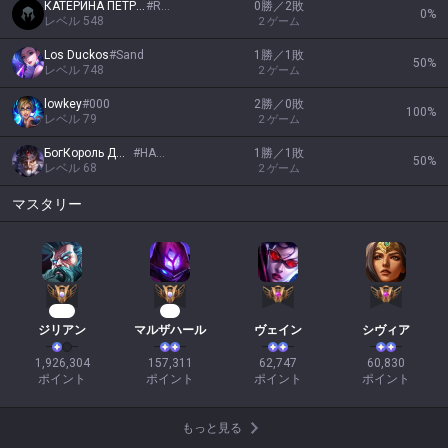
КАТЕРИНА ПЕТРОВА
#
RU1
0勝／2敗
0
%
レベル
548
2
ゲーム
Los Duckos
#
Sand
1勝／1敗
50
%
レベル
748
2
ゲーム
lowkey
#
000
2勝／0敗
100
%
レベル
79
2
ゲーム
БогКороль Джокер
#
HAHAH
1勝／1敗
50
%
レベル
68
2
ゲーム
マスタリー
163
17
ジリアン
マルザハール
ヴェイン
シヴィア
1,926,304

157,311

62,747

60,830

ポイント
ポイント
ポイント
ポイント
もっと見る