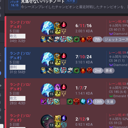
0
見逃せないパッチノート
ベータ
パッチ
16.15
今シーズンプレイしたチャンピオンと最近対戦したチャンピオンを、
6
5
レーン戦
45
:
ランク (ソロ/
6
/
11
/
16
キル関与
59
デュオ)
CS
60
(1.7)
5 日前
2.00:1 KDA
15
diamond
敗北
7th
ジェットコー
34分 32秒
レーン戦
59
:
ランク (ソロ/
北
7
/
10
/
24
キル関与
55
デュオ)
%
CS
34
(1.1)
5 日前
3.10:1 KDA
14
diamond
勝利
2nd
勝者
31分 56秒
レーン戦
53
:
ランク (ソロ/
P
1
/
7
/
7
キル関与
29
デュオ)
CS
185
(6.4)
5 日前
1.14:1 KDA
15
5
emerald 
敗北
10th
失速
1
28分 42秒
0
レーン戦
41
:
ランク (ソロ/
0
2
/
12
/
9
キル関与
52
デュオ)
CS
59
(2)
5 日前
0.92:1 KDA
13
diamond