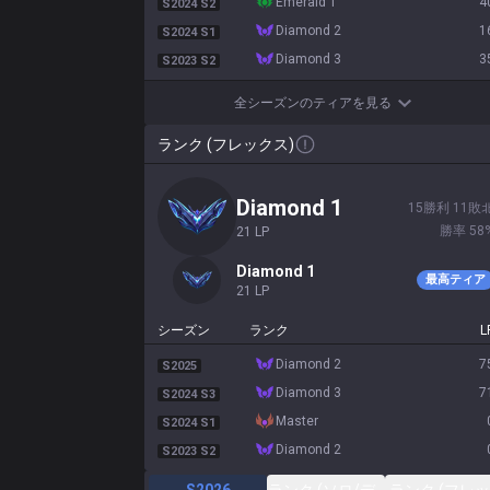
emerald 1
4
S2024 S2
diamond 2
1
S2024 S1
diamond 3
3
S2023 S2
全シーズンのティアを見る
ランク (フレックス)
diamond 1
15
勝利
11
敗
勝率
58
21
LP
diamond 1
最高ティア
21
LP
シーズン
ランク
L
diamond 2
7
S2025
diamond 3
7
S2024 S3
master
S2024 S1
diamond 2
S2023 S2