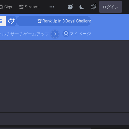
JA
Gigs
Streamer Overlay
ログイン
New
🏆 Rank Up in 3 Days! Challenger Coaching
マイページ
マルチサーチ
ゲームアップデート