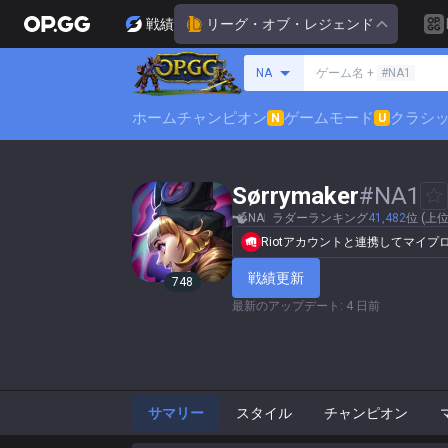
戦績
リーグ・オブ・レジェンド
サモナーの検索
NA
ゲーム名 +
#NA1
ホーム
チャンピオン
ゲームモード
クラシ
N
U
Sørrymaker
#
NA1
NA
ラダーランキング
41,482
位 (上位
Riotアカウントと連携してマイ
戦績更新
748
最新のアップデート
:
4 日前
サマリー
スタイル
チャンピオン