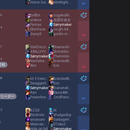
Honor Guides Me
NiteNightKid
Show More Detail Games
46
Griffith
DogAndRice
%
st4eve
我爱吃鼻史
Pentas
Sørrymaker
 4
ShinYuna
no gfs b4 8packs
Soxxy5
gordin mortadela
Show More Detail Games
61
iGetDisconnected
Slaaneshi
%
XWILLYYYYYYYYYYY
Str0nkSm0rt
Sørrymaker
TheHotdoglar
 4
Nameless197
BrandedByMel
苦戦
Ahri
Eric
Show More Detail Games
38
lvl 3 treecko
BrandedByMel
%
SwaggerStep
Eric
Sørrymaker
Diananelisebb
1
Ren
SavorAMenta
リーダー
PowerlineNA
CmdPancake
Show More Detail Games
42
BZQS
tit
%
RitoDontBanPlsss
iiFudgedUp
arvarvarv
GarbageHuman67
2
Mexican Frost
D7oke2
Hide on hill
Sørrymaker