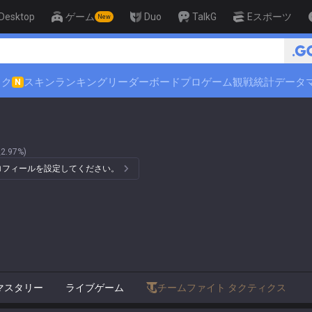
Desktop
ゲーム
Duo
TalkG
Eスポーツ
New
ック
スキンランキング
リーダーボード
プロゲーム観戦
統計データ
N
2.97%)
プロフィールを設定してください。
マスタリー
ライブゲーム
チームファイト タクティクス