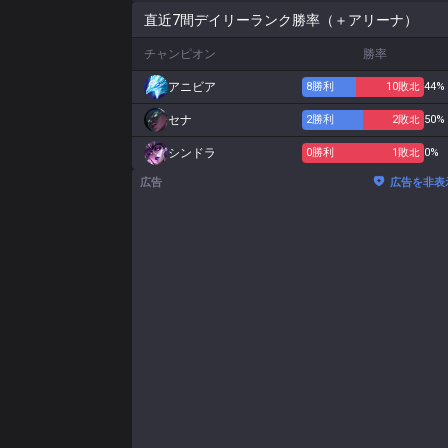
直近7間デイリーランク勝率（＋アリーナ）
チャンピオン
勝率
アニビア
8
勝利
10
敗北
44%
セナ
2
勝利
2
敗北
50%
シンドラ
0
勝利
1
敗北
0%
広告
広告を非表