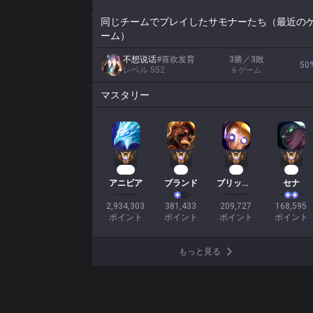
同じチームでプレイしたサモナーたち（最近の
ーム）
不想说话
#
喜欢发育
3勝／3敗
50
レベル
552
6
ゲーム
マスタリー
228
35
19
18
アニビア
ブランド
ブリッツクランク
セナ
2,934,303

381,433

209,727

168,595

ポイント
ポイント
ポイント
ポイント
もっと見る