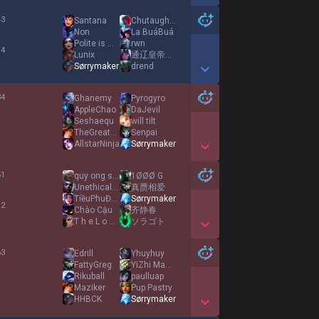
Show More Detail Games
43
Santana
Chutaughdel
%
Non
La BuáBuá
Polite is matter
rwn
 4
Lunix
通辽皇帝小约翰可汗
Sørrymaker
drend
Show More Detail Games
34
Ghanemy
Pyrogyro
%
AppleChao
DaJevil
Seshaequ
will tilt
1
TheGreatGod
Senpai
AllstarNinja
Sørrymaker
Show More Detail Games
51
quy ong si tinh
1ØØØ G
%
Unethicality
真赝相爱
TiềuPhuĐốnCủi
Sørrymaker
 2
Chào Cậu
齐静春
T h e L o n e r
ソラゴト
Show More Detail Games
63
Edrill
Yhuyhuy
%
FattyGreg
YiZhi MaGua
Rikuball
paulluap
1
Maziker
Pup Pastry
HHBCK
Sørrymaker
Show More Detail Games