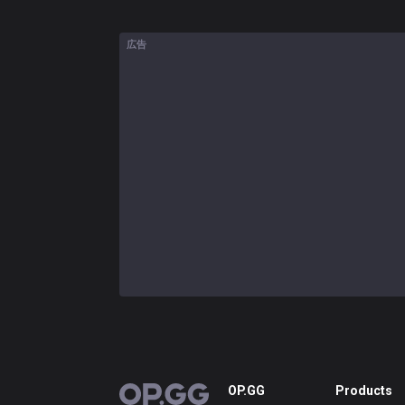
広告
OP.GG
Products
OP.GG