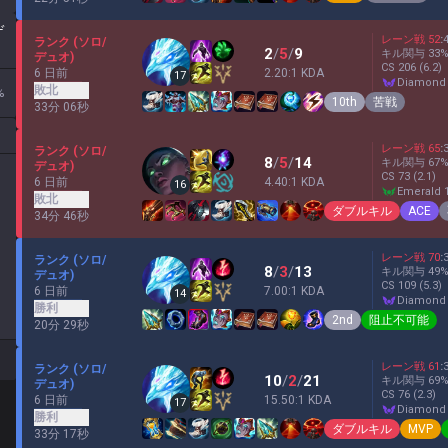
ゲ
レーン戦
52
:
ランク (ソロ/
2
/
5
/
9
キル関与
33
デュオ)
CS
206
(6.2)
6 日前
2.20:1 KDA
17
diamond
敗北
%
10th
苦戦
33分 06秒
レーン戦
65
:
ランク (ソロ/
8
/
5
/
14
キル関与
67
デュオ)
CS
73
(2.1)
6 日前
4.40:1 KDA
16
emerald 
敗北
ダブルキル
ACE
34分 46秒
レーン戦
70
:
ランク (ソロ/
8
/
3
/
13
キル関与
49
デュオ)
CS
109
(5.3)
6 日前
7.00:1 KDA
14
diamond
勝利
2nd
阻止不可能
20分 29秒
レーン戦
61
:
ランク (ソロ/
10
/
2
/
21
キル関与
69
デュオ)
CS
76
(2.3)
6 日前
15.50:1 KDA
17
diamond
勝利
ダブルキル
MVP
33分 17秒