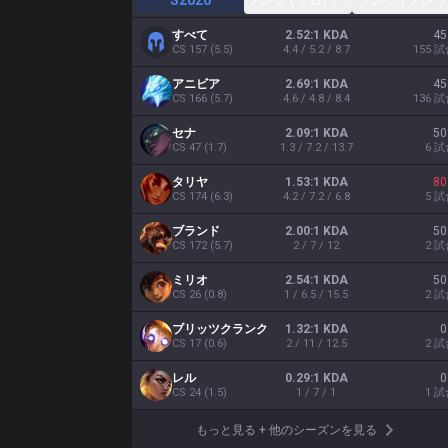
S2026
ランク (ソロ/デュオ)
ランク (フレッ
すべて
2.52:1 KDA
45
CS
157
(
5.5
)
4.4 / 5.2 / 8.7
155
試
アニビア
2.69:1 KDA
45
CS
166
(
5.7
)
4.6 / 4.8 / 8.4
136
試
セナ
2.09:1 KDA
50
CS
47
(
1.7
)
1.3 / 7.2 / 13.7
6
試
タリヤ
1.53:1 KDA
80
CS
174
(
6.3
)
4.2 / 7.2 / 6.8
5
試
ブランド
2.00:1 KDA
50
CS
172
(
5.7
)
2 / 7 / 12
2
試
ミリオ
2.54:1 KDA
50
CS
26
(
0.8
)
1 / 6.5 / 15.5
2
試
ブリッツクランク
1.32:1 KDA
0
CS
17
(
0.6
)
2 / 11 / 12.5
2
試
レル
0.29:1 KDA
0
CS
24
(
1.5
)
1 / 7 / 1
1
試
もっと見る
+
他のシーズンを見る