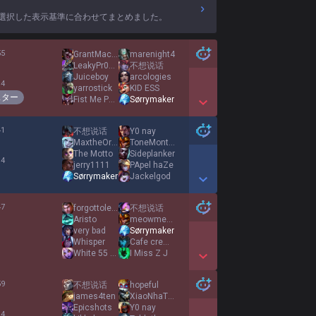
選択した表示基準に合わせてまとめました。
55
GrantMacDonald
marenight4
%
LeakyPr0stateL9
不想说话
Juiceboy
arcologies
 4
yarrostick
KID ESS
スター
Fist Me Padre
Sørrymaker
Show More Detail Games
41
不想说话
Y0 nay
%
MaxtheOrange
ToneMontana
The Motto
Sideplanker
 4
jerry1111
PApel haZe
Sørrymaker
Jackelgod
Show More Detail Games
47
forgottolearn
不想说话
%
Aristo
meowmeowmeowmeow
very bad
Sørrymaker
1
Whisper
Cafe creme
White 55 Open
I Miss Z J
Show More Detail Games
59
不想说话
hopeful
%
james4ten
XiaoNhaTrang
Epicshots
Y0 nay
 4