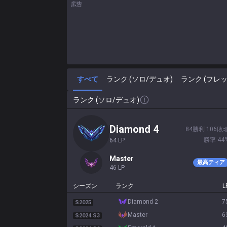
広告
すべて
ランク (ソロ/デュオ)
ランク (フレッ
ランク (ソロ/デュオ)
diamond 4
84
勝利
106
敗
勝率
44
64
LP
master
最高ティア
46
LP
シーズン
ランク
L
diamond 2
7
S2025
master
6
S2024 S3