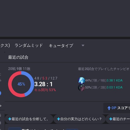
クス)
ランダムミッド
キュータイプ
最近の試合
20戦 9勝 11敗
最近20試合でプレイしたチャンピオ
北
4.8
/
5.3
/
12.7
%
44
%
(
7勝／9敗
)
3.38:1 KDA
3.28
: 1
45
%
50
%
(
2勝／2敗
)
3.03:1 KDA
キル関与
53
%
P
OP
スコア
5
最近の試合を分析して。
自分の実力はどのくらい？
最近のチー
3