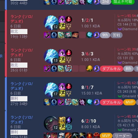
2nd
阻止不可能
30分 44秒
レーン戦
54
:
ランク (ソロ/
1
/
2
/
1
キル関与
18
デュオ)
CS
144
(7.5)
6 日前
1.00:1 KDA
12
diamond
敗北
9th
苦戦
19分 13秒
レーン戦
39
:
ランク (ソロ/
3
/
6
/
3
キル関与
43
デュオ)
示
CS
131
(5)
6 日前
1.00:1 KDA
13
diamond
敗北
ダブルキル
8th
26分 01秒
レーン戦
62
:
ランク (ソロ/
8
/
1
/
7
キル関与
58
デュオ)
CS
243
(8.8)
6 日前
15.00:1 KDA
17
emerald 
勝利
ダブルキル
MVP
27分 34秒
レーン戦
58
:
ランク (ソロ/
6
/
2
/
10
キル関与
57
デュオ)
CS
42
(1.8)
6 日前
8.00:1 KDA
12
emerald 
勝利
MVP
リーダー
22分 51秒