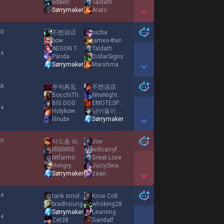
kibbeh
Taldath
Sørrymaker
Arato
Show More Detail Games
30
不想说话
niche
%
bow
james4ten
AEGON THE CONQUE
Taldath
 4
Pánda
DollarSigns
Sørrymaker
Marshmallows
Show More Detail Games
58
半句再见
不想说话
%
BocchiTheRock
NiteNightKid
BIG DOG
EMOTESPAMMER
 4
Holykow
냥이들이 F 누름 양해좀 ツ
lilnubx
Sørrymaker
Show More Detail Games
29
미드좀 와라 제발
Joe
%
IllllIllIIllIIl
willcarryfortoes
bitfarms
Great Love
1
Hongry
JuicySwagg
Sørrymaker
zaan
Show More Detail Games
44
tank smolder
Knox College IL
%
bradhsiung
whsking28
Sørrymaker
Learning Yasuo
 4
Zet38
Gandalf