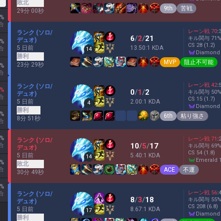
クス)
敗北
9th
苦戦
29分 00秒
%
合
レーン戦
70
:
ランク (ソロ/
6
/
2
/
21
キル関与
71
デュオ)
%
CS
28
(1.2)
5 日前
13.50:1 KDA
合
14
diamond
勝利
MVP
阻止不可能
23分 29秒
%
合
レーン戦
42
:
ランク (ソロ/
%
0
/
1
/
2
キル関与
50
デュオ)
合
CS
15
(1.7)
5 日前
2.00:1 KDA
4
diamond
勝利
%
6th
粘り強さ
8分 51秒
合
%
レーン戦
71
:
ランク (ソロ/
10
/
5
/
17
合
キル関与
69
デュオ)
CS
54
(1.8)
5 日前
5.40:1 KDA
14
emerald 
%
敗北
ACE
不運
合
30分 49秒
%
レーン戦
56
:
ランク (ソロ/
合
8
/
3
/
18
キル関与
55
デュオ)
CS
208
(6.8)
5 日前
8.67:1 KDA
17
diamond
勝利