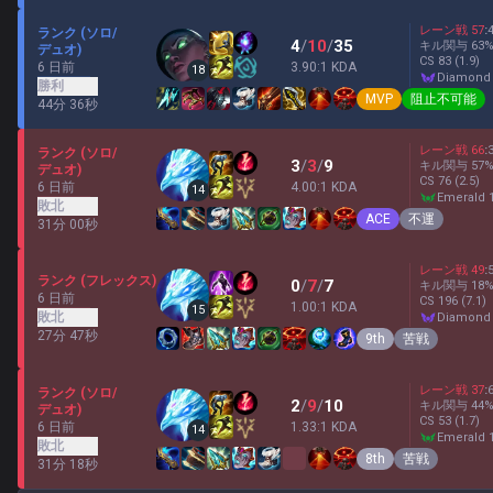
レーン戦
57
:
ランク (ソロ/
4
/
10
/
35
キル関与
63
デュオ)
CS
83
(1.9)
6 日前
3.90:1 KDA
18
diamond
勝利
MVP
阻止不可能
44分 36秒
レーン戦
66
:
ランク (ソロ/
3
/
3
/
9
キル関与
57
デュオ)
CS
76
(2.5)
6 日前
4.00:1 KDA
14
emerald 
敗北
ACE
不運
31分 00秒
レーン戦
49
:
ランク (フレックス)
0
/
7
/
7
キル関与
18
6 日前
CS
196
(7.1)
1.00:1 KDA
15
敗北
diamond
27分 47秒
9th
苦戦
レーン戦
37
:
ランク (ソロ/
2
/
9
/
10
キル関与
44
デュオ)
CS
53
(1.7)
6 日前
1.33:1 KDA
14
emerald 
敗北
8th
苦戦
31分 18秒