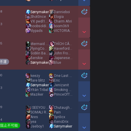
Show More Detail Games
48
Sørrymaker
Dannieboi
%
Shot0nce
Elogia
VX pwdl1698
Charm Ahri
 3
noobsoldier611
boom369
lilypads
VICTORIA SECRETS
Show More Detail Games
35
Mermaid Man
THÍCH CÂN 5
%
FlyingCows126
Haverford40K
Goblin Barndon
John From Retail
1
Berskie
JapaneseApple
不運
Sørrymaker
Blue
Show More Detail Games
30
keezy
One Last Walk
%
flare blitz
Eric
Sørrymaker
Jenizanit
 3
Yitán Tribal
Smoking Cat Piss
Maziker
PrinceOfTheVoid
Show More Detail Games
39
I SEEYOU BAByBOi
Chutaughdel
%
SOMALI RENGAR
Pain
Ares
Synlicx
 4
yea
XenoDrix
阻止不可能
Jaeboy1
Sørrymaker