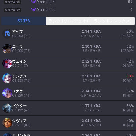
diamond 4
59
S2024 S3
diamond 4
0
S2024 S2
S2026
ランク (ソロ/デュオ)
ランク (フレックス)
すべて
2.14:1 KDA
50
%
CS
203
(
7.1
)
6.9 / 6.2 / 6.5
241
試合
ニーラ
2.30:1 KDA
52
%
CS
205
(
7.5
)
8.5 / 5.9 / 5
102
試合
ヴェイン
2.32:1 KDA
42
%
CS
211
(
7
)
7.5 / 5.8 / 6
26
試合
ジンクス
2.50:1 KDA
60
%
CS
233
(
7.6
)
5.7 / 5.8 / 9
20
試合
ユナラ
2.14:1 KDA
37
%
CS
228
(
7.6
)
5.9 / 6.2 / 7.3
19
試合
ビクター
1.77:1 KDA
56
%
CS
192
(
6.9
)
6 / 6.6 / 5.6
16
試合
シヴィア
2.04:1 KDA
40
%
CS
217
(
8.1
)
4.1 / 5.5 / 7.1
10
試合
リサンドラ
2.36:1 KDA
50
%