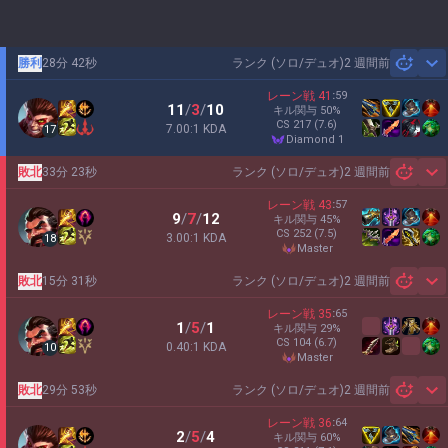
勝利
28分 42秒
ランク (ソロ/デュオ)
2 週間前
Sh
レーン戦
41
:
59
11
/
3
/
10
キル関与
50
%
CS
217
(7.6)
7.00:1 KDA
17
diamond 1
敗北
33分 23秒
ランク (ソロ/デュオ)
2 週間前
Sh
レーン戦
43
:
57
9
/
7
/
12
キル関与
45
%
CS
252
(7.5)
3.00:1 KDA
18
master
敗北
15分 31秒
ランク (ソロ/デュオ)
2 週間前
Sh
レーン戦
35
:
65
1
/
5
/
1
キル関与
29
%
CS
104
(6.7)
0.40:1 KDA
10
master
敗北
29分 53秒
ランク (ソロ/デュオ)
2 週間前
Sh
レーン戦
36
:
64
2
/
5
/
4
キル関与
60
%