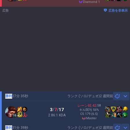
diamond 1
広告
広告を非表示
勝利
27分 35秒
ランク (ソロ/デュオ)
2 週間前
Sh
レーン戦
42
:
58
3
/
7
/
17
キル関与
56
%
CS
179
(6.5)
2.86:1 KDA
16
master
勝利
31分 39秒
ランク (ソロ/デュオ)
2 週間前
Sh