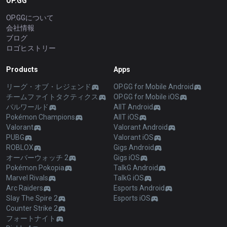
OP.GG
OP.GGについて
会社情報
ブログ
ロゴヒストリー
Products
Apps
リーグ・オブ・レジェンド
OP.GG for Mobile Android
チームファイトタクティクス
OP.GG for Mobile iOS
パルワールド
AllT Android
Pokémon Champions
AllT iOS
Valorant
Valorant Android
PUBG
Valorant iOS
ROBLOX
Gigs Android
オーバーウォッチ 2
Gigs iOS
Pokémon Pokopia
TalkG Android
Marvel Rivals
TalkG iOS
Arc Raiders
Esports Android
Slay The Spire 2
Esports iOS
Counter Strike 2
フォートナイト