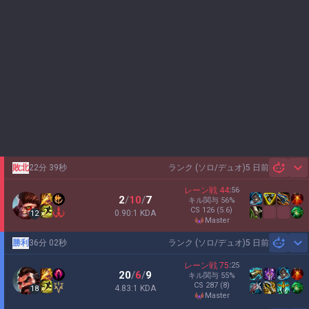
敗北
22分 39秒
ランク (ソロ/デュオ)
5 日前
Sh
レーン戦
44
:
56
2
/
10
/
7
キル関与
56
%
CS
126
(5.6)
0.90:1 KDA
12
master
勝利
36分 02秒
ランク (ソロ/デュオ)
5 日前
Sh
レーン戦
75
:
25
20
/
6
/
9
キル関与
55
%
CS
287
(8)
4.83:1 KDA
18
master