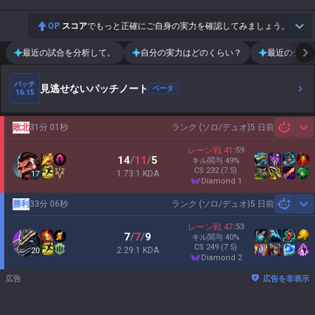
OP
スコア
でもっと正確にご自身の実力を確認してみましょう。
最近の試合を分析して。
自分の実力はどのくらい？
最近のチー
パッチ
見逃せないパッチノート
ベータ
16.15
敗北
31分 01秒
ランク (ソロ/デュオ)
5 日前
Sh
レーン戦
41
:
59
14
/
11
/
5
キル関与
49
%
CS
232
(7.5)
1.73:1 KDA
17
diamond 1
勝利
33分 06秒
ランク (ソロ/デュオ)
5 日前
Sh
レーン戦
47
:
53
7
/
7
/
9
キル関与
40
%
CS
249
(7.5)
2.29:1 KDA
20
diamond 2
広告
広告を非表示