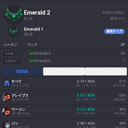
emerald 2
46
勝利
45
敗北
勝率
51
%
31
LP
emerald 1
最高ティア
26
LP
シーズン
ランク
LP
emerald 4
23
S2025
emerald 3
7
S2024 S1
S2026
ランク (ソロ/デュオ)
ランク (フレックス)
すべて
2.74:1 KDA
51
%
CS
211
(
7.2
)
8.1 / 5.8 / 7.7
513
試合
グレイブス
3.01:1 KDA
55
%
CS
219
(
7.4
)
9.1 / 5.5 / 7.5
248
試合
ウーコン
3.12:1 KDA
45
%
CS
187
(
6.6
)
7.2 / 4.9 / 8.1
105
試合
ジン
2.38:1 KDA
48
%
CS
210
(
7.2
)
7.2 / 6.8 / 8.8
33
試合