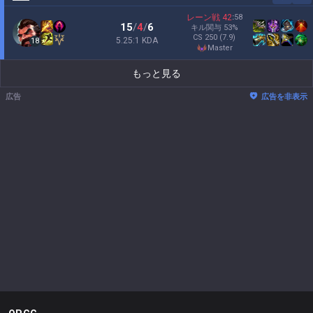
レーン戦
42
:
58
15
/
4
/
6
キル関与
53
%
CS
250
(7.9)
5.25:1 KDA
18
master
もっと見る
広告
広告を非表示