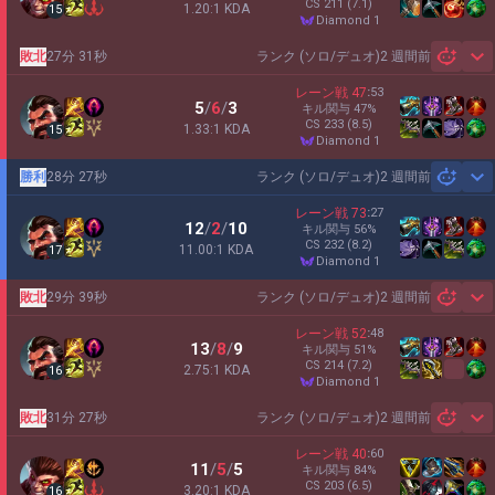
CS
211
(7.1)
1.20:1 KDA
15
diamond 1
敗北
27分 31秒
ランク (ソロ/デュオ)
2 週間前
Sh
レーン戦
47
:
53
5
/
6
/
3
キル関与
47
%
CS
233
(8.5)
1.33:1 KDA
15
diamond 1
勝利
28分 27秒
ランク (ソロ/デュオ)
2 週間前
Sh
レーン戦
73
:
27
12
/
2
/
10
キル関与
56
%
CS
232
(8.2)
11.00:1 KDA
17
diamond 1
敗北
29分 39秒
ランク (ソロ/デュオ)
2 週間前
Sh
レーン戦
52
:
48
13
/
8
/
9
キル関与
51
%
CS
214
(7.2)
2.75:1 KDA
16
diamond 1
敗北
31分 27秒
ランク (ソロ/デュオ)
2 週間前
Sh
レーン戦
40
:
60
11
/
5
/
5
キル関与
84
%
CS
203
(6.5)
3.20:1 KDA
16