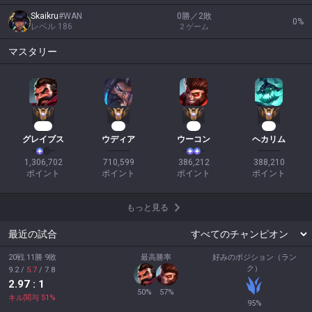
Skaikru
#
WAN
0勝／2敗
0
%
レベル
186
2
ゲーム
マスタリー
114
67
38
36
グレイブス
ウディア
ウーコン
ヘカリム
1,306,702

710,599

386,212

388,210

ポイント
ポイント
ポイント
ポイント
もっと見る
最近の試合
20戦 11勝 9敗
最高勝率
好みのポジション（ラン
ク）
9.2
/
5.7
/
7.8
2.97
: 1
50
%
57
%
キル関与
51
%
95
%