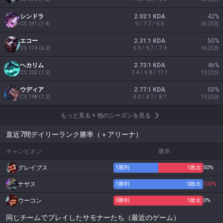
シンドラ
2.02:1 KDA
42
%
CS
241
(
7.4
)
9 / 7.7 / 6.6
26
試合
エコー
2.31:1 KDA
50
%
CS
174
(
6.2
)
5.9 / 5.7 / 7.3
16
試合
ヘカリム
2.73:1 KDA
46
%
CS
232
(
7.2
)
7.4 / 6.8 / 11.1
13
試合
ウディア
2.77:1 KDA
50
%
CS
198
(
7.2
)
4.3 / 4.7 / 8.7
10
試合
もっと見る
+
他のシーズンを見る
直近7間デイリーランク勝率（＋アリーナ）
チャンピオン
勝率
グレイブス
1
勝利
1
敗北
50%
ナサス
1
勝利
0
敗北
100%
ウーコン
0
勝利
1
敗北
0%
同じチームでプレイしたサモナーたち（最近のゲーム）