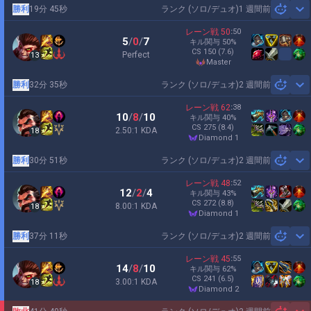
勝利
19分 45秒
ランク (ソロ/デュオ)
1 週間前
Sh
レーン戦
50
:
50
5
/
0
/
7
キル関与
50
%
CS
150
(7.6)
Perfect
13
master
勝利
32分 35秒
ランク (ソロ/デュオ)
2 週間前
Sh
レーン戦
62
:
38
10
/
8
/
10
キル関与
40
%
CS
275
(8.4)
2.50:1 KDA
18
diamond 1
勝利
30分 51秒
ランク (ソロ/デュオ)
2 週間前
Sh
レーン戦
48
:
52
12
/
2
/
4
キル関与
43
%
CS
272
(8.8)
8.00:1 KDA
18
diamond 1
勝利
37分 11秒
ランク (ソロ/デュオ)
2 週間前
Sh
レーン戦
45
:
55
14
/
8
/
10
キル関与
62
%
CS
241
(6.5)
3.00:1 KDA
18
diamond 2