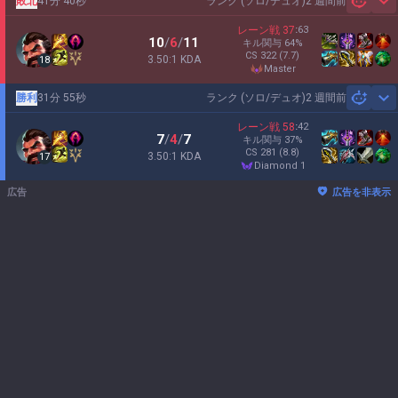
敗北
41分 40秒
ランク (ソロ/デュオ)
2 週間前
Sh
レーン戦
37
:
63
10
/
6
/
11
キル関与
64
%
CS
322
(7.7)
3.50:1 KDA
18
master
勝利
31分 55秒
ランク (ソロ/デュオ)
2 週間前
Sh
レーン戦
58
:
42
7
/
4
/
7
キル関与
37
%
CS
281
(8.8)
3.50:1 KDA
17
diamond 1
広告
広告を非表示