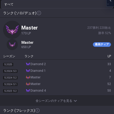
すべて
ランク (ソロ/デュオ)
master
237
勝利
220
敗北
勝率
52
%
173
LP
master
最高ティア
650
LP
シーズン
ランク
LP
diamond 2
33
S2025
diamond 1
4
S2024 S3
master
7
S2024 S2
master
52
S2024 S1
diamond 4
50
S2023 S2
全シーズンのティアを見る
ランク (フレックス)