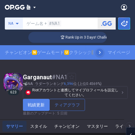
サモナーの検索
ゲーム名 +
#NA1
NA
r Coaching
🏆 Rank Up in 3 Days! Challenger Coaching
チャンピオン
ゲームモード
クラシック
スキンランキング
マイページ
N
U
N
Garganaut
#
NA1
NA
ラダーランキング
6,396
位 (上位0.4569%)
Riotアカウントと連携してマイプロフィールを設定し
623
てください。
戦績更新
ティアグラフ
最新のアップデート
:
5 日前
サマリー
スタイル
チャンピオン
マスタリー
ライブゲ