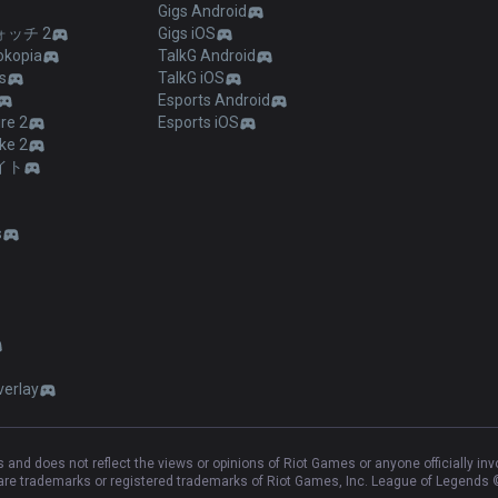
Gigs Android
ッチ 2
Gigs iOS
kopia
TalkG Android
s
TalkG iOS
Esports Android
re 2
Esports iOS
ke 2
イト
s
erlay
and does not reflect the views or opinions of Riot Games or anyone officially in
e trademarks or registered trademarks of Riot Games, Inc. League of Legends ©