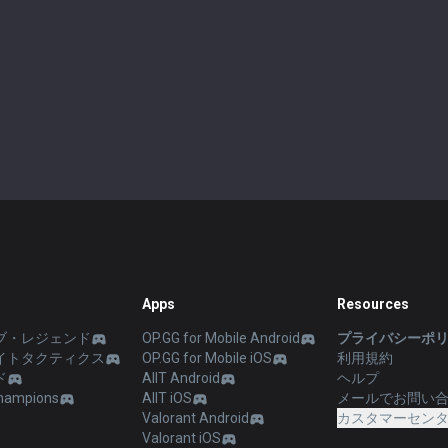
Apps
Resources
ブ・レジェンド
OP.GG for Mobile Android
プライバシーポ
イトタクティクス
OP.GG for Mobile iOS
利用規約
ド
AllT Android
ヘルプ
hampions
AllT iOS
メールでお問い
Valorant Android
カスタマーセン
Valorant iOS