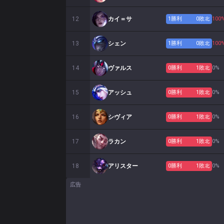
12
カイ＝サ
1
勝利
0
敗北
100
13
シェン
1
勝利
0
敗北
100
14
ヴァルス
0
勝利
1
敗北
0%
15
アッシュ
0
勝利
1
敗北
0%
16
シヴィア
0
勝利
1
敗北
0%
17
ラカン
0
勝利
1
敗北
0%
18
アリスター
0
勝利
1
敗北
0%
広告