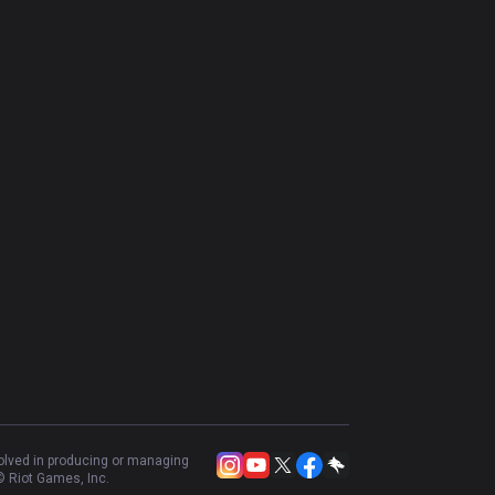
volved in producing or managing
 Riot Games, Inc.