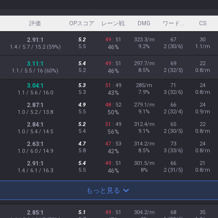
評価
OPスコア
レーン戦
DMG
ワード設置
CS
2.91:1
5.2
49
: 51
323.3/m
67
30
5.5
9.2%
2 (30/6)
1.1/m
1.4 / 5.7 / 15.2 (59%)
46%
3.11:1
5.4
49
: 51
297.7/m
69
22
5.2
8.5%
2 (32/5)
0.8/m
1.1 / 5.5 / 16 (60%)
46%
3.04:1
5.3
51
: 49
285/m
71
24
5.3
7.9%
3 (32/6)
0.8/m
1.1 / 5.6 / 16.0
43%
2.87:1
4.9
48
: 52
279.1/m
66
24
5.5
9.1%
2 (32/4)
0.9/m
1.0 / 5.2 / 13.8
50%
2.84:1
5.2
51
: 49
312.4/m
65
22
5.4
9.1%
2 (30/5)
0.8/m
1.0 / 5.4 / 14.5
56%
2.63:1
4.7
47
: 53
314.2/m
73
24
5.8
8.5%
3 (33/6)
0.8/m
1.0 / 6.0 / 14.9
42%
2.91:1
5.4
49
: 51
301.5/m
66
21
5.5
8%
2 (31/5)
0.8/m
1.4 / 6.1 / 16.3
46%
もっと見る
2.85:1
5.1
49
: 51
304.2/m
68
35