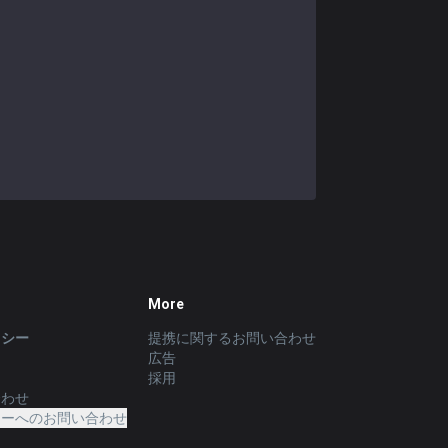
More
リシー
提携に関するお問い合わせ
広告
採用
合わせ
ターへのお問い合わせ