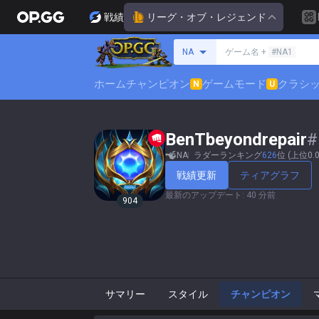
戦績
リーグ・オブ・レジェンド
サモナーの検索
NA
ゲーム名 +
#NA1
ホーム
チャンピオン
ゲームモード
クラシ
N
U
BenTbeyondrepair
#
NA
ラダーランキング
626
位 (上位0.0
戦績更新
ティアグラフ
最新のアップデート
:
40 分前
904
サマリー
スタイル
チャンピオン