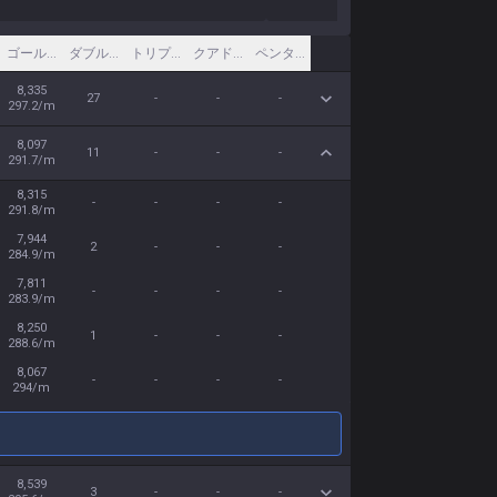
ゴールド獲得量
ダブルキル
トリプルキル
クアドラキル
ペンタキル
8,335
27
-
-
-
297.2/m
8,097
11
-
-
-
291.7/m
8,315
-
-
-
-
291.8/m
7,944
2
-
-
-
284.9/m
7,811
-
-
-
-
283.9/m
8,250
1
-
-
-
288.6/m
8,067
-
-
-
-
294/m
8,539
3
-
-
-