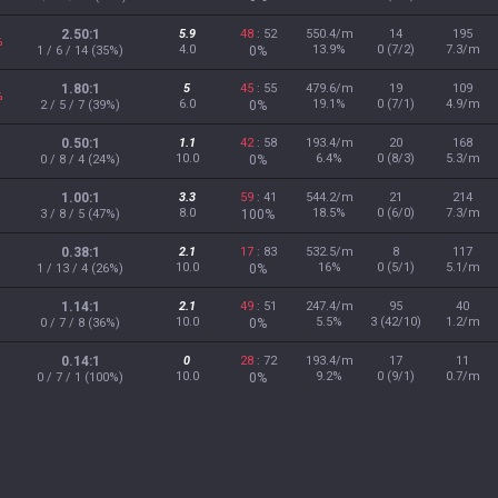
2.50:1
5.9
48
: 52
550.4/m
14
195
%
4.0
13.9%
0 (7/2)
7.3/m
1 / 6 / 14 (35%)
0%
1.80:1
5
45
: 55
479.6/m
19
109
%
6.0
19.1%
0 (7/1)
4.9/m
2 / 5 / 7 (39%)
0%
0.50:1
1.1
42
: 58
193.4/m
20
168
10.0
6.4%
0 (8/3)
5.3/m
0 / 8 / 4 (24%)
0%
1.00:1
3.3
59
: 41
544.2/m
21
214
8.0
18.5%
0 (6/0)
7.3/m
3 / 8 / 5 (47%)
100%
0.38:1
2.1
17
: 83
532.5/m
8
117
10.0
16%
0 (5/1)
5.1/m
1 / 13 / 4 (26%)
0%
1.14:1
2.1
49
: 51
247.4/m
95
40
10.0
5.5%
3 (42/10)
1.2/m
0 / 7 / 8 (36%)
0%
0.14:1
0
28
: 72
193.4/m
17
11
10.0
9.2%
0 (9/1)
0.7/m
0 / 7 / 1 (100%)
0%