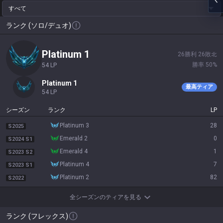
すべて
ランク (ソロ/デュオ)
platinum 1
26
勝利
26
敗北
勝率
50
%
54
LP
platinum 1
最高ティア
54
LP
シーズン
ランク
LP
platinum 3
28
S2025
emerald 2
0
S2024 S1
emerald 4
1
S2023 S2
platinum 4
7
S2023 S1
platinum 2
82
S2022
全シーズンのティアを見る
ランク (フレックス)