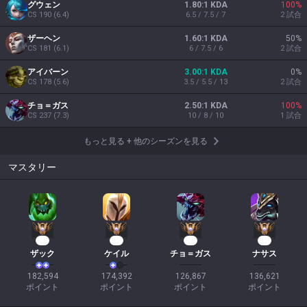
グウェン
1.80:1 KDA
100
%
CS
190
(
6.4
)
6.5 / 7.5 / 7
2
試合
ザーヘン
1.60:1 KDA
50
%
CS
181
(
6.1
)
6 / 7.5 / 6
2
試合
アイバーン
3.00:1 KDA
0
%
CS
178
(
5.6
)
3.5 / 5.5 / 13
2
試合
チョ＝ガス
2.50:1 KDA
100
%
CS
237
(
7.3
)
10 / 8 / 10
1
試合
もっと見る
+
他のシーズンを見る
マスタリー
19
15
13
12
ザック
ケイル
チョ＝ガス
ナサス
182,594

174,392

126,867

136,621

ポイント
ポイント
ポイント
ポイント