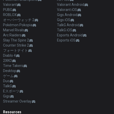
Valorant
Valorant Android
PUBG
Valorant iOS
ROBLOX
Gigs Android
オーバーウォッチ 2
Gigs iOS
Pokémon Pokopia
TalkG Android
Marvel Rivals
TalkG iOS
Arc Raiders
Esports Android
Slay The Spire 2
Esports iOS
Counter Strike 2
フォートナイト
Diablo 4
2XKO
Time Takers
Desktop
ゲーム
Duo
TalkG
Eスポーツ
Gigs
Streamer Overlay
Resources