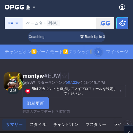
サモナーの検索
ゲーム名 +
#NA1
NA
ays! Challenger Coaching
🏆 Rank Up in 3 Days! Challenger
チャンピオン
ゲームモード
クラシック
スキンランキング
マイページ
N
U
N
montyw
#
EUW
EUW
ラダーランキング
587,226
位 (上位18.71%)
Riotアカウントと連携してマイプロフィールを設定し
346
てください。
戦績更新
最新のアップデート
:
7 時間前
サマリー
スタイル
チャンピオン
マスタリー
ライブゲ