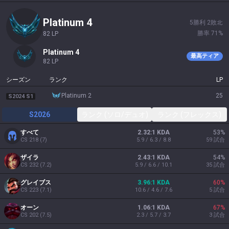
platinum 4
5
勝利
2
敗北
勝率
71
%
82
LP
platinum 4
最高ティア
82
LP
シーズン
ランク
LP
platinum 2
25
S2024 S1
S2026
ランク (ソロ/デュオ)
ランク (フレックス)
すべて
2.32:1 KDA
53
%
CS
218
(
7
)
5.9 / 6.3 / 8.8
59
試合
ザイラ
2.43:1 KDA
54
%
CS
232
(
7.2
)
5.9 / 6.6 / 10.1
35
試合
グレイブス
3.96:1 KDA
60
%
CS
223
(
7.1
)
10.6 / 4.6 / 7.6
5
試合
オーン
1.06:1 KDA
67
%
CS
202
(
7.5
)
2.3 / 5.7 / 3.7
3
試合