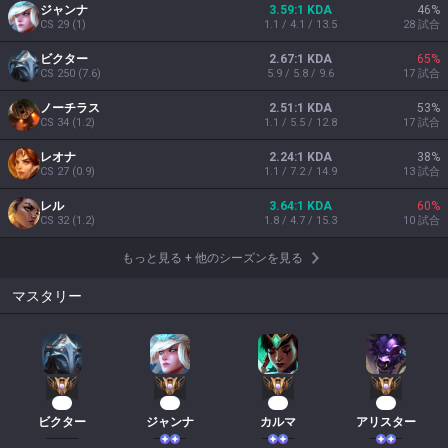
ジャンナ
3.59:1 KDA
46
%
CS
29
(
1
)
1.1 / 4.1 / 13.5
28
試合
ビクター
2.67:1 KDA
65
%
CS
250
(
7.6
)
5.9 / 5.8 / 9.6
17
試合
ノーチラス
2.51:1 KDA
53
%
CS
34
(
1.2
)
1.1 / 5.5 / 12.8
17
試合
レオナ
2.24:1 KDA
38
%
CS
27
(
0.9
)
1.1 / 7.2 / 14.9
13
試合
レル
3.64:1 KDA
60
%
CS
32
(
1.2
)
1.8 / 4.7 / 15.3
10
試合
もっと見る
+
他のシーズンを見る
マスタリー
22
22
21
14
ビクター
ジャンナ
カルマ
アリスター