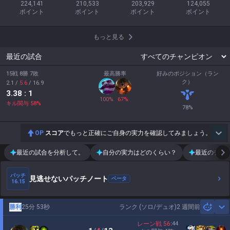
224,141

210,533

203,929

124,055

ポイント
ポイント
ポイント
ポイント
もっと見る
最近の試合
15戦 8勝 7敗
最高勝率
好みのポジション（ラン
ク）
2.1
/
5.6
/
16.9
3.38
: 1
100
%
67
%
キル関与
58
%
78
%
OP
スコア
でもっと正確にご自身の実力を確認してみましょう。
最近の試合を分析して。
自分の実力はどのくらい？
最近のチー
パッチ
見逃せないパッチノート
ベータ
16.15
勝利
25分 53秒
ランク (ソロ/デュオ)
2 週間前
Sh
レーン戦
56
:
44