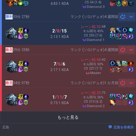
CS
54
(1.4)
4.83:1 KDA
16
diamond 3
勝利
33分 27秒
ランク (ソロ/デュオ)
4 週間前
Sh
レーン戦
32
:
68
2
/
8
/
15
キル関与
45
%
CS
255
(7.6)
2.13:1 KDA
18
diamond 1
敗北
29分 25秒
ランク (ソロ/デュオ)
4 週間前
Sh
レーン戦
58
:
42
7
/
6
/
6
キル関与
50
%
CS
227
(7.7)
2.17:1 KDA
15
master
敗北
34分 07秒
ランク (ソロ/デュオ)
1 か月前
Sh
レーン戦
25
:
75
1
/
11
/
7
キル関与
26
%
CS
213
(6.2)
0.73:1 KDA
15
diamond 2
もっと見る
広告
広告を非表示