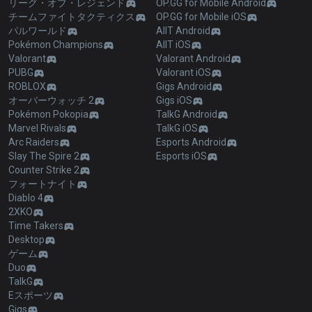
リーグ・オブ・レジェンド
OP.GG for Mobile Android
チームファイトタクティクス
OP.GG for Mobile iOS
パルワールド
AllT Android
Pokémon Champions
AllT iOS
Valorant
Valorant Android
PUBG
Valorant iOS
ROBLOX
Gigs Android
オーバーウォッチ 2
Gigs iOS
Pokémon Pokopia
TalkG Android
Marvel Rivals
TalkG iOS
Arc Raiders
Esports Android
Slay The Spire 2
Esports iOS
Counter Strike 2
フォートナイト
Diablo 4
2XKO
Time Takers
Desktop
ゲーム
Duo
TalkG
Eスポーツ
Gigs