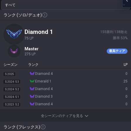
すべて
ランク (ソロ/デュオ)
diamond 1
155
勝利
138
敗北
勝率
53
%
75
LP
master
最高ティア
275
LP
シーズン
ランク
LP
diamond 4
0
S2025
emerald 1
25
S2024 S3
diamond 4
0
S2024 S2
diamond 3
0
S2024 S1
diamond 4
0
S2023 S2
全シーズンのティアを見る
ランク (フレックス)