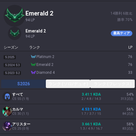
emerald 2
14
勝利
6
敗北
勝率
70
%
94
LP
emerald 2
最高ティア
94
LP
シーズン
ランク
LP
platinum 2
76
S2025
emerald 2
76
S2024 S3
diamond 4
33
S2023 S2
S2026
ランク (ソロ/デュオ)
ランク (フレックス)
すべて
3.41:1 KDA
54
%
CS
55
(
1.9
)
2 / 4.8 / 14.3
313
試合
カルマ
4.53:1 KDA
56
%
CS
30
(
1.1
)
1.7 / 3.7 / 15
84
試合
アリスター
3.66:1 KDA
58
%
CS
25
(
0.9
)
1.3 / 4.9 / 16.7
83
試合