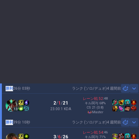
勝利
26分 03秒
ランク (ソロ/デュオ)
4 週間前
Sh
レーン戦
52
:
48
2
/
1
/
21
キル関与
68
%
CS
21
(0.8)
23.00:1 KDA
13
master
勝利
39分 10秒
ランク (ソロ/デュオ)
4 週間前
Sh
レーン戦
54
:
46
3
/
6
/
26
キル関与
71
%