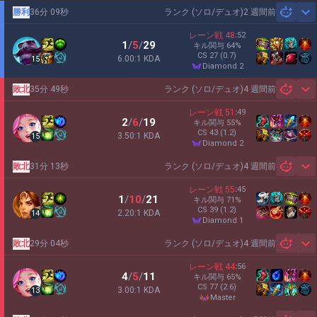
勝利
36分 09秒
ランク (ソロ/デュオ)
2 週間前
Sh
レーン戦
48
:
52
1
/
5
/
29
キル関与
64
%
CS
27
(0.7)
6.00:1 KDA
15
diamond 2
敗北
35分 49秒
ランク (ソロ/デュオ)
4 週間前
Sh
レーン戦
51
:
49
2
/
6
/
19
キル関与
55
%
CS
43
(1.2)
3.50:1 KDA
15
diamond 2
敗北
31分 13秒
ランク (ソロ/デュオ)
4 週間前
Sh
レーン戦
55
:
45
1
/
10
/
21
キル関与
71
%
CS
39
(1.2)
2.20:1 KDA
14
diamond 1
敗北
29分 04秒
ランク (ソロ/デュオ)
4 週間前
Sh
レーン戦
44
:
56
4
/
5
/
11
キル関与
65
%
CS
77
(2.6)
3.00:1 KDA
13
master