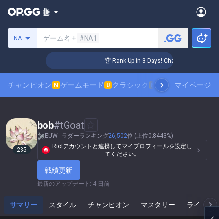
サモナーの検索
ゲーム名 +
#NA1
NA
enger Coaching
🏆 Rank Up in 3 Days! Challenger Coaching
チャンピオン
ゲームモード
クラシック
スキンランキング
マイページ
N
U
N
bob
#
tGoat
EUW
ラダーランキング
26,502
位 (上位0.8443%)
Riotアカウントと連携してマイプロフィールを設定し
235
てください。
戦績更新
最新のアップデート
:
4 日前
サマリー
スタイル
チャンピオン
マスタリー
ライブゲ