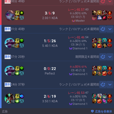
敗北
30分 49秒
ランク (ソロ/デュオ)
4 週間前
Sh
レーン戦
57
:
43
3
/
6
/
9
キル関与
63
%
CS
53
(1.7)
2.00:1 KDA
14
master
勝利
31分 43秒
ランク (ソロ/デュオ)
4 週間前
Sh
レーン戦
46
:
54
1
/
5
/
26
キル関与
69
%
CS
34
(1.1)
5.40:1 KDA
15
diamond 1
勝利
37分 20秒
期間限定
4 週間前
Sh
キル関与
61
%
0
/
0
/
22
CS
45
(1.2)
Perfect
17
diamond 1
勝利
24分 37秒
ランク (ソロ/デュオ)
4 週間前
Sh
レーン戦
53
:
47
2
/
6
/
19
キル関与
53
%
CS
17
(0.7)
3.50:1 KDA
12
diamond 1
広告
広告を非表示