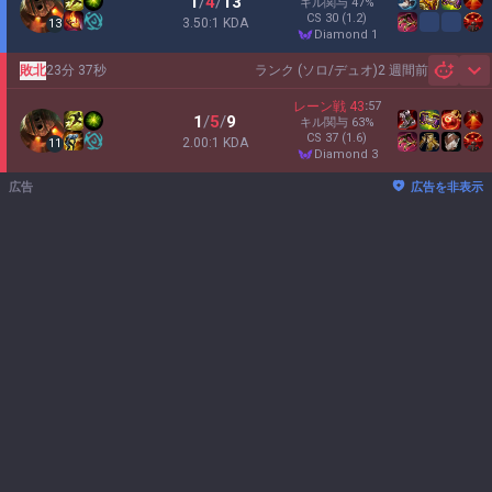
1
/
4
/
13
キル関与
47
%
CS
30
(1.2)
3.50:1 KDA
13
diamond 1
敗北
23分 37秒
ランク (ソロ/デュオ)
2 週間前
Sh
レーン戦
43
:
57
1
/
5
/
9
キル関与
63
%
CS
37
(1.6)
2.00:1 KDA
11
diamond 3
広告
広告を非表示