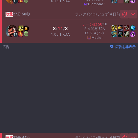
0.13:1 KDA
10
diamond 1
敗北
27分 58秒
ランク (ソロ/デュオ)
4 日前
Sh
レーン戦
50
:
50
8
/
11
/
3
キル関与
52
%
CS
214
(7.7)
1.00:1 KDA
17
master
広告
広告を非表示
敗北
27分 44秒
ランク (ソロ/デュオ)
4 日前