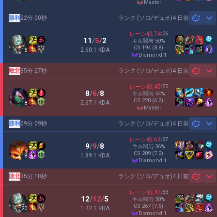
master
勝利
22分 00秒
ランク (ソロ/デュオ)
4 日前
Sh
レーン戦
74
:
26
11
/
5
/
2
キル関与
50
%
CS
194
(8.8)
2.60:1 KDA
15
diamond 1
敗北
35分 27秒
ランク (ソロ/デュオ)
4 日前
Sh
レーン戦
45
:
55
8
/
6
/
8
キル関与
44
%
CS
220
(6.2)
2.67:1 KDA
18
master
勝利
29分 09秒
ランク (ソロ/デュオ)
4 日前
Sh
レーン戦
63
:
37
9
/
9
/
8
キル関与
36
%
CS
209
(7.2)
1.89:1 KDA
18
diamond 1
敗北
35分 18秒
ランク (ソロ/デュオ)
4 日前
Sh
レーン戦
47
:
53
12
/
12
/
5
キル関与
50
%
CS
267
(7.6)
1.42:1 KDA
20
diamond 1