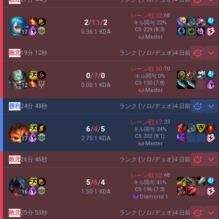
Sh
レーン戦
32
:
68
2
/
11
/
2
キル関与
22
%
CS
229
(8.3)
0.36:1 KDA
17
master
敗北
19分 12秒
ランク (ソロ/デュオ)
4 日前
Sh
レーン戦
30
:
70
0
/
7
/
0
キル関与
0
%
CS
150
(7.8)
0.00:1 KDA
12
master
勝利
24分 48秒
ランク (ソロ/デュオ)
4 日前
Sh
レーン戦
67
:
33
6
/
4
/
5
キル関与
34
%
CS
202
(8.1)
2.75:1 KDA
17
master
敗北
26分 46秒
ランク (ソロ/デュオ)
4 日前
Sh
レーン戦
52
:
48
5
/
6
/
4
キル関与
41
%
CS
196
(7.3)
1.50:1 KDA
16
diamond 1
敗北
25分 53秒
ランク (ソロ/デュオ)
4 日前
Sh