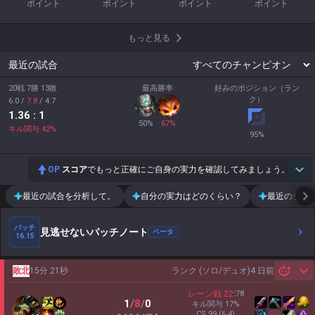
ポイント
ポイント
ポイント
ポイント
もっと見る
最近の試合
20戦 7勝 13敗
最高勝率
好みのポジション（ラン
ク）
6.0
/
7.8
/
4.7
1.36
: 1
50
%
67
%
キル関与
42
%
95
%
OP
スコア
でもっと正確にご自身の実力を確認してみましょう。
最近の試合を分析して。
自分の実力はどのくらい？
最近のチー
パッチ
見逃せないパッチノート
ベータ
16.15
敗北
15分 21秒
ランク (ソロ/デュオ)
4 日前
Sh
レーン戦
22
:
78
1
/
8
/
0
キル関与
17
%
CS
99
(6.4)