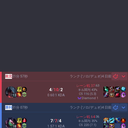
敗北
21分 57秒
ランク (ソロ/デュオ)
4 日前
Sh
レーン戦
37
:
63
4
/
10
/
2
キル関与
43
%
CS
116
(5.3)
0.60:1 KDA
13
diamond 1
勝利
31分 07秒
ランク (ソロ/デュオ)
4 日前
Sh
レーン戦
64
:
36
7
/
7
/
4
キル関与
35
%
CS
220
(7.1)
1.57:1 KDA
18