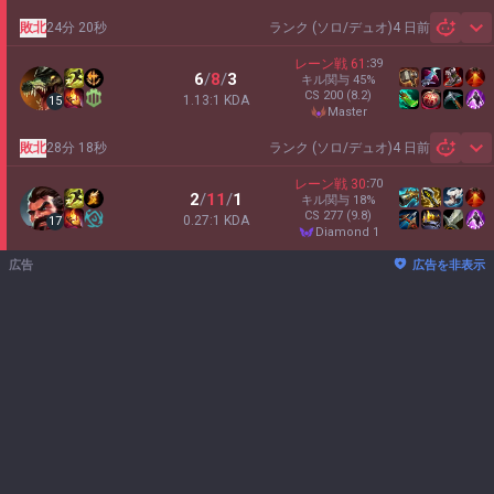
敗北
24分 20秒
ランク (ソロ/デュオ)
4 日前
Sh
レーン戦
61
:
39
6
/
8
/
3
キル関与
45
%
CS
200
(8.2)
1.13:1 KDA
15
master
敗北
28分 18秒
ランク (ソロ/デュオ)
4 日前
Sh
レーン戦
30
:
70
2
/
11
/
1
キル関与
18
%
CS
277
(9.8)
0.27:1 KDA
17
diamond 1
広告
広告を非表示