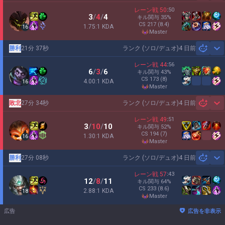
レーン戦
50
:
50
3
/
4
/
4
キル関与
35
%
CS
217
(8.4)
1.75:1 KDA
16
master
勝利
21分 37秒
ランク (ソロ/デュオ)
4 日前
Sh
レーン戦
44
:
56
6
/
3
/
6
キル関与
43
%
CS
173
(8)
4.00:1 KDA
16
master
敗北
27分 34秒
ランク (ソロ/デュオ)
4 日前
Sh
レーン戦
49
:
51
3
/
10
/
10
キル関与
52
%
CS
194
(7)
1.30:1 KDA
16
master
勝利
27分 08秒
ランク (ソロ/デュオ)
4 日前
Sh
レーン戦
57
:
43
12
/
8
/
11
キル関与
64
%
CS
233
(8.6)
2.88:1 KDA
18
master
広告
広告を非表示