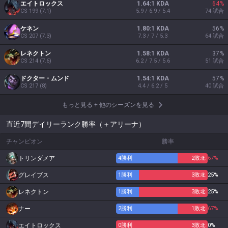
エイトロックス
1.64:1 KDA
64
%
CS
199
(
7.1
)
5.9 / 6.9 / 5.4
74
試合
ケネン
1.80:1 KDA
56
%
CS
207
(
7.3
)
7.3 / 7 / 5.3
64
試合
レネクトン
1.58:1 KDA
37
%
CS
214
(
7.6
)
6.2 / 7.5 / 5.6
51
試合
ドクター・ムンド
1.54:1 KDA
57
%
CS
217
(
8
)
4.4 / 6.2 / 5
40
試合
もっと見る
+
他のシーズンを見る
直近7間デイリーランク勝率（＋アリーナ）
チャンピオン
勝率
トリンダメア
4
勝利
2
敗北
67%
グレイブス
1
勝利
3
敗北
25%
レネクトン
1
勝利
3
敗北
25%
ナー
2
勝利
1
敗北
67%
エイトロックス
0
勝利
3
敗北
0%