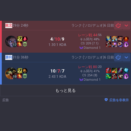
敗北
29分 24秒
ランク (ソロ/デュオ)
6 日前
Sh
レーン戦
44
:
56
4
/
10
/
9
キル関与
48
%
CS
209
(7.1)
1.30:1 KDA
17
diamond 1
勝利
31分 36秒
ランク (ソロ/デュオ)
6 日前
Sh
レーン戦
80
:
20
10
/
7
/
7
キル関与
41
%
CS
254
(8)
2.43:1 KDA
19
diamond 1
もっと見る
広告
広告を非表示