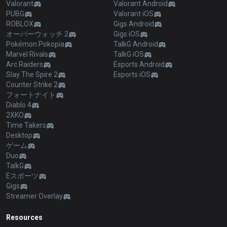
Valorant
Valorant Android
PUBG
Valorant iOS
ROBLOX
Gigs Android
オーバーウォッチ 2
Gigs iOS
Pokémon Pokopia
TalkG Android
Marvel Rivals
TalkG iOS
Arc Raiders
Esports Android
Slay The Spire 2
Esports iOS
Counter Strike 2
フォートナイト
Diablo 4
2XKO
Time Takers
Desktop
ゲーム
Duo
TalkG
Eスポーツ
Gigs
Streamer Overlay
Resources