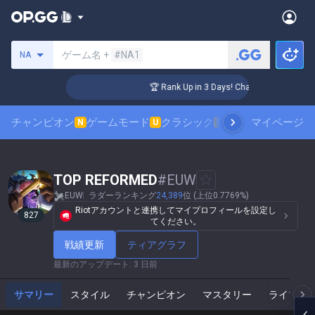
サモナーの検索
ゲーム名 +
#NA1
NA
ger Coaching
🏆 Rank Up in 3 Days! Challenger Coaching
チャンピオン
ゲームモード
クラシック
スキンランキング
マイページ
N
U
N
TOP REFORMED
#
EUW
EUW
ラダーランキング
24,389
位 (上位0.7769%)
Riotアカウントと連携してマイプロフィールを設定し
827
てください。
戦績更新
ティアグラフ
最新のアップデート
:
3 日前
サマリー
スタイル
チャンピオン
マスタリー
ライブゲ