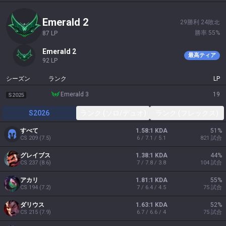
emerald 2
29
勝利
24
敗北
勝率
55
%
87
LP
emerald 2
最高ティア
92
LP
シーズン
ランク
LP
emerald 3
19
S2025
S2026
ランク (ソロ/デュオ)
ランク (フレックス)
すべて
1.58:1 KDA
51
%
CS
209
(
7.5
)
6 / 7.1 / 5.1
821
試合
グレイブス
1.38:1 KDA
44
%
CS
237
(
8.6
)
7 / 7.8 / 3.8
104
試合
アカリ
1.81:1 KDA
55
%
CS
194
(
7.2
)
7 / 6.4 / 4.5
75
試合
ダリウス
1.63:1 KDA
52
%
CS
215
(
7.9
)
6.7 / 6.6 / 4
75
試合