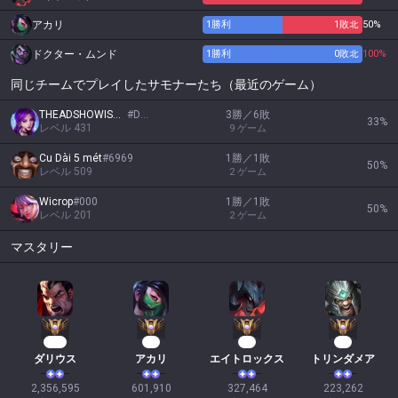
アカリ
1
勝利
1
敗北
50%
ドクター・ムンド
1
勝利
0
敗北
100%
同じチームでプレイしたサモナーたち（最近のゲーム）
THEADSHOWISBACK
#
DMN
3勝／6敗
33
%
レベル
431
9
ゲーム
Cu Dài 5 mét
#
6969
1勝／1敗
50
%
レベル
509
2
ゲーム
Wicrop
#
000
1勝／1敗
50
%
レベル
201
2
ゲーム
マスタリー
217
57
32
23
ダリウス
アカリ
エイトロックス
トリンダメア
2,356,595

601,910

327,464

223,262
