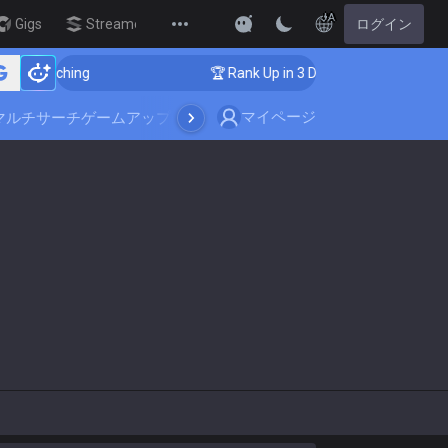
JA
Gigs
Streamer Overlay
ログイン
New
r Coaching
🏆 Rank Up in 3 Days! Challenger Coaching
マイページ
マルチサーチ
ゲームアップデート