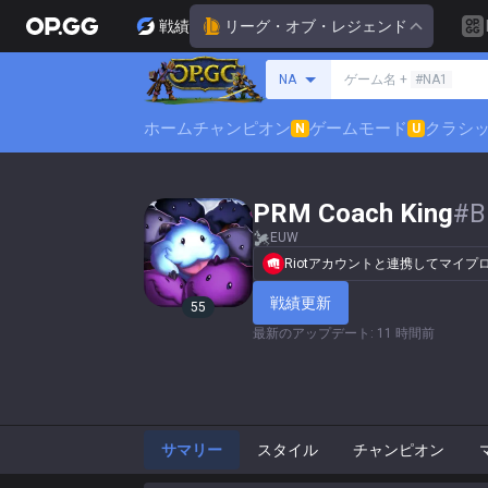
戦績
リーグ・オブ・レジェンド
サモナーの検索
NA
ゲーム名 +
#NA1
ホーム
チャンピオン
ゲームモード
クラシ
N
U
PRM Coach King
#
B
EUW
Riotアカウントと連携してマイ
戦績更新
55
最新のアップデート
:
11 時間前
サマリー
スタイル
チャンピオン