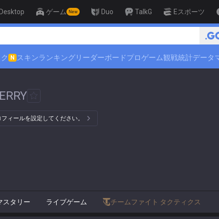
Desktop
ゲーム
Duo
TalkG
Eスポーツ
New
🏆 Rank Up in 3 Days! Challenge
ック
スキンランキング
リーダーボード
プロゲーム観戦
統計データ
N
ERRY
プロフィールを設定してください。
マスタリー
ライブゲーム
チームファイト タクティクス