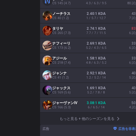
CS
145
(
4.7
)
4.3 / 6.3 / 9.5
80
試
ノーチラス
2.40:1 KDA
43
CS
40
(
1.2
)
1 / 5.7 / 12.7
7
試
タリヤ
2.74:1 KDA
83
CS
265
(
7.3
)
7.7 / 7 / 11.5
6
試
ナフィーリ
2.69:1 KDA
33
CS
173
(
6.2
)
5.2 / 4.3 / 6.5
6
試
アジール
1.58:1 KDA
33
CS
218
(
7.4
)
4.8 / 6.3 / 5.2
6
試
ジャンナ
2.92:1 KDA
40
CS
41
(
1.2
)
1.2 / 5.2 / 14
5
試
ジャックス
1.69:1 KDA
40
CS
169
(
5.6
)
5.2 / 7.8 / 8
5
試
ジャーヴァンⅣ
3.08:1 KDA
50
CS
166
(
5.3
)
6 / 6.5 / 14
4
試
もっと見る
+
他のシーズンを見る
広告
広告を非表