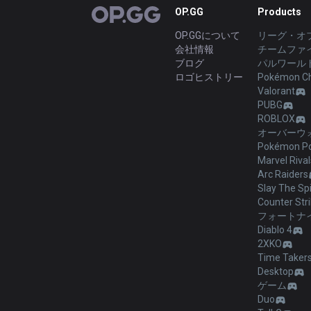
OP.GG
Products
OP.GG
OP.GGについて
リーグ・オ
会社情報
チームファ
ブログ
パルワール
ロゴヒストリー
Pokémon C
Valorant
PUBG
ROBLOX
オーバーウォ
Pokémon Po
Marvel Rival
Arc Raiders
Slay The Spi
Counter Stri
フォートナ
Diablo 4
2XKO
Time Taker
Desktop
ゲーム
Duo