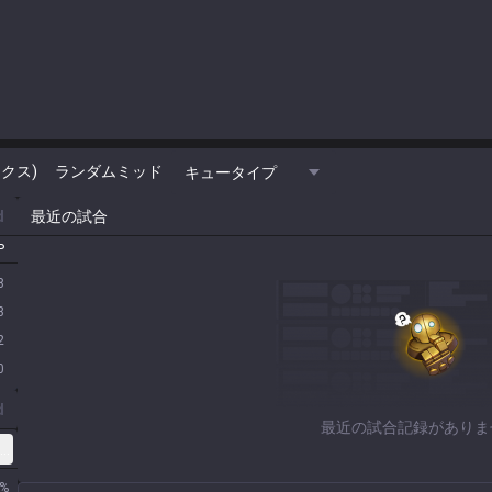
クス)
ランダムミッド
キュータイプ
d
最近の試合
P
8
3
2
0
d
最近の試合記録がありま
クス)
%