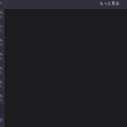
もっと見る
合
%
合
%
合
%
合
%
合
%
合
%
合
%
合
示