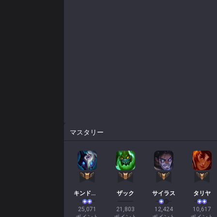
マスタリー
キンドレッド
ザック
サイラス
タリヤ
25,071

21,803

12,424

10,617
