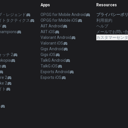
Apps
Resources
ブ・レジェンド
OP.GG for Mobile Android
プライバシーポ
イトタクティクス
OP.GG for Mobile iOS
利用規約
ド
AllT Android
ヘルプ
hampions
AllT iOS
メールでお問い
Valorant Android
カスタマーセン
Valorant iOS
Gigs Android
ッチ 2
Gigs iOS
kopia
TalkG Android
s
TalkG iOS
Esports Android
re 2
Esports iOS
ke 2
イト
s