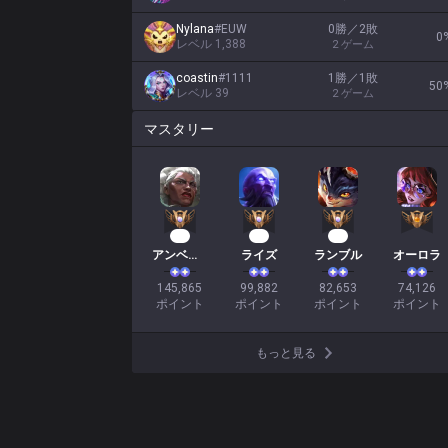
Nylana
#
EUW
0勝／2敗
0
レベル
1,388
2
ゲーム
coastin
#
1111
1勝／1敗
50
レベル
39
2
ゲーム
マスタリー
16
12
10
アンベッサ
ライズ
ランブル
オーロラ
145,865

99,882

82,653

74,126

ポイント
ポイント
ポイント
ポイント
もっと見る