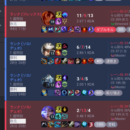
%
レーン戦
67
:
ランク (フレックス)
11
/
9
/
13
キル関与
38
1 週間前
CS
359
(8.1)
2.67:1 KDA
18
敗北
emerald 
%
44分 11秒
ダブルキル
5th
レーン戦
53
:
ランク (ソロ/
6
/
7
/
14
キル関与
48
デュオ)
CS
37
(1.3)
1 週間前
2.86:1 KDA
13
master
勝利
4th
遅咲き
28分 26秒
レーン戦
49
:
ランク (ソロ/
3
/
4
/
5
キル関与
35
デュオ)
CS
185
(8)
1 週間前
2.00:1 KDA
13
master
勝利
6th
粘り強さ
22分 59秒
レーン戦
24
:
ランク (ソロ/
2
/
13
/
4
キル関与
26
デュオ)
CS
149
(5.7)
1 週間前
0.46:1 KDA
13
master
敗北
10th
苦戦
26分 20秒