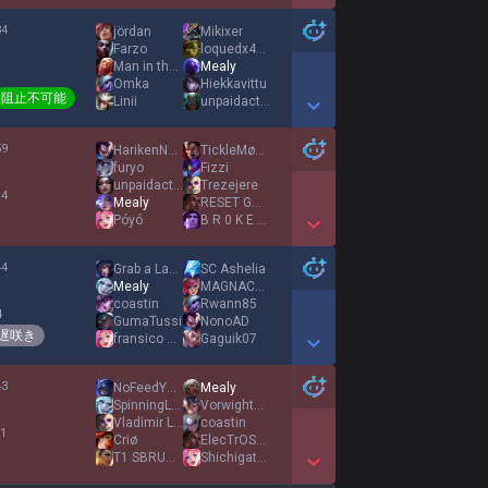
Show More Detail Games
34
jördan
Mikixer
%
Farzo
loquedx420
Man in theMirror
Mealy
1
Οmka
Hiekkavittu
阻止不可能
Linii
unpaidactor
Show More Detail Games
59
HarikenNoKaze
TickleMønster
%
furyo
Fizzi
unpaidactor
Trezejere
 4
Mealy
RESET GO IN
Póyó
B R 0 K E N Q
Show More Detail Games
44
Grab a Lantern
SC Ashelia
%
Mealy
MAGNACUS
coastin
Rwann85
4
GumaTussi
NonoAD
遅咲き
fransico 129
Gaguik07
Show More Detail Games
43
NoFeedYesFeet
Mealy
%
SpinningLancelot
Vorwightem
Vladimir Luxuria
coastin
 1
Criø
ElecTrOSkuLL
T1 SBRUMAYUSI
Shichigatsu
Show More Detail Games