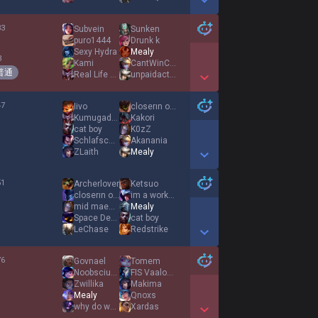
Show More Detail Games
33
Subvein
Sunken
%
puro1444
Drunk k
Sexy Hydra
Mealy
3
Kami
CantWinCantWin
普通
Real Life Clown
unpaidactor
Show More Detail Games
47
Iivo
closerın oğlu
%
Kumugadonkis
Kakori
cat boy
K0zZ
Schlafschaf
Akanania
ZLaith
Mealy
Show More Detail Games
51
Archerlover
Ketsuo
%
closerın oğlu
im a worker sir
mid maestro
Mealy
Space Demented
cat boy
LeChase
Redstrike
Show More Detail Games
76
Govnael
Tomem
%
Noobsciutto
FIS Vaalouu
Zwillika
Makima
Mealy
Qnoxs
why do we fall
Xardas