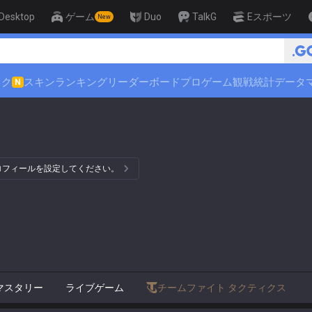
Desktop
ゲーム
Duo
TalkG
Eスポーツ
New
ック
スキンランキング
リーダーボード
プロゲーム観戦
統計データ
N
プロフィールを設定してください。
マスタリー
ライブゲーム
チームファイト タクティクス