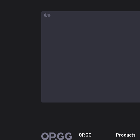
広告
OP.GG
Products
OP.GG