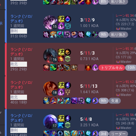
8th
粘り強さ
39分 39秒
%
レーン戦
34
:
ランク (ソロ/
3
/
12
/
9
キル関与
32
デュオ)
示
CS
223
(7.2)
1 週間前
1.00:1 KDA
15
master
勝利
9th
粘り強さ
31分 06秒
レーン戦
31
:
ランク (ソロ/
5
/
11
/
3
キル関与
29
デュオ)
CS
177
(6)
1 週間前
0.73:1 KDA
16
master
敗北
トリプルキル
10th
29分 29秒
レーン戦
62
:
ランク (ソロ/
5
/
11
/
13
キル関与
40
デュオ)
CS
308
(7.6)
1 週間前
1.64:1 KDA
18
master
敗北
9th
失速
40分 18秒
ゲ
レーン戦
56
:
ランク (ソロ/
5
/
4
/
8
キル関与
39
デュオ)
CS
245
(8.8)
1 週間前
3.25:1 KDA
17
master
勝利
%
3rd
リーダー
27分 49秒