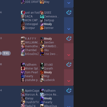
ODE DRXFT
May
Show More Detail Games
66
just an foid
QGEE
%
DAZA
Zwineavalick
MON CAPITAINEEEE
Dertyup
Usteoppel
Mealy
Scorpur
Denner
Show More Detail Games
69
R A F F Y
Mealy
%
IWILLMAKEIT
SenSen
memotherapy
BRAMBORAK123
Chambel
riku
苦戦
BiGouDisZ
1ne 2wo 7even
Show More Detail Games
38
Vallheim
0l1ck0
%
Mister Splitpush
Qorath
Tom Pearl
Mealy
hearty
Migi
youtube pumpTM
Ludwick
Show More Detail Games
44
ApeInCage
Vallheim
%
Marcus Aurelius
prince Asora
Klanyy
Mealy
Crush3rTV
hearty
Fladu74
AlbusQuadraDoor