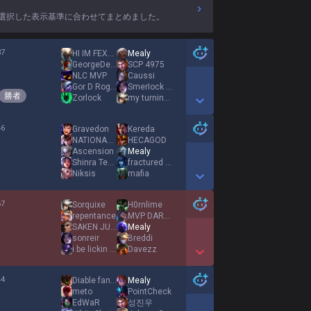
選択した表示基準に合わせてまとめました。
37
HI IM FEXON
Mealy
%
GeorgeDeLaGrieta
SCP 4975
NLC MVP
Caussi
Gor D Roger
SmerIock HoImes
勝者
Zorlock
my turning point
Show More Detail Games
46
Gravedon
Kereda
%
NATIONALSTOLZ
HECAGOD
Ascension
Mealy
Shinra Tensei
fractured truth
Niksis
mafia
Show More Detail Games
67
Sorquixe
H0rnlime
%
repentance
MVP DARKAN
SAKEN JUNIOR
Mealy
sonreir
Breddi
i be lickin toes
Davezz
Show More Detail Games
44
Diable fangirl
Mealy
%
meto
PointCheck
EdWaR
성진우