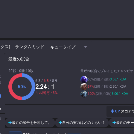
クス)
ランダムミッド
キュータイプ
最近の試合
20戦 10勝 10敗
最近20試合でプレイしたチャンピオ
北
50
%
(
2勝／2敗
)
3.56:1 KDA
6.3
/
6.8
/
8.9
%
2.24
: 1
50
%
67
%
(
2勝／1敗
)
2.80:1 KDA
キル関与
43
%
100
%
(
2勝／0敗
)
3.00:1 KDA
P
OP
スコア
0
最近の試合を分析して。
自分の実力はどのくらい？
最近のチー
1