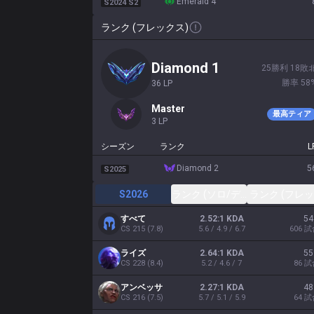
emerald 4
S2024 S2
ランク (フレックス)
diamond 1
25
勝利
18
敗
勝率
58
36
LP
master
最高ティア
3
LP
シーズン
ランク
L
diamond 2
5
S2025
S2026
ランク (ソロ/デュオ)
ランク (フレッ
すべて
2.52:1 KDA
54
CS
215
(
7.8
)
5.6 / 4.9 / 6.7
606
試
ライズ
2.64:1 KDA
55
CS
228
(
8.4
)
5.2 / 4.6 / 7
86
試
アンベッサ
2.27:1 KDA
48
CS
216
(
7.5
)
5.7 / 5.1 / 5.9
64
試