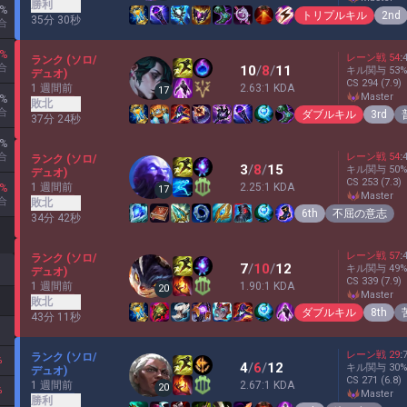
勝利
%
トリプルキル
2nd
35分 30秒
合
%
レーン戦
54
:
ランク (ソロ/
合
10
/
8
/
11
キル関与
53
デュオ)
CS
294
(7.9)
1 週間前
2.63:1 KDA
17
master
%
敗北
合
ダブルキル
3rd
37分 24秒
%
合
レーン戦
54
:
ランク (ソロ/
3
/
8
/
15
キル関与
50
デュオ)
CS
253
(7.3)
1 週間前
2.25:1 KDA
%
17
master
合
敗北
6th
不屈の意志
34分 42秒
レーン戦
57
:
ランク (ソロ/
7
/
10
/
12
キル関与
49
デュオ)
CS
339
(7.9)
1 週間前
1.90:1 KDA
20
master
敗北
ダブルキル
8th
43分 11秒
レーン戦
29
:
ランク (ソロ/
%
4
/
6
/
12
キル関与
30
デュオ)
CS
271
(6.8)
1 週間前
2.67:1 KDA
20
%
master
勝利