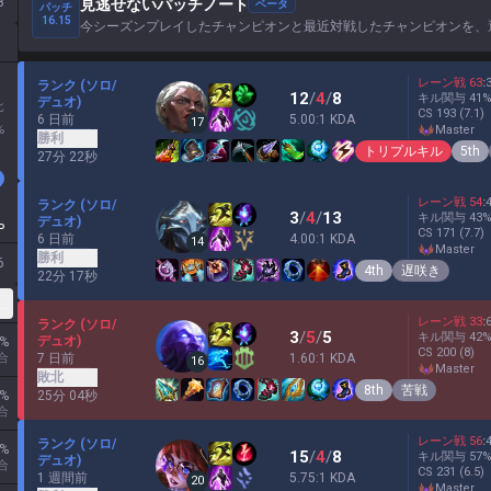
8
見逃せないパッチノート
ベータ
パッチ
16.15
今シーズンプレイしたチャンピオンと最近対戦したチャンピオンを、
レーン戦
63
:
ランク (ソロ/
12
/
4
/
8
キル関与
41
デュオ)
北
CS
193
(7.1)
6 日前
5.00:1 KDA
17
%
master
勝利
トリプルキル
5th
27分 22秒
レーン戦
54
:
ランク (ソロ/
3
/
4
/
13
キル関与
43
デュオ)
P
CS
171
(7.7)
6 日前
4.00:1 KDA
14
master
勝利
6
4th
遅咲き
22分 17秒
クス)
レーン戦
33
:
ランク (ソロ/
3
/
5
/
5
キル関与
42
デュオ)
%
CS
200
(8)
7 日前
合
1.60:1 KDA
16
master
敗北
8th
苦戦
25分 04秒
%
合
レーン戦
56
:
ランク (ソロ/
%
15
/
4
/
8
キル関与
57
デュオ)
合
CS
231
(6.5)
1 週間前
5.75:1 KDA
20
master