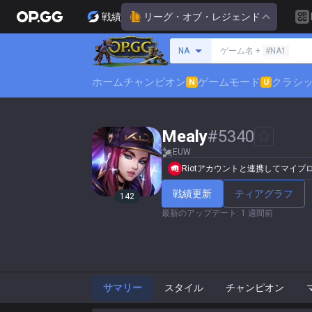
戦績
リーグ・オブ・レジェンド
サモナーの検索
NA
ゲーム名 +
#NA1
ホーム
チャンピオン
ゲームモード
クラシ
N
U
Mealy
#
5340
EUW
Riotアカウントと連携してマイ
戦績更新
ティアグラフ
142
最新のアップデート
:
1 週間前
サマリー
スタイル
チャンピオン