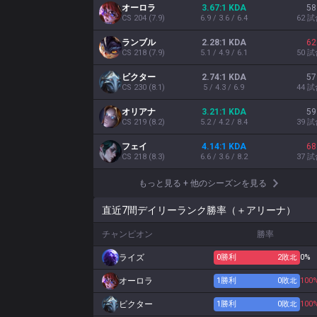
オーロラ
3.67:1 KDA
58
CS
204
(
7.9
)
6.9 / 3.6 / 6.4
62
試
ランブル
2.28:1 KDA
62
CS
218
(
7.9
)
5.1 / 4.9 / 6.1
50
試
ビクター
2.74:1 KDA
57
CS
230
(
8.1
)
5 / 4.3 / 6.9
44
試
オリアナ
3.21:1 KDA
59
CS
219
(
8.2
)
5.2 / 4.2 / 8.4
39
試
フェイ
4.14:1 KDA
68
CS
218
(
8.3
)
6.6 / 3.6 / 8.2
37
試
もっと見る
+
他のシーズンを見る
直近7間デイリーランク勝率（＋アリーナ）
チャンピオン
勝率
ライズ
0
勝利
2
敗北
0%
オーロラ
1
勝利
0
敗北
100
ビクター
1
勝利
0
敗北
100