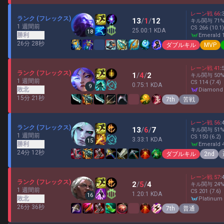
レーン戦
66
:
ランク (フレックス)
13
/
1
/
12
キル関与
71
1 週間前
CS
266
(10.1)
25.00:1 KDA
18
勝利
emerald 
26分 28秒
ダブルキル
MVP
レーン戦
41
:
ランク (フレックス)
1
/
4
/
2
キル関与
50
1 週間前
CS
114
(7.4)
0.75:1 KDA
9
敗北
diamond
15分 21秒
7th
苦戦
レーン戦
56
:
ランク (フレックス)
13
/
6
/
7
キル関与
51
1 週間前
CS
150
(6.2)
3.33:1 KDA
15
勝利
emerald 
24分 12秒
ダブルキル
2nd
レーン戦
57
:
ランク (フレックス)
2
/
5
/
4
キル関与
24
1 週間前
CS
201
(7.6)
1.20:1 KDA
16
敗北
platinum
26分 36秒
7th
普通