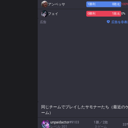
アンベッサ
1
勝利
0
敗北
100
フェイ
0
勝利
1
敗北
0%
広告
広告を非表
同じチームでプレイしたサモナーたち（最近の
ーム）
unpaidactor
#
9103
1勝／2敗
33
レベル
301
3
ゲーム