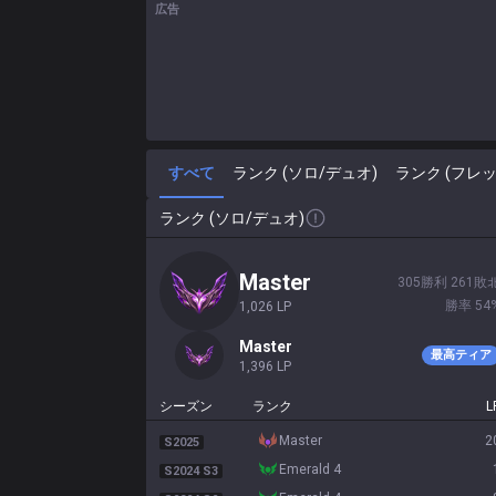
広告
すべて
ランク (ソロ/デュオ)
ランク (フレッ
ランク (ソロ/デュオ)
master
305
勝利
261
敗
勝率
54
1,026
LP
master
最高ティア
1,396
LP
シーズン
ランク
L
master
2
S2025
emerald 4
S2024 S3