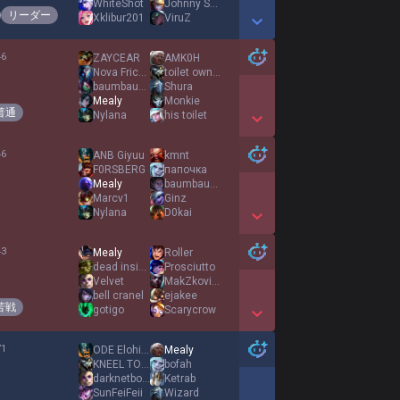
WhiteShot
Johnny Sack
リーダー
Xklibur201
ViruZ
Show More Detail Games
46
ZAYCEAR
AMK0H
%
Nova Frickin
toilet owner
baumbaumbaumi
Shura
Mealy
Monkie
普通
Nylana
his toilet
Show More Detail Games
46
ANB Giyuu
kmnt
%
F0RSBERG
папочка
Mealy
baumbaumbaumi
Marcv1
Ginz
Nylana
D0kai
Show More Detail Games
43
Mealy
Roller
%
dead inside
Prosciutto
Velvet
MakZkovich
bell cranel
ejakee
苦戦
gotigo
Scarycrow
Show More Detail Games
71
ODE Elohim
Mealy
%
KNEEL TO GREPA
bofah
darknetbooty
Ketrab
SunFeiFeii
Wizard