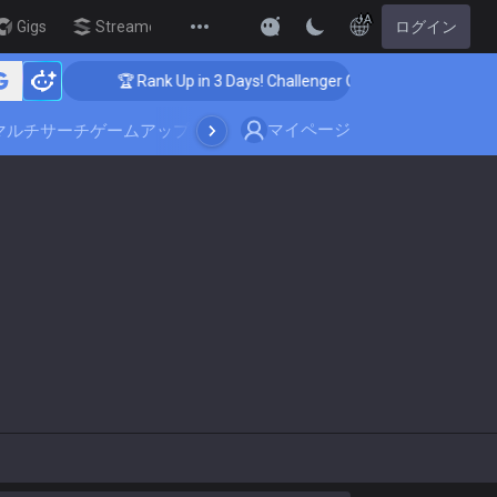
JA
Gigs
Streamer Overlay
ログイン
New
🏆 Rank Up in 3 Days! Challenger Coaching

マイページ
マルチサーチ
ゲームアップデート