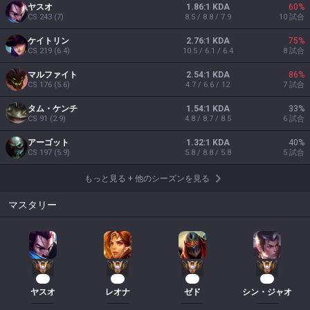
ヤスオ
1.86:1 KDA
60
%
CS
243
(
7
)
8.5 / 8.8 / 7.9
10
試合
ケイトリン
2.76:1 KDA
75
%
CS
219
(
6.4
)
10.5 / 6.1 / 6.4
8
試合
マルファイト
2.54:1 KDA
86
%
CS
176
(
5.6
)
4.7 / 6.6 / 12
7
試合
タム・ケンチ
1.54:1 KDA
33
%
CS
91
(
2.9
)
4.8 / 8.7 / 8.5
6
試合
アーゴット
1.32:1 KDA
40
%
CS
197
(
5.9
)
5.8 / 8.8 / 5.8
5
試合
もっと見る
+
他のシーズンを見る
マスタリー
27
16
13
10
ヤスオ
レオナ
ゼド
シン・ジャオ