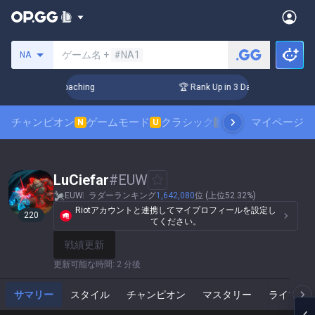
サモナーの検索
ゲーム名 +
#NA1
NA
s! Challenger Coaching
🏆 Rank Up in 3 Days! Challenger Co
チャンピオン
ゲームモード
クラシック
スキンランキング
マイページ
N
U
N
LuCiefar
#
EUW
EUW
ラダーランキング
1,642,080
位 (上位52.32%)
Riotアカウントと連携してマイプロフィールを設定し
220
てください。
戦績更新
更新可能な時間
:
2 分後
サマリー
スタイル
チャンピオン
マスタリー
ライブゲ