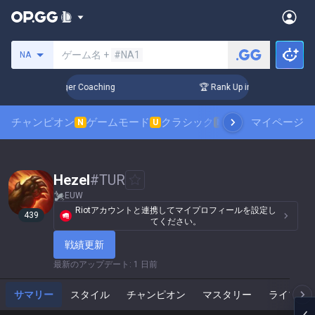
サモナーの検索
ゲーム名 +
#NA1
NA
3 Days! Challenger Coaching
🏆 Rank Up in 3 Days! Challeng
チャンピオン
ゲームモード
クラシック
スキンランキング
マイページ
N
U
N
Hezel
#
TUR
EUW
Riotアカウントと連携してマイプロフィールを設定し
439
てください。
戦績更新
最新のアップデート
:
1 日前
サマリー
スタイル
チャンピオン
マスタリー
ライブゲ