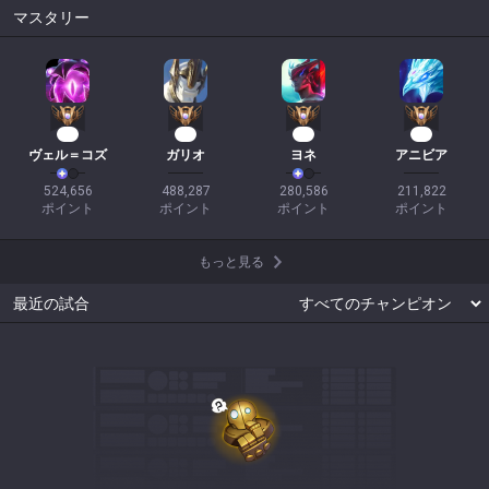
マスタリー
48
43
23
19
ヴェル＝コズ
ガリオ
ヨネ
アニビア
524,656

488,287

280,586

211,822

ポイント
ポイント
ポイント
ポイント
もっと見る
最近の試合