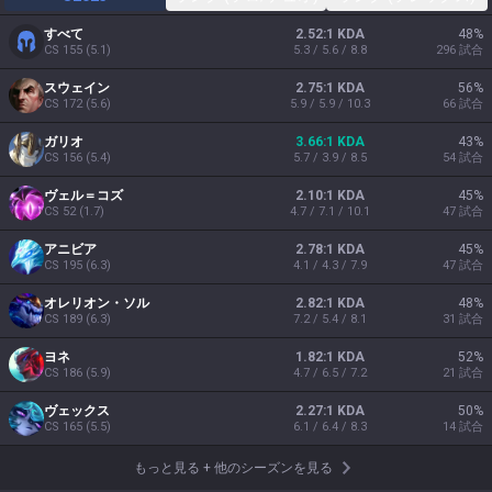
すべて
2.52:1 KDA
48
%
CS
155
(
5.1
)
5.3 / 5.6 / 8.8
296
試合
スウェイン
2.75:1 KDA
56
%
CS
172
(
5.6
)
5.9 / 5.9 / 10.3
66
試合
ガリオ
3.66:1 KDA
43
%
CS
156
(
5.4
)
5.7 / 3.9 / 8.5
54
試合
ヴェル＝コズ
2.10:1 KDA
45
%
CS
52
(
1.7
)
4.7 / 7.1 / 10.1
47
試合
アニビア
2.78:1 KDA
45
%
CS
195
(
6.3
)
4.1 / 4.3 / 7.9
47
試合
オレリオン・ソル
2.82:1 KDA
48
%
CS
189
(
6.3
)
7.2 / 5.4 / 8.1
31
試合
ヨネ
1.82:1 KDA
52
%
CS
186
(
5.9
)
4.7 / 6.5 / 7.2
21
試合
ヴェックス
2.27:1 KDA
50
%
CS
165
(
5.5
)
6.1 / 6.4 / 8.3
14
試合
もっと見る
+
他のシーズンを見る