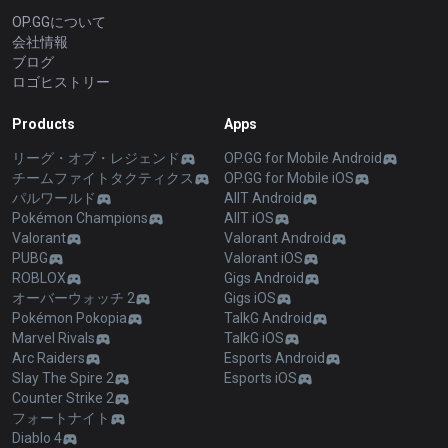
OP.GGについて
会社情報
ブログ
ロゴヒストリー
Products
Apps
リーグ・オブ・レジェンド
OP.GG for Mobile Android
チームファイトタクティクス
OP.GG for Mobile iOS
パルワールド
AllT Android
Pokémon Champions
AllT iOS
Valorant
Valorant Android
PUBG
Valorant iOS
ROBLOX
Gigs Android
オーバーウォッチ 2
Gigs iOS
Pokémon Pokopia
TalkG Android
Marvel Rivals
TalkG iOS
Arc Raiders
Esports Android
Slay The Spire 2
Esports iOS
Counter Strike 2
フォートナイト
Diablo 4