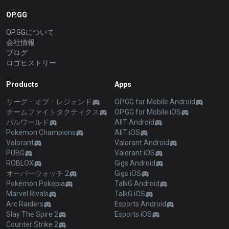
OP.GG
OP.GGについて
会社情報
ブログ
ロゴヒストリー
Products
Apps
リーグ・オブ・レジェンド
OP.GG for Mobile Android
チームファイトタクティクス
OP.GG for Mobile iOS
パルワールド
AllT Android
Pokémon Champions
AllT iOS
Valorant
Valorant Android
PUBG
Valorant iOS
ROBLOX
Gigs Android
オーバーウォッチ 2
Gigs iOS
Pokémon Pokopia
TalkG Android
Marvel Rivals
TalkG iOS
Arc Raiders
Esports Android
Slay The Spire 2
Esports iOS
Counter Strike 2