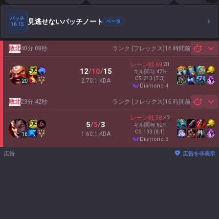
パッチ
見逃せないパッチノート
ベータ
16.15
敗北
40分 08秒
ランク (フレックス)
16 時間前
Sh
レーン戦
69
:
31
12
/
10
/
15
キル関与
47
%
CS
213
(5.3)
2.70:1 KDA
20
diamond 4
敗北
23分 42秒
ランク (フレックス)
16 時間前
Sh
レーン戦
58
:
42
5
/
5
/
3
キル関与
62
%
CS
193
(8.1)
1.60:1 KDA
16
diamond 3
広告
広告を非表示