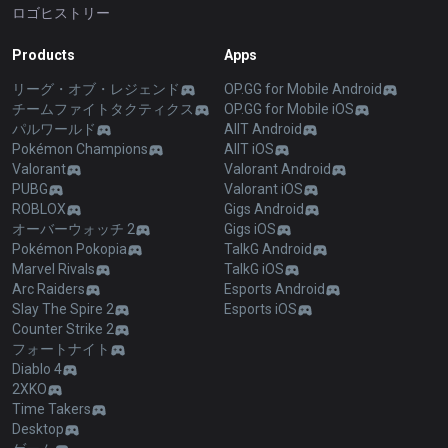
ロゴヒストリー
Products
Apps
リーグ・オブ・レジェンド
OP.GG for Mobile Android
チームファイトタクティクス
OP.GG for Mobile iOS
パルワールド
AllT Android
Pokémon Champions
AllT iOS
Valorant
Valorant Android
PUBG
Valorant iOS
ROBLOX
Gigs Android
オーバーウォッチ 2
Gigs iOS
Pokémon Pokopia
TalkG Android
Marvel Rivals
TalkG iOS
Arc Raiders
Esports Android
Slay The Spire 2
Esports iOS
Counter Strike 2
フォートナイト
Diablo 4
2XKO
Time Takers
Desktop