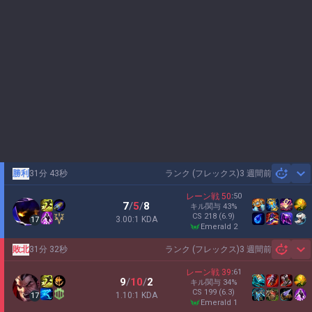
勝利
31分 43秒
ランク (フレックス)
3 週間前
Sh
レーン戦
50
:
50
7
/
5
/
8
キル関与
43
%
CS
218
(6.9)
3.00:1 KDA
17
emerald 2
敗北
31分 32秒
ランク (フレックス)
3 週間前
Sh
レーン戦
39
:
61
9
/
10
/
2
キル関与
34
%
CS
199
(6.3)
1.10:1 KDA
17
emerald 1