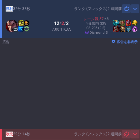
勝利
32分 33秒
ランク (フレックス)
2 週間前
Sh
レーン戦
57
:
43
12
/
2
/
2
キル関与
33
%
CS
298
(9.2)
7.00:1 KDA
20
diamond 3
広告
広告を非表示
敗北
29分 14秒
ランク (フレックス)
2 週間前
Sh