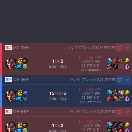
敗北
27分 35秒
ランク (フレックス)
17 時間前
Sh
レーン戦
35
:
65
1
/
9
/
2
キル関与
14
%
CS
173
(6.3)
0.33:1 KDA
15
emerald 3
勝利
45分 56秒
ランク (フレックス)
1 週間前
Sh
レーン戦
50
:
50
15
/
10
/
5
キル関与
38
%
CS
295
(6.4)
2.00:1 KDA
20
diamond 1
敗北
26分 04秒
ランク (フレックス)
1 週間前
Sh
レーン戦
32
:
68
1
/
6
/
2
キル関与
13
%
CS
177
(6.8)
0.50:1 KDA
14