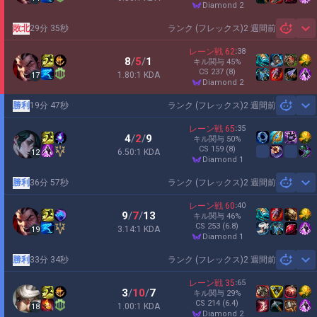
diamond 2
敗北
29分 35秒
ランク (フレックス)
2 週間前
Sh
レーン戦
62
:
38
8
/
5
/
1
キル関与
45
%
CS
237
(8)
1.80:1 KDA
17
diamond 2
勝利
19分 47秒
ランク (フレックス)
2 週間前
Sh
レーン戦
65
:
35
4
/
2
/
9
キル関与
50
%
CS
159
(8)
6.50:1 KDA
12
diamond 1
勝利
36分 57秒
ランク (フレックス)
2 週間前
Sh
レーン戦
60
:
40
9
/
7
/
13
キル関与
46
%
CS
253
(6.8)
3.14:1 KDA
19
diamond 1
勝利
33分 34秒
ランク (フレックス)
2 週間前
Sh
レーン戦
35
:
65
3
/
10
/
7
キル関与
29
%
CS
214
(6.4)
1.00:1 KDA
18
diamond 2