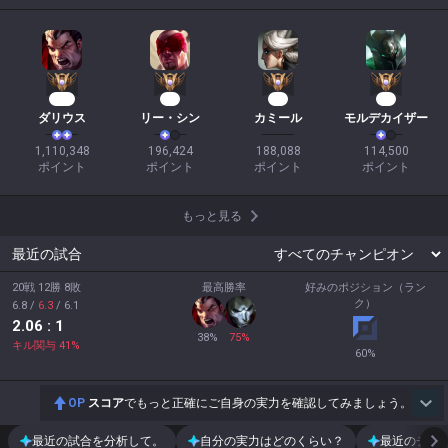
104
19
17
12
ダリウス
リー・シン
カミール
モルデカイザー
1,110,348

196,424

188,088

114,500

ポイント
ポイント
ポイント
ポイント
もっと見る
最近の試合
20戦 12勝 8敗
最高勝率
好みのポジション（ラン
ク）
6.8
/
6.3
/
6.1
2.06
: 1
38
%
75
%
キル関与
41
%
60
%
OP
スコア
でもっと正確にご自身の実力を確認してみましょう。
最近の試合を分析して。
自分の実力はどのくらい？
最近のチー