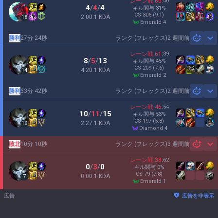
レーン戦
60
:
40
4
/
4
/
4
キル関与
31
%
CS
306
(9.1)
2.00:1 KDA
18
emerald 4
勝利
27分 24秒
ランク (フレックス)
2 週間前
Sh
レーン戦
61
:
39
8
/
5
/
13
キル関与
45
%
CS
209
(7.6)
4.20:1 KDA
14
emerald 2
勝利
33分 42秒
ランク (フレックス)
2 週間前
Sh
レーン戦
46
:
54
10
/
11
/
15
キル関与
53
%
CS
197
(5.8)
2.27:1 KDA
16
diamond 4
敗北
10分 10秒
ランク (フレックス)
3 週間前
Sh
レーン戦
38
:
62
0
/
3
/
0
キル関与
0
%
CS
79
(7.8)
0.00:1 KDA
7
emerald 1
広告
広告を非表示