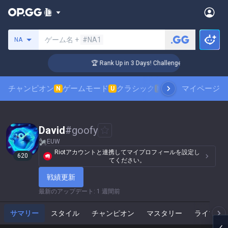
サモナーの検索
ゲーム名 +
#NA1
NA
🏆 Rank Up in 3 Days! Challenger Coaching
チャンピオン
ゲームモード
クラシック
スキンランキング
マイページ
N
U
N
David
#
goofy
EUW
Riotアカウントと連携してマイプロフィールを設定し
620
てください。
戦績更新
最新のアップデート
:
1 週間前
サマリー
スタイル
チャンピオン
マスタリー
ライブゲ