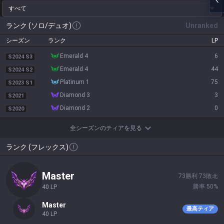
すべて
ランク (ソロ/デュオ)
Unranked
シーズン
ランク
LP
emerald 4
6
S2024 S3
emerald 4
44
S2024 S2
platinum 1
75
S2023 S1
diamond 3
3
S2021
diamond 2
0
S2020
全シーズンのティアを見る
ランク (フレックス)
master
73
勝利
73
敗北
勝率
50
%
40
LP
master
最高ティア
40
LP