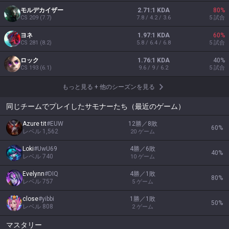
モルデカイザー
2.71:1 KDA
80
%
CS
209
(
7.7
)
7.8 / 4.2 / 3.6
5
試合
ヨネ
1.97:1 KDA
60
%
CS
281
(
8.2
)
5.8 / 6.4 / 6.8
5
試合
ロック
1.76:1 KDA
40
%
CS
193
(
6.1
)
9.6 / 9 / 6.2
5
試合
もっと見る
+
他のシーズンを見る
同じチームでプレイしたサモナーたち（最近のゲーム）
Azure tit
#
EUW
12勝／8敗
60
%
レベル
1,562
20
ゲーム
Loki
#
UwU69
4勝／6敗
40
%
レベル
740
10
ゲーム
Evelynn
#
DIQ
4勝／1敗
80
%
レベル
757
5
ゲーム
close
#
yibbi
1勝／1敗
50
%
レベル
808
2
ゲーム
マスタリー