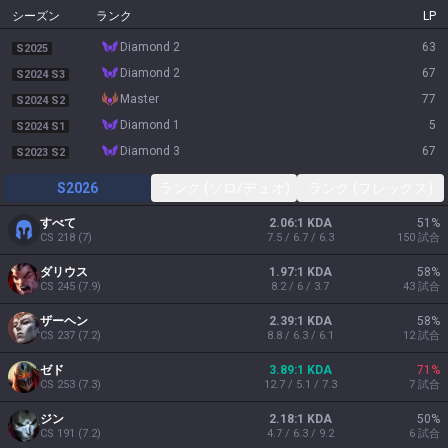
シーズン
ランク
LP
diamond 2
63
S2025
diamond 2
67
S2024 S3
master
77
S2024 S2
diamond 1
5
S2024 S1
diamond 3
67
S2023 S2
S2026
ランク (ソロ/デュオ)
ランク (フレックス)
すべて
2.06:1 KDA
51
%
CS
218
(
7
)
7.5 / 6.7 / 6.3
150
試合
ダリウス
1.97:1 KDA
58
%
CS
245
(
7.9
)
8.2 / 6 / 3.7
43
試合
ザーヘン
2.39:1 KDA
58
%
CS
237
(
7.2
)
8.8 / 6.3 / 6.1
12
試合
ゼド
3.89:1 KDA
71
%
CS
253
(
7.3
)
12.7 / 5.1 / 7.3
7
試合
ジン
2.18:1 KDA
50
%
CS
191
(
7.2
)
4.7 / 6.3 / 9.2
6
試合