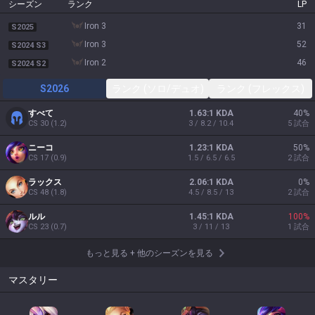
シーズン
ランク
LP
iron 3
31
S2025
iron 3
52
S2024 S3
iron 2
46
S2024 S2
S2026
ランク (ソロ/デュオ)
ランク (フレックス)
すべて
1.63:1 KDA
40
%
CS
30
(
1.2
)
3 / 8.2 / 10.4
5
試合
ニーコ
1.23:1 KDA
50
%
CS
17
(
0.9
)
1.5 / 6.5 / 6.5
2
試合
ラックス
2.06:1 KDA
0
%
CS
48
(
1.8
)
4.5 / 8.5 / 13
2
試合
ルル
1.45:1 KDA
100
%
CS
23
(
0.7
)
3 / 11 / 13
1
試合
もっと見る
+
他のシーズンを見る
マスタリー