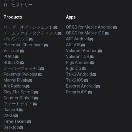
ロゴヒストリー
Products
Apps
リーグ・オブ・レジェンド
OP.GG for Mobile Android
チームファイトタクティクス
OP.GG for Mobile iOS
パルワールド
AllT Android
Pokémon Champions
AllT iOS
Valorant
Valorant Android
PUBG
Valorant iOS
ROBLOX
Gigs Android
オーバーウォッチ 2
Gigs iOS
Pokémon Pokopia
TalkG Android
Marvel Rivals
TalkG iOS
Arc Raiders
Esports Android
Slay The Spire 2
Esports iOS
Counter Strike 2
フォートナイト
Diablo 4
2XKO
Time Takers
Desktop