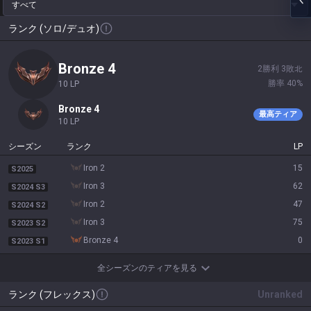
すべて
ランク (ソロ/デュオ)
bronze 4
2
勝利
3
敗北
勝率
40
%
10
LP
bronze 4
最高ティア
10
LP
シーズン
ランク
LP
iron 2
15
S2025
iron 3
62
S2024 S3
iron 2
47
S2024 S2
iron 3
75
S2023 S2
bronze 4
0
S2023 S1
全シーズンのティアを見る
ランク (フレックス)
Unranked