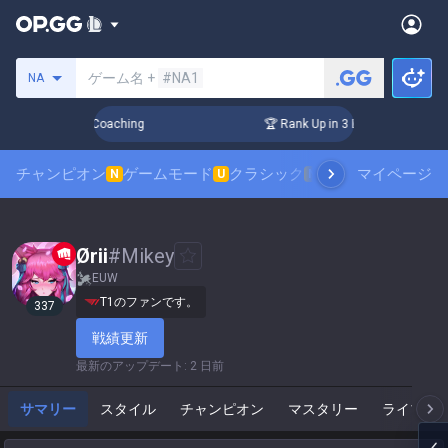
サモナーの検索
ゲーム名 +
#NA1
NA
ays! Challenger Coaching
🏆 Rank Up in 3 Days! Challenger 
チャンピオン
ゲームモード
クラシック
スキンランキング
マイページ
N
U
N
Ørii
#
Mikey
EUW
T1のファンです。
337
戦績更新
最新のアップデート
:
2 日前
サマリー
スタイル
チャンピオン
マスタリー
ライブゲ