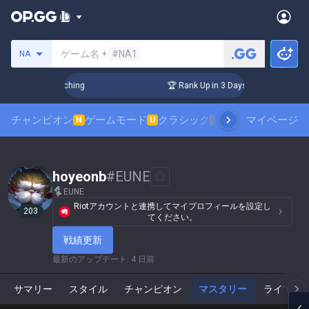
サモナーの検索
ゲーム名 +
#NA1
NA
 Challenger Coaching
🏆 Rank Up in 3 Days! Challenger Coac
チャンピオン
ゲームモード
クラシック
スキンランキング
マイページ
N
U
N
hoyeonb
#
EUNE
EUNE
Riotアカウントと連携してマイプロフィールを設定し
203
てください。
戦績更新
最新のアップデート
:
4 日前
サマリー
スタイル
チャンピオン
マスタリー
ライブゲ