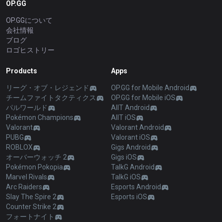
OP.GG
OP.GGについて
会社情報
ブログ
ロゴヒストリー
Products
Apps
リーグ・オブ・レジェンド
OP.GG for Mobile Android
チームファイトタクティクス
OP.GG for Mobile iOS
パルワールド
AllT Android
Pokémon Champions
AllT iOS
Valorant
Valorant Android
PUBG
Valorant iOS
ROBLOX
Gigs Android
オーバーウォッチ 2
Gigs iOS
Pokémon Pokopia
TalkG Android
Marvel Rivals
TalkG iOS
Arc Raiders
Esports Android
Slay The Spire 2
Esports iOS
Counter Strike 2
フォートナイト