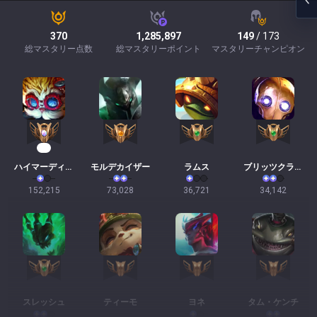
370
1,285,897
149
/ 173
総マスタリー点数
総マスタリーポイント
マスタリーチャンピオン
13
ハイマーディンガー
モルデカイザー
ラムス
ブリッツクランク
152,215
73,028
36,721
34,142
スレッシュ
ティーモ
ヨネ
タム・ケンチ