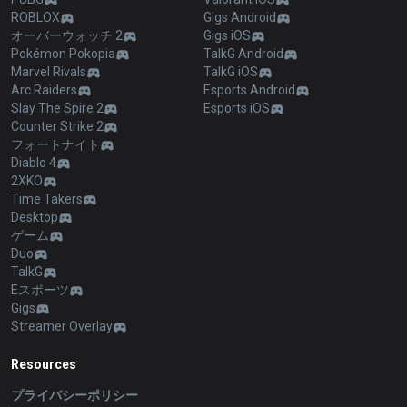
ROBLOX
Gigs Android
オーバーウォッチ 2
Gigs iOS
Pokémon Pokopia
TalkG Android
Marvel Rivals
TalkG iOS
Arc Raiders
Esports Android
Slay The Spire 2
Esports iOS
Counter Strike 2
フォートナイト
Diablo 4
2XKO
Time Takers
Desktop
ゲーム
Duo
TalkG
Eスポーツ
Gigs
Streamer Overlay
Resources
プライバシーポリシー