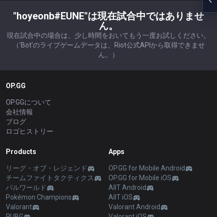
"hoyeonb#EUNE"は現在試合中ではありませ
ん。
現在試合中の場合は、少し時間をおいてもう一度お試しください。
（'Bot'のライブゲームデータは、Riot公式APIから取得できませ
ん。）
OP.GG
OP.GGについて
会社情報
ブログ
ロゴヒストリー
Products
Apps
リーグ・オブ・レジェンド
OP.GG for Mobile Android
チームファイトタクティクス
OP.GG for Mobile iOS
パルワールド
AllT Android
Pokémon Champions
AllT iOS
Valorant
Valorant Android
PUBG
Valorant iOS