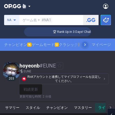
サモナーの検索
ゲーム名 +
#NA1
NA
lenger Coaching
🏆 Rank Up in 3 Days! Challenger Coaching
チャンピオン
ゲームモード
クラシック
スキンランキング
マイページ
N
U
N
hoyeonb
#
EUNE
EUNE
Riotアカウントと連携してマイプロフィールを設定し
203
てください。
戦績更新
更新可能な時間
:
2 分後
サマリー
スタイル
チャンピオン
マスタリー
ライブゲ