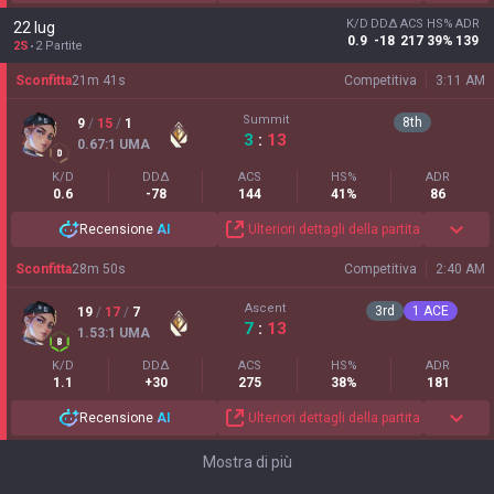
K/D
DDΔ
ACS
HS%
ADR
22 lug
0.9
-18
217
39%
139
2S
2 Partite
Sconfitta
21
m
41
s
Competitiva
3:11 AM
Summit
8
th
9
/
15
/
1
3
:
13
0.67
:1
UMA
K/D
DDΔ
ACS
HS%
ADR
0.6
-78
144
41%
86
Recensione
AI
Ulteriori dettagli della partita
Sconfitta
28
m
50
s
Competitiva
2:40 AM
Ascent
3
rd
1
ACE
19
/
17
/
7
7
:
13
1.53
:1
UMA
K/D
DDΔ
ACS
HS%
ADR
1.1
+30
275
38%
181
Recensione
AI
Ulteriori dettagli della partita
Mostra di più