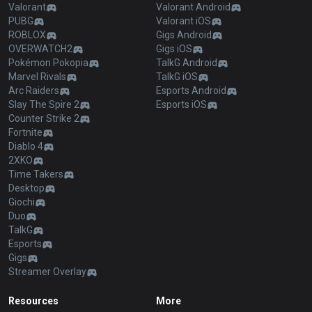
Valorant
Valorant Android
PUBG
Valorant iOS
ROBLOX
Gigs Android
OVERWATCH2
Gigs iOS
Pokémon Pokopia
TalkG Android
Marvel Rivals
TalkG iOS
Arc Raiders
Esports Android
Slay The Spire 2
Esports iOS
Counter Strike 2
Fortnite
Diablo 4
2XKO
Time Takers
Desktop
Giochi
Duo
TalkG
Esports
Gigs
Streamer Overlay
Resources
More