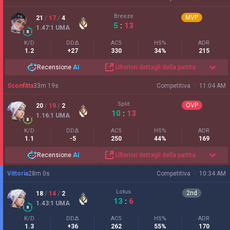
Breeze
MVP
21
/
17
/
4
5
:
13
1.47
:1
UMA
K/D
DDΔ
ACS
HS%
ADR
1.2
+27
330
34%
215
Recensione
AI
Ulteriori dettagli della partita
Sconfitta
33
m
19
s
Competitiva
11:04 AM
Split
OVP
20
/
19
/
2
10
:
13
1.16
:1
UMA
K/D
DDΔ
ACS
HS%
ADR
1.1
-5
250
44%
169
Recensione
AI
Ulteriori dettagli della partita
Vittoria
28
m
0
s
Competitiva
10:34 AM
Lotus
2
nd
18
/
14
/
2
13
:
6
1.43
:1
UMA
K/D
DDΔ
ACS
HS%
ADR
1.3
+36
262
55%
170