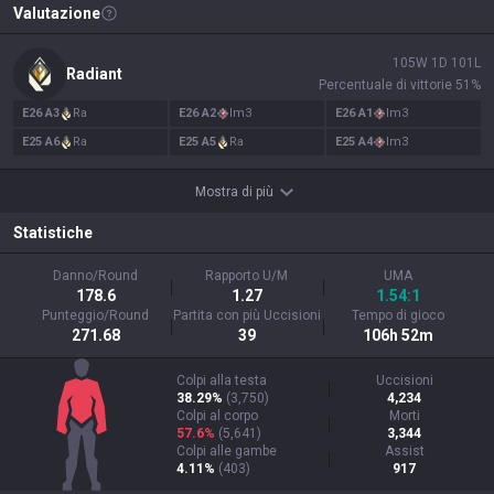
Valutazione
105
W
1
D
101
L
Radiant
Percentuale di vittorie
51
%
E
26
A
3
Ra
E
26
A
2
Im
3
E
26
A
1
Im
3
E
25
A
6
Ra
E
25
A
5
Ra
E
25
A
4
Im
3
Mostra di più
Statistiche
Danno/Round
Rapporto U/M
UMA
178.6
1.27
1.54:1
Punteggio/Round
Partita con più Uccisioni
Tempo di gioco
271.68
39
106h 52m
Colpi alla testa
Uccisioni
38.29%
(
3,750
)
4,234
Colpi al corpo
Morti
57.6%
(
5,641
)
3,344
Colpi alle gambe
Assist
4.11%
(
403
)
917