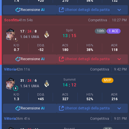
1.4
+20
210
54%
132
Recensione
AI
Ulteriori dettagli della partita
Sconfitta
41
m
54
s
Competitiva
10:27 PM
Split
10
th
1
ACE
17
/
24
/
8
13
:
15
1.04
:1
UMA
K/D
DDΔ
ACS
HS%
ADR
0.7
-52
180
38%
118
Recensione
AI
Ulteriori dettagli della partita
Vittoria
42
m
11
s
Competitiva
9:42 PM
Summit
MVP
31
/
24
/
6
14
:
12
1.54
:1
UMA
K/D
DDΔ
ACS
HS%
ADR
1.3
+45
327
52%
216
Recensione
AI
Ulteriori dettagli della partita
Vittoria
36
m
41
s
Competitiva
9:01 PM
Ascent