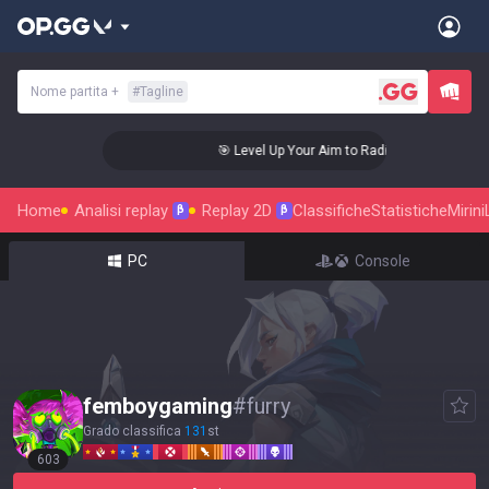
Nome partita
+
#
Tagline
nt Status!
🎯 Level Up Your Aim to Radiant Status!
Home
Analisi replay
Replay 2D
Classifiche
Statistiche
Mirini
β
β
PC
Console
femboygaming
#
furry
Grado classifica
131
st
603