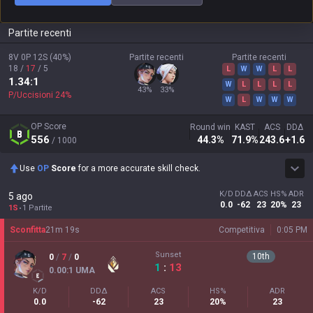
Partite recenti
8V
0P
12S
(
40
%)
Partite recenti
Partite recenti
18
/
17
/
5
L
W
W
L
L
1.34
:1
W
L
L
L
L
43
%
33
%
P/Uccisioni
24
%
W
L
W
W
W
OP Score
Round win
KAST
ACS
DDΔ
556
44.3
%
71.9
%
243.6
+1.6
/ 1000
Use
OP
Score
for a more accurate skill check.
K/D
DDΔ
ACS
HS%
ADR
5 ago
0.0
-62
23
20%
23
1S
1 Partite
Sconfitta
21
m
19
s
Competitiva
0:05 PM
Sunset
10
th
0
/
7
/
0
1
:
13
0.00
:1
UMA
K/D
DDΔ
ACS
HS%
ADR
0.0
-62
23
20%
23