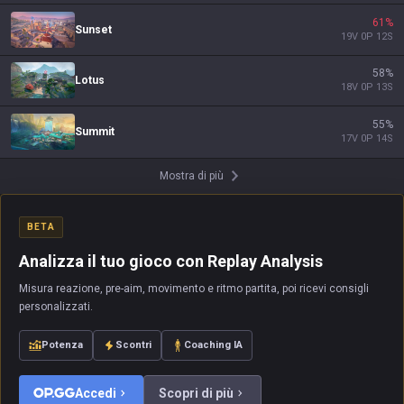
61
%
Sunset
19
V
0
P
12
S
58
%
Lotus
18
V
0
P
13
S
55
%
Summit
17
V
0
P
14
S
Mostra di più
BETA
Analizza il tuo gioco con Replay Analysis
Misura reazione, pre-aim, movimento e ritmo partita, poi ricevi consigli
personalizzati.
Potenza
Scontri
Coaching IA
Accedi
Scopri di più