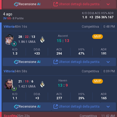
Recensione
AI
Ulteriori dettagli della partita
K/D
DDΔ
ACS
HS%
ADR
4 ago
1.0
+3
256
36%
167
3V
-
5S
8 Partite
Vittoria
40
m
16
s
Competitiva
0:48 PM
Ascent
MVP
28
/
22
/
13
15
:
13
1.86
:1
UMA
K/D
DDΔ
ACS
HS%
ADR
1.3
+33
294
47%
191
Recensione
AI
Ulteriori dettagli della partita
Vittoria
34
m
58
s
Competitiva
0:09 PM
Haven
MVP
21
/
19
/
6
13
:
9
1.42
:1
UMA
K/D
DDΔ
ACS
HS%
ADR
1.1
+3
277
29%
165
Recensione
AI
Ulteriori dettagli della partita
Sconfitta
25
m
23
s
Competitiva
11:42 AM