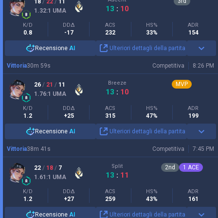
3
rd
18
/
22
/
11
13
:
10
1.32
:1
UMA
K/D
DDΔ
ACS
HS%
ADR
0.8
-17
232
33%
154
Recensione
AI
Ulteriori dettagli della partita
Vittoria
30
m
59
s
Competitiva
8:26 PM
Breeze
MVP
26
/
21
/
11
13
:
10
1.76
:1
UMA
K/D
DDΔ
ACS
HS%
ADR
1.2
+25
315
47%
199
Recensione
AI
Ulteriori dettagli della partita
Vittoria
38
m
41
s
Competitiva
7:45 PM
Split
2
nd
1
ACE
22
/
18
/
7
13
:
11
1.61
:1
UMA
K/D
DDΔ
ACS
HS%
ADR
1.2
+27
259
43%
161
Recensione
AI
Ulteriori dettagli della partita