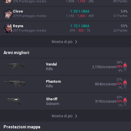
276
Punteggio medio
1,858
/
1,434
/
286
89
Partite
Clove
1.59
:1
UMA
54
%
279
Punteggio medio
1,192
/
1,005
/
409
57
Partite
Reyna
1.72
:1
UMA
59
%
297
Punteggio medio
474
/
320
/
76
22
Partite
Mostra di più
Armi migliori
38
%
Vandal
58
%
2,156
Uccisioni
Rifle
4
%
37
%
Phantom
56
%
804
Uccisioni
Rifle
7
%
40
%
Sheriff
59
%
319
Uccisioni
Sidearm
1
%
Mostra di più
Prestazioni mappa