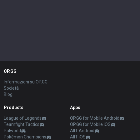
OP.GG
Informazioni su OP.GG
Società
Blog
Products
Apps
League of Legends
OP.GG for Mobile Android
Teamfight Tactics
OP.GG for Mobile iOS
Palworld
AllT Android
Pokémon Champions
AllT iOS