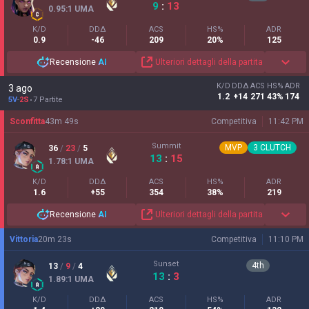
9
:
13
0.95
:1
UMA
K/D
DDΔ
ACS
HS%
ADR
0.9
-46
209
20%
125
Recensione
AI
Ulteriori dettagli della partita
K/D
DDΔ
ACS
HS%
ADR
3 ago
1.2
+14
271
43%
174
5V
-
2S
7 Partite
Sconfitta
43
m
49
s
Competitiva
11:42 PM
Summit
MVP
3
CLUTCH
36
/
23
/
5
13
:
15
1.78
:1
UMA
K/D
DDΔ
ACS
HS%
ADR
1.6
+55
354
38%
219
Recensione
AI
Ulteriori dettagli della partita
Vittoria
20
m
23
s
Competitiva
11:10 PM
Sunset
4
th
13
/
9
/
4
13
:
3
1.89
:1
UMA
K/D
DDΔ
ACS
HS%
ADR