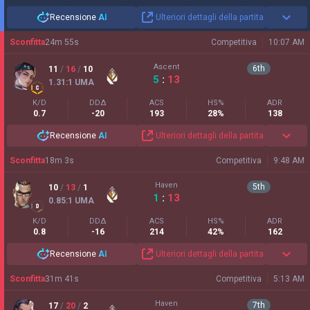
Recensione
AI
Ulteriori dettagli della partita
Sconfitta
24
m
55
s
Competitiva
10:07 AM
Ascent
6
th
11
/
16
/
10
5
:
13
1.31
:1
UMA
K/D
DDΔ
ACS
HS%
ADR
0.7
-20
193
28%
138
Recensione
AI
Ulteriori dettagli della partita
Sconfitta
18
m
3
s
Competitiva
9:48 AM
Haven
5
th
10
/
13
/
1
1
:
13
0.85
:1
UMA
K/D
DDΔ
ACS
HS%
ADR
0.8
-16
214
42%
162
Recensione
AI
Ulteriori dettagli della partita
Sconfitta
31
m
41
s
Competitiva
5:13 AM
Haven
7
th
17
/
20
/
2