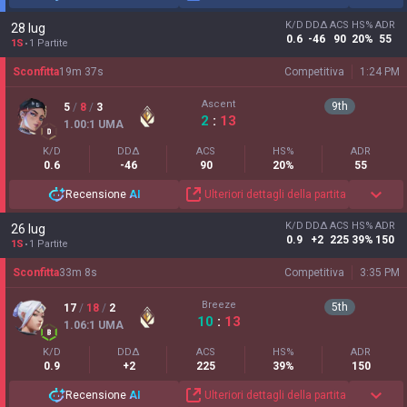
K/D
DDΔ
ACS
HS%
ADR
28 lug
0.6
-46
90
20%
55
1S
1 Partite
Sconfitta
19
m
37
s
Competitiva
1:24 PM
Ascent
9
th
5
/
8
/
3
2
:
13
1.00
:1
UMA
K/D
DDΔ
ACS
HS%
ADR
0.6
-46
90
20%
55
Recensione
AI
Ulteriori dettagli della partita
K/D
DDΔ
ACS
HS%
ADR
26 lug
0.9
+2
225
39%
150
1S
1 Partite
Sconfitta
33
m
8
s
Competitiva
3:35 PM
Breeze
5
th
17
/
18
/
2
10
:
13
1.06
:1
UMA
K/D
DDΔ
ACS
HS%
ADR
0.9
+2
225
39%
150
Recensione
AI
Ulteriori dettagli della partita