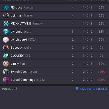
FLY ducq
#
smoph
4
1
-
0
-
3
25
%
coinman
#
racks
4
1
-
0
-
3
25
%
MICKNUTTY333
#
meow
4
1
-
0
-
3
25
%
dynamic
#
cato
3
1
-
0
-
2
33
%
twitch osuH
#
0724
2
1
-
0
-
1
50
%
Booeyツ
#
bella
2
0
-
0
-
2
0
%
CLOUDEY
#
X 3
2
0
-
0
-
2
0
%
simily
#
grr
2
1
-
0
-
1
50
%
Twitch Opeth
#
yoru
2
2
-
0
-
0
100
%
Buford Cυmmings
#
1963
2
2
-
0
-
0
100
%
PUBBLICITÀ
RIMUOVI PUBBLICITÀ