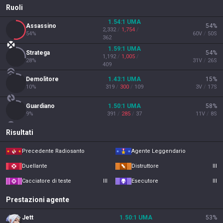
Ruoli
1.54
:1
UMA
Assassino
54
%
2,332
/
1,754
/
54
%
60
V
/
50
S
362
1.59
:1
UMA
Stratega
54
%
1,192
/
1,005
/
28
%
31
V
/
26
S
409
Demolitore
1.43
:1
UMA
15
%
10
%
319
/
300
/
109
3
V
/
17
S
Guardiano
1.50
:1
UMA
58
%
9
%
391
/
285
/
37
11
V
/
8
S
Risultati
Precedente Radiosanto
Agente Leggendario
Duellante
Distruttore
III
Cacciatore di teste
III
Esecutore
III
Prestazioni agente
Jett
1.50
:1
UMA
53
%