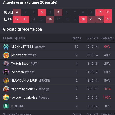
Attività oraria (ultime 20 partite)
AM
0
1
2
3
4
5
6
7
8
9
10
11
PM
12
13
14
15
16
17
18
19
20
21
22
23
Giocato di recente con
La mia Squadra
Partite
V
-
P
-
S
Percentual
MICKNUTTY333
#
meow
10
6
-
0
-
4
60
%
johnny cox
#
mike
7
3
-
0
-
4
43
%
Twitch Spear
#
LFT
4
1
-
0
-
3
25
%
coinman
#
racks
3
1
-
0
-
2
33
%
SLAMDUNKASAUR
#
DUCKB
2
1
-
0
-
1
50
%
xXgaminggloriaXx
#
Soggy
2
2
-
0
-
0
100
%
awes0meaalexisz
#
deseo
2
2
-
0
-
0
100
%
B
#
EUNE
2
0
-
0
-
2
0
%
Squadra Avversaria
Partite
V
-
P
-
S
Percentual