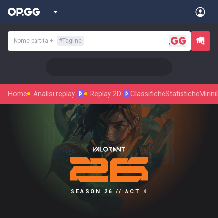
Nome partita
+
#
Tagline
Home
Analisi replay
Replay 2D
Classifiche
Statistiche
Mirini
β
β
SEASON 26 // ACT 4