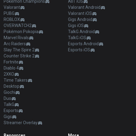
Pokémon Champions
AllT iOS
Valorant
Valorant Android
PUBG
Valorant iOS
ROBLOX
Gigs Android
OVERWATCH2
Gigs iOS
Pokémon Pokopia
TalkG Android
Marvel Rivals
TalkG iOS
Arc Raiders
Esports Android
Slay The Spire 2
Esports iOS
Counter Strike 2
Fortnite
Diablo 4
2XKO
Time Takers
Desktop
Giochi
Duo
TalkG
Esports
Gigs
Streamer Overlay
Resources
More