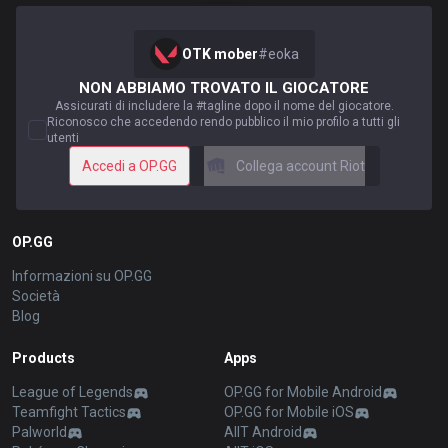
OTK mober
#
eoka
NON ABBIAMO TROVATO IL GIOCATORE
Assicurati di includere la #tagline dopo il nome del giocatore.
Riconosco che accedendo rendo pubblico il mio profilo a tutti gli
utenti
Accedi a OP.GG
Collega account Riot
OP.GG
Informazioni su OP.GG
Società
Blog
Products
Apps
League of Legends
OP.GG for Mobile Android
Teamfight Tactics
OP.GG for Mobile iOS
Palworld
AllT Android