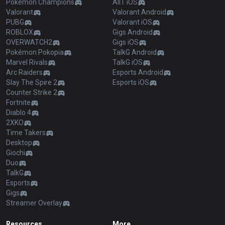
Pokémon Champions
AllT iOS
Valorant
Valorant Android
PUBG
Valorant iOS
ROBLOX
Gigs Android
OVERWATCH2
Gigs iOS
Pokémon Pokopia
TalkG Android
Marvel Rivals
TalkG iOS
Arc Raiders
Esports Android
Slay The Spire 2
Esports iOS
Counter Strike 2
Fortnite
Diablo 4
2XKO
Time Takers
Desktop
Giochi
Duo
TalkG
Esports
Gigs
Streamer Overlay
Resources
More