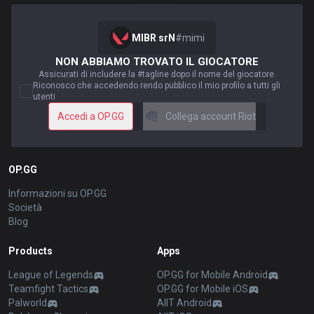
MIBR srN
#
mimi
NON ABBIAMO TROVATO IL GIOCATORE
Assicurati di includere la #tagline dopo il nome del giocatore.
Riconosco che accedendo rendo pubblico il mio profilo a tutti gli
utenti
Accedi a OP.GG
Collega account Riot
OP.GG
Informazioni su OP.GG
Società
Blog
Products
Apps
League of Legends
OP.GG for Mobile Android
Teamfight Tactics
OP.GG for Mobile iOS
Palworld
AllT Android