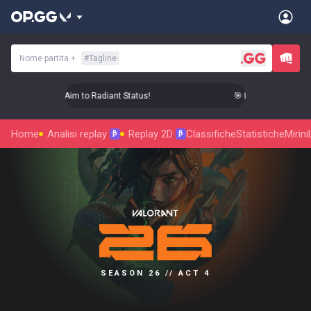
Nome partita
+
#
Tagline
 Level Up Your Aim to Radiant Status!
🎯 Level Up Your Aim 
Home
Analisi replay
Replay 2D
Classifiche
Statistiche
Mirini
β
β
SEASON 26 // ACT 4