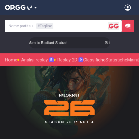
Nome partita
+
#
Tagline
🎯 Level Up Your Aim to Radiant Status!
🎯 Level Up Your Aim 
Home
Analisi replay
Replay 2D
Classifiche
Statistiche
Mirini
β
β
SEASON 26 // ACT 4