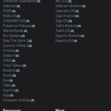
Pokémon Champions
AllT iOS
Valorant
Valorant Android
PUBG
Valorant iOS
ROBLOX
Gigs Android
OVERWATCH2
Gigs iOS
Pokémon Pokopia
TalkG Android
Marvel Rivals
TalkG iOS
Arc Raiders
Esports Android
Slay The Spire 2
Esports iOS
Counter Strike 2
Fortnite
Diablo 4
2XKO
Time Takers
Desktop
Giochi
Duo
TalkG
Esports
Gigs
Streamer Overlay
Resources
More