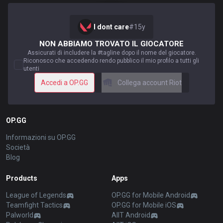
I dont care
#
15y
NON ABBIAMO TROVATO IL GIOCATORE
Assicurati di includere la #tagline dopo il nome del giocatore.
Riconosco che accedendo rendo pubblico il mio profilo a tutti gli
utenti
Accedi a OP.GG
Collega account Riot
OP.GG
Informazioni su OP.GG
Società
Blog
Products
Apps
League of Legends
OP.GG for Mobile Android
Teamfight Tactics
OP.GG for Mobile iOS
Palworld
AllT Android