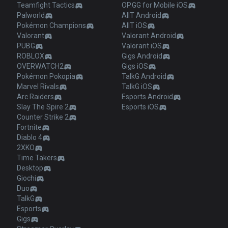
Teamfight Tactics
OP.GG for Mobile iOS
Palworld
AllT Android
Pokémon Champions
AllT iOS
Valorant
Valorant Android
PUBG
Valorant iOS
ROBLOX
Gigs Android
OVERWATCH2
Gigs iOS
Pokémon Pokopia
TalkG Android
Marvel Rivals
TalkG iOS
Arc Raiders
Esports Android
Slay The Spire 2
Esports iOS
Counter Strike 2
Fortnite
Diablo 4
2XKO
Time Takers
Desktop
Giochi
Duo
TalkG
Esports
Gigs