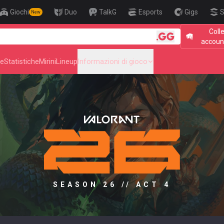
Giochi
Duo
TalkG
Esports
Gigs
S
New
Coll
🎯 Level Up 
accoun
he
Statistiche
Mirini
Lineup
Informazioni di gioco
SEASON 26 // ACT 4