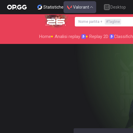
Statistiche
Valorant
Desktop
Nome partita
+
#
Tagline
SEASON 26 : ACT 4
Home
Analisi replay
Replay 2D
Classific
β
β