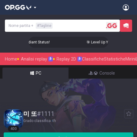
Nome partita
+
#
Tagline
 Your Aim to Radiant Status!
🎯 Level Up Your Aim to Radiant
Home
Analisi replay
Replay 2D
Classifiche
Statistiche
Mirini
β
β
PC
Console
미 또
#
1111
Grado classifica
-
th
400