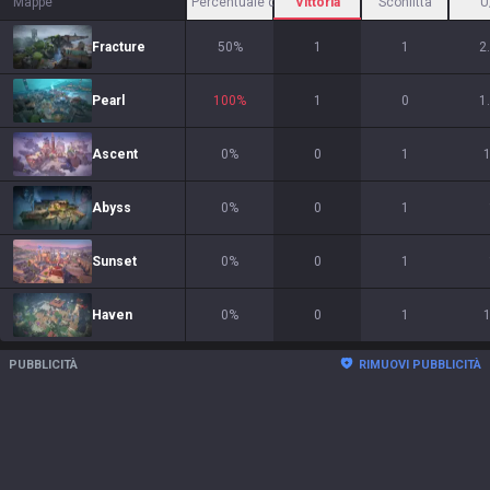
Mappe
Percentuale di vittorie
Vittoria
Sconfitta
U
Fracture
50
%
1
1
2
Pearl
100
%
1
0
1
Ascent
0
%
0
1
1
Abyss
0
%
0
1
Sunset
0
%
0
1
Haven
0
%
0
1
1
PUBBLICITÀ
RIMUOVI PUBBLICITÀ