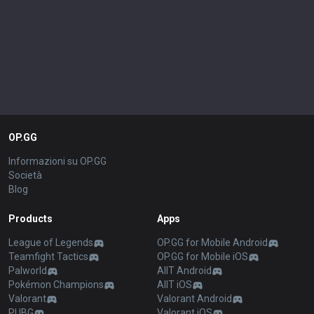
OP.GG
Informazioni su OP.GG
Società
Blog
Products
Apps
League of Legends
OP.GG for Mobile Android
Teamfight Tactics
OP.GG for Mobile iOS
Palworld
AllT Android
Pokémon Champions
AllT iOS
Valorant
Valorant Android
PUBG
Valorant iOS