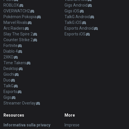
ROBLOX
Gigs Android
OVERWATCH2
Gigs iOS
Pokémon Pokopia
TalkG Android
Marvel Rivals
TalkG iOS
Arc Raiders
Esports Android
Slay The Spire 2
Esports iOS
Counter Strike 2
Fortnite
Diablo 4
2XKO
Time Takers
Desktop
Giochi
Duo
TalkG
Esports
Gigs
Streamer Overlay
Resources
More
Informativa sulla privacy
Imprese