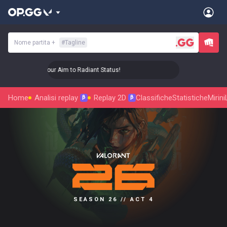
Nome partita
+
#
Tagline
🎯 Level Up Your Aim to Radiant Status!
🎯 Level Up Your 
Home
Analisi replay
Replay 2D
Classifiche
Statistiche
Mirini
β
β
SEASON 26 // ACT 4