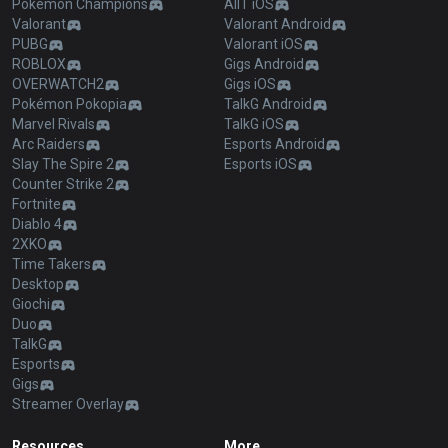
Pokémon Champions
AllT iOS
Valorant
Valorant Android
PUBG
Valorant iOS
ROBLOX
Gigs Android
OVERWATCH2
Gigs iOS
Pokémon Pokopia
TalkG Android
Marvel Rivals
TalkG iOS
Arc Raiders
Esports Android
Slay The Spire 2
Esports iOS
Counter Strike 2
Fortnite
Diablo 4
2XKO
Time Takers
Desktop
Giochi
Duo
TalkG
Esports
Gigs
Streamer Overlay
Resources
More