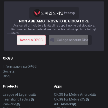
노 패인 노 게인
#
easyp
NON ABBIAMO TROVATO IL GIOCATORE
Assicurati di includere la #tagline dopo il nome del giocatore.
Riconosco che accedendo rendo pubblico il mio profilo a tutti gli
utenti
Accedi a OP.GG
Collega account Riot
OP.GG
Informazioni su OP.GG
Società
Blog
Products
Apps
League of Legends
OP.GG for Mobile Android
Teamfight Tactics
OP.GG for Mobile iOS
Palworld
AllT Android