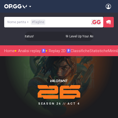
Nome partita
+
#
Tagline
 Aim to Radiant Status!
🎯 Level Up Your Aim to Radiant Statu
Home
Analisi replay
Replay 2D
Classifiche
Statistiche
Mirini
β
β
SEASON 26 // ACT 4