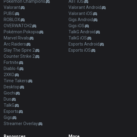
Pokémon Champions
AllT iOS
Valorant
Valorant Android
PUBG
Valorant iOS
ROBLOX
Gigs Android
OVERWATCH2
Gigs iOS
Pokémon Pokopia
TalkG Android
Marvel Rivals
TalkG iOS
Arc Raiders
Esports Android
Slay The Spire 2
Esports iOS
Counter Strike 2
Fortnite
Diablo 4
2XKO
Time Takers
Desktop
Giochi
Duo
TalkG
Esports
Gigs
Streamer Overlay
Resources
More