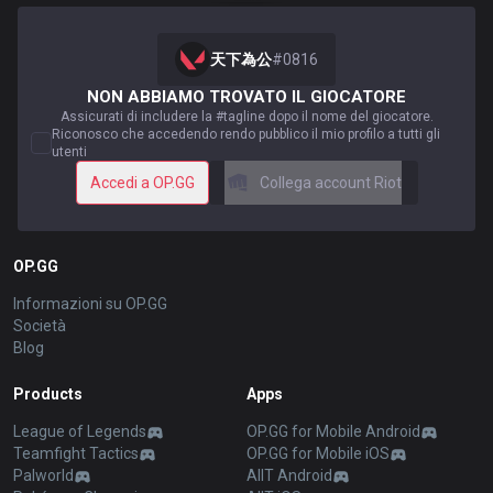
天下為公
#
0816
NON ABBIAMO TROVATO IL GIOCATORE
Assicurati di includere la #tagline dopo il nome del giocatore.
Riconosco che accedendo rendo pubblico il mio profilo a tutti gli
utenti
Accedi a OP.GG
Collega account Riot
OP.GG
Informazioni su OP.GG
Società
Blog
Products
Apps
League of Legends
OP.GG for Mobile Android
Teamfight Tactics
OP.GG for Mobile iOS
Palworld
AllT Android