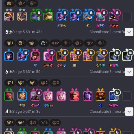
8
2
2
5
th
Stage
5
-
6
31
m
48
s
Classificate
3 mesi fa
1
1
1
5
2
1
2
2
2
5
th
Stage
5
-
6
31
m
50
s
Classificate
3 mesi fa
3
1
1
2
3
4
th
Stage
5
-
5
31
m
3
s
Classificate
3 mesi fa
7
1
3
2
2