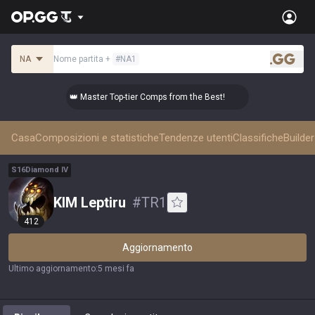
NA
Nome partita
+
#
NA1
.gg
👑 Master Top-tier Comps from the Best!
👑 Mast
Casa
Composizioni e statistiche
Tendenze utenti
Classifiche
Builde
S
16
Diamond
IV
KIM Leptiru
#
TR1
412
Aggiornamento
Ultimo aggiornamento
:
5 mesi fa