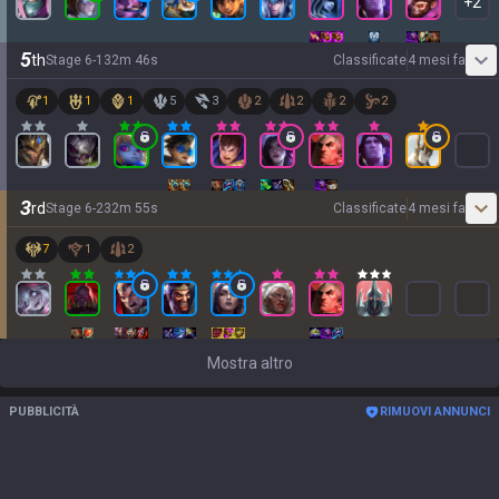
+
2
5
th
Stage
6
-
1
32
m
46
s
Classificate
4 mesi fa
1
1
1
5
3
2
2
2
2
3
rd
Stage
6
-
2
32
m
55
s
Classificate
4 mesi fa
7
1
2
Mostra altro
PUBBLICITÀ
RIMUOVI ANNUNCI