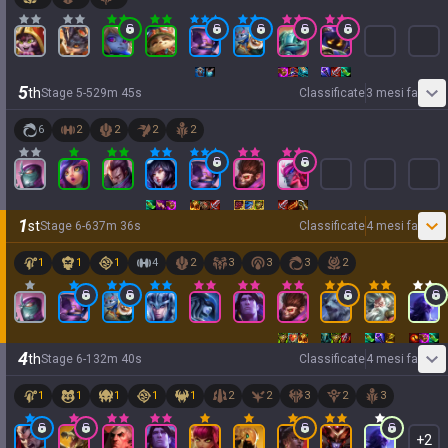
5
th
Stage
5
-
5
29
m
45
s
Classificate
3 mesi fa
6
2
2
2
2
1
st
Stage
6
-
6
37
m
36
s
Classificate
4 mesi fa
1
1
1
4
2
3
3
3
2
4
th
Stage
6
-
1
32
m
40
s
Classificate
4 mesi fa
1
1
1
1
1
2
2
3
2
3
+
2