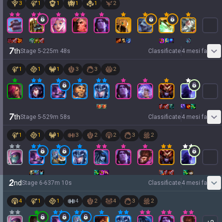
3
1
1
1
1
2
7
th
Stage
5
-
2
25
m
48
s
Classificate
4 mesi fa
1
1
1
3
3
2
7
th
Stage
5
-
5
29
m
58
s
Classificate
4 mesi fa
1
1
1
3
2
2
3
2
2
nd
Stage
6
-
6
37
m
10
s
Classificate
4 mesi fa
4
1
1
4
2
4
3
2