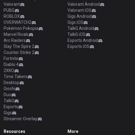
Valorant
Valorant Android
PUBG
Valorant iOS
ROBLOX
Gigs Android
OVERWATCH2
Gigs iOS
Pokémon Pokopia
TalkG Android
Marvel Rivals
TalkG iOS
Arc Raiders
Esports Android
Slay The Spire 2
Esports iOS
Counter Strike 2
Fortnite
Diablo 4
2XKO
Time Takers
Desktop
Giochi
Duo
TalkG
Esports
Gigs
Streamer Overlay
Resources
More