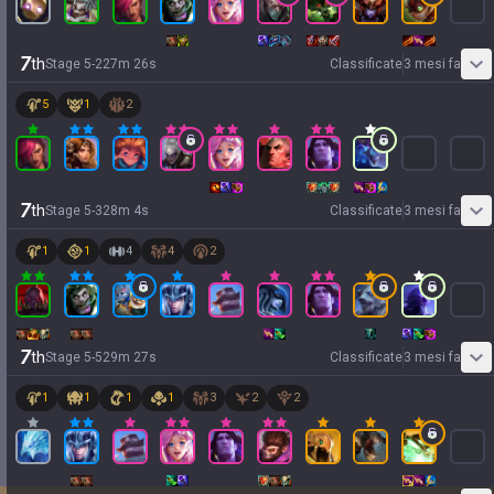
7
th
Stage
5
-
2
27
m
26
s
Classificate
3 mesi fa
5
1
2
7
th
Stage
5
-
3
28
m
4
s
Classificate
3 mesi fa
1
1
4
4
2
7
th
Stage
5
-
5
29
m
27
s
Classificate
3 mesi fa
1
1
1
1
3
2
2