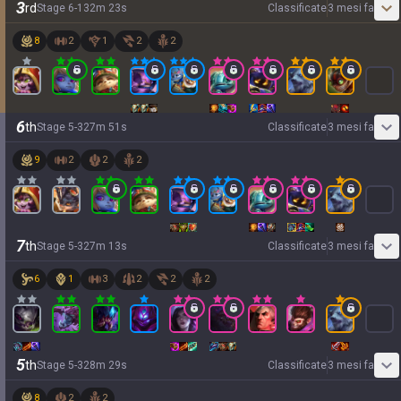
3
rd
Stage
6
-
1
32
m
23
s
Classificate
3 mesi fa
8
2
1
2
2
6
th
Stage
5
-
3
27
m
51
s
Classificate
3 mesi fa
9
2
2
2
7
th
Stage
5
-
3
27
m
13
s
Classificate
3 mesi fa
6
1
3
2
2
2
5
th
Stage
5
-
3
28
m
29
s
Classificate
3 mesi fa
8
2
2