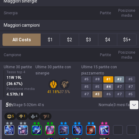
Maggiori sinergie
Posizione
Sinergia
Partite
media
Maggiori campioni
All Costs
$1
$2
$3
$4
$5+
Posizione
Campione
Partite
media
Ultime 30 partite
Ultime 30 partite con
Ultime 15 partite con
Tasso top 4
sinergie
piazzamento
11
W
19
L
#
5
#
8
#
1
#
2
#
5
(
36.67
%)
#
5
#
5
#
4
#
7
#
7
Posizione media
41.18
%
37.5
%
4.57
th
/ 8
#
7
#
3
#
6
#
7
#
5
5
th
Stage
5
-
3
26
m
41
s
Normale
3 mesi fa
5
1
4
2