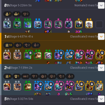
8
th
Stage
5
-
2
26
m
5
s
Normale
3 mesi fa
7
1
2
1
st
Stage
6
-
6
37
m
41
s
Classificate
3 mesi fa
10
2
2
2
2
nd
Stage
7
-
1
39
m
2
s
Classificate
3 mesi fa
8
1
2
1
2
2
2
2
5
th
Stage
5
-
3
27
m
54
s
Classificate
3 mesi fa