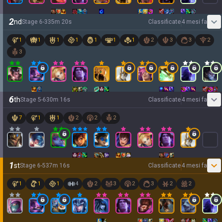
2
nd
Stage
6
-
3
35
m
20
s
Classificate
4 mesi fa
1
1
1
1
1
1
1
2
3
3
2
3
6
th
Stage
5
-
6
30
m
16
s
Classificate
4 mesi fa
7
1
1
2
2
2
1
st
Stage
6
-
5
37
m
16
s
Classificate
4 mesi fa
1
1
1
4
2
3
2
3
2
2