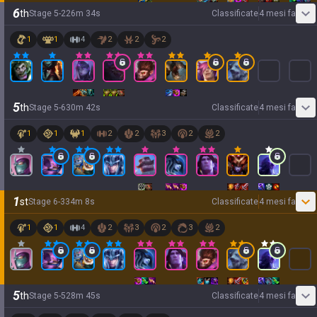
6
th
Stage
5
-
2
26
m
34
s
Classificate
4 mesi fa
1
1
4
2
2
2
5
th
Stage
5
-
6
30
m
42
s
Classificate
4 mesi fa
1
1
1
2
2
3
2
2
1
st
Stage
6
-
3
34
m
8
s
Classificate
4 mesi fa
1
1
4
2
3
2
3
2
5
th
Stage
5
-
5
28
m
45
s
Classificate
4 mesi fa