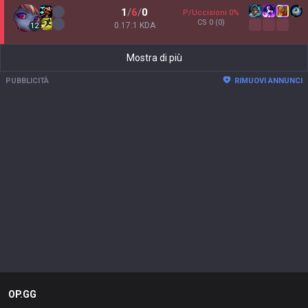
1
/
6
/
0
P/Uccisioni
0
%
CS
0
(0)
0.17:1 KDA
12
Mostra di più
PUBBLICITÀ
RIMUOVI ANNUNCI
OP.GG