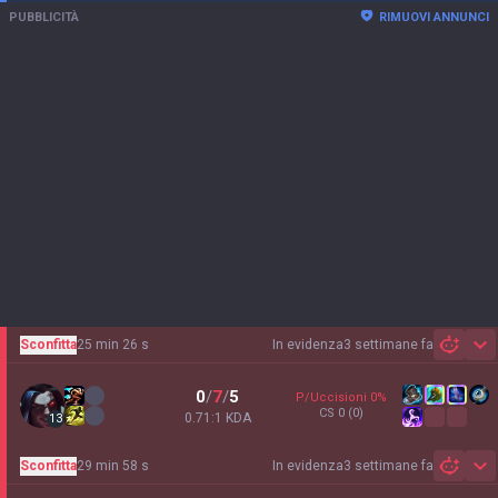
PUBBLICITÀ
RIMUOVI ANNUNCI
Sconfitta
25 min 26 s
In evidenza
3 settimane fa
Sh
0
/
7
/
5
P/Uccisioni
0
%
CS
0
(0)
0.71:1 KDA
13
Sconfitta
29 min 58 s
In evidenza
3 settimane fa
Sh