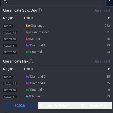
Tutti
Classificate Solo/Duo
Unranked
Stagione
Livello
LP
challenger
923
S2025
grandmaster
671
S2024 S3
master
15
S2024 S2
diamond 1
29
S2024 S1
emerald 3
33
S2023 S2
Classificate Flex
Unranked
Stagione
Livello
LP
diamond 2
85
S2025
diamond 1
75
S2024 S3
emerald 4
0
S2024 S2
platinum 1
13
S2024 S1
S2026
Classificate Solo/Duo
Classificate Flex