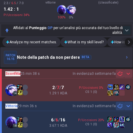
vittorie
(classificate)
2.3
/
6.5
/
7.0
1.42
: 1
P/Uccisioni
34
%
100
%
0
%
Affidati al
Punteggio
OP
per un'analisi più accurata del tuo livello di
abilità.
Analyze my recent matches.
What is my skill level?
How is my t
PATCH
Note della patch da non perdere
BETA
16.15
Sconfitta
25 min 38 s
In evidenza
3 settimane fa
Sh
2
/
7
/
7
P/Uccisioni
0
%
CS
1
(0)
1.29:1 KDA
14
Vittoria
29 min 36 s
In evidenza
3 settimane fa
Sh
6
/
6
/
16
P/Uccisioni
20
%
CS
1
(0)
3.67:1 KDA
18