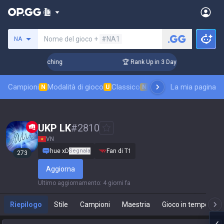
Cerca un evocatore
Nome del gioco +
#NA1
NA
 Challenger Coaching
🏆 Rank Up in 3 Days! Challenger Coac
Campioni
Modalità di gioco
Classico
Classifica skin
La mia pagina
Classifi
N
U
N
UKP LK
#
2810
VN
hue xD
Segnala
Fan di T1
273
Aggiorna
Ultimo aggiornamento
:
4 giorni fa
Riepilogo
Stile
Campioni
Maestria
Gioco in tempo real