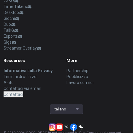
2XKO
Time Takers
Desktop
Giochi
Duo
TalkG
Esports
Gigs
Streamer Overlay
Resources
More
Informativa sulla Privacy
Partnership
Termini di utilizzo
Pubblicizza
Aiuto
Lavora con noi
Contattaci via email
Contattaci
italiano