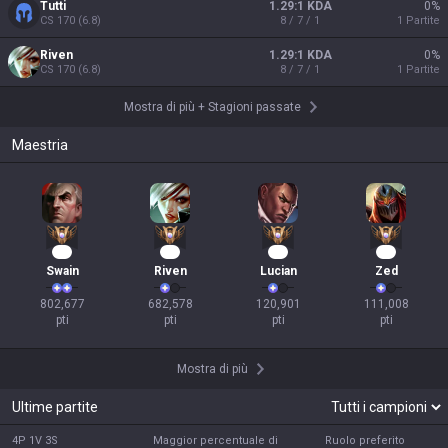
Tutti
1.29:1 KDA
0
%
CS
170
(
6.8
)
8 / 7 / 1
1
Partite
Riven
1.29:1 KDA
0
%
CS
170
(
6.8
)
8 / 7 / 1
1
Partite
Mostra di più
+
Stagioni passate
Maestria
76
64
12
11
Swain
Riven
Lucian
Zed
802,677

682,578

120,901

111,008

pti
pti
pti
pti
Mostra di più
Ultime partite
4P 1V 3S
Maggior percentuale di
Ruolo preferito