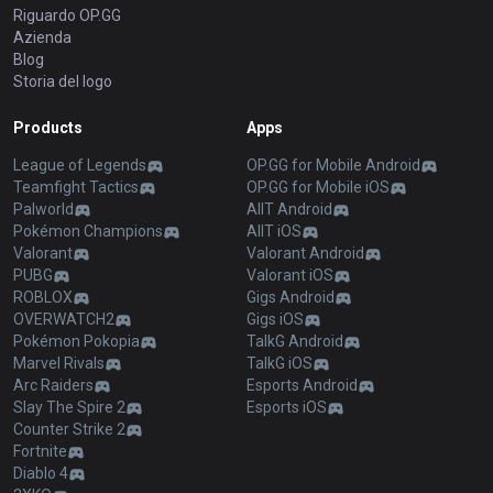
Riguardo OP.GG
Azienda
Blog
Storia del logo
Products
Apps
League of Legends
OP.GG for Mobile Android
Teamfight Tactics
OP.GG for Mobile iOS
Palworld
AllT Android
Pokémon Champions
AllT iOS
Valorant
Valorant Android
PUBG
Valorant iOS
ROBLOX
Gigs Android
OVERWATCH2
Gigs iOS
Pokémon Pokopia
TalkG Android
Marvel Rivals
TalkG iOS
Arc Raiders
Esports Android
Slay The Spire 2
Esports iOS
Counter Strike 2
Fortnite
Diablo 4