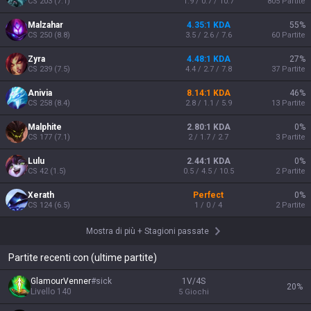
CS
203
(
7.1
)
1.9 / 0.7 / 10.7
805
Partite
Malzahar
4.35:1 KDA
55
%
CS
250
(
8.8
)
3.5 / 2.6 / 7.6
60
Partite
Zyra
4.48:1 KDA
27
%
CS
239
(
7.5
)
4.4 / 2.7 / 7.8
37
Partite
Anivia
8.14:1 KDA
46
%
CS
258
(
8.4
)
2.8 / 1.1 / 5.9
13
Partite
Malphite
2.80:1 KDA
0
%
CS
177
(
7.1
)
2 / 1.7 / 2.7
3
Partite
Lulu
2.44:1 KDA
0
%
CS
42
(
1.5
)
0.5 / 4.5 / 10.5
2
Partite
Xerath
Perfect
0
%
CS
124
(
6.5
)
1 / 0 / 4
2
Partite
Mostra di più
+
Stagioni passate
Partite recenti con (ultime partite)
GlamourVenner
#
sick
1V/4S
20
%
Livello
140
5
Giochi