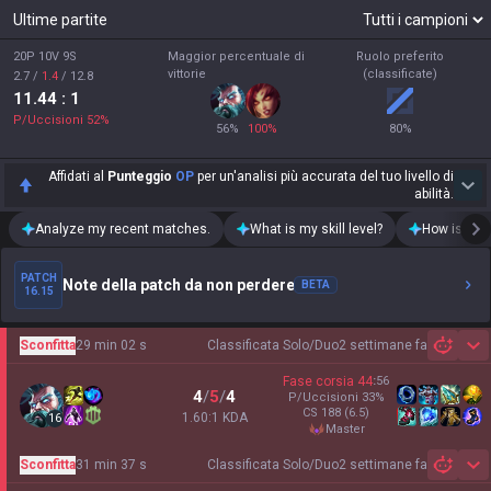
Ultime partite
20P 10V 9S
Maggior percentuale di
Ruolo preferito
vittorie
(classificate)
2.7
/
1.4
/
12.8
11.44
: 1
P/Uccisioni
52
%
56
%
100
%
80
%
Affidati al
Punteggio
OP
per un'analisi più accurata del tuo livello di
abilità.
Analyze my recent matches.
What is my skill level?
How is my t
PATCH
Note della patch da non perdere
BETA
16.15
Sconfitta
29 min 02 s
Classificata Solo/Duo
2 settimane fa
Sh
Fase corsia
44
:
56
4
/
5
/
4
P/Uccisioni
33
%
CS
188
(6.5)
1.60:1 KDA
16
master
Sconfitta
31 min 37 s
Classificata Solo/Duo
2 settimane fa
Sh