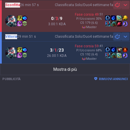
Sconfitta
26 min 57 s
Classificata Solo/Duo
4 settimane fa
Sh
Fase corsia
49
:
51
0
/
3
/
9
P/Uccisioni
35
%
CS
179
(6.6)
3.00:1 KDA
16
master
Vittoria
29 min 51 s
Classificata Solo/Duo
4 settimane fa
Sh
Fase corsia
59
:
41
3
/
1
/
23
P/Uccisioni
68
%
CS
192
(6.4)
26.00:1 KDA
18
master
Mostra di più
PUBBLICITÀ
RIMUOVI ANNUNCI