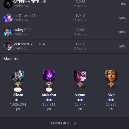
КАТЕРИНА ПЕТРОВА
#
RU1
0V/2S
0
%
Livello
548
2
Giochi
Los Duckos
#
Sand
1V/1S
50
%
Livello
748
2
Giochi
lowkey
#
000
2V/0S
100
%
Livello
79
2
Giochi
БогКороль Джокер
#
HAHAH
1V/1S
50
%
Livello
68
2
Giochi
Maestria
163
17
Zilean
Malzahar
Vayne
Sivir
1,926,304

157,311

62,747

60,830

pti
pti
pti
pti
Mostra di più