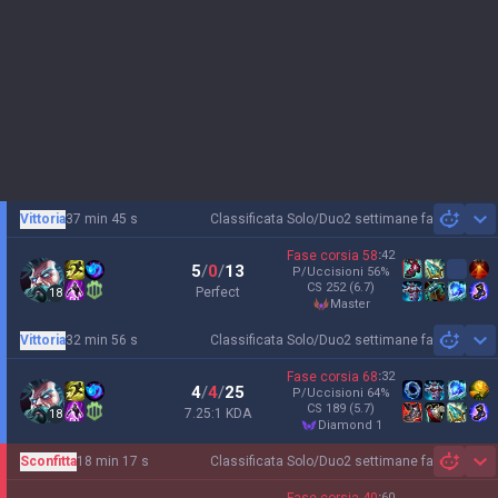
Vittoria
37 min 45 s
Classificata Solo/Duo
2 settimane fa
Sh
Fase corsia
58
:
42
5
/
0
/
13
P/Uccisioni
56
%
CS
252
(6.7)
Perfect
18
master
Vittoria
32 min 56 s
Classificata Solo/Duo
2 settimane fa
Sh
Fase corsia
68
:
32
4
/
4
/
25
P/Uccisioni
64
%
CS
189
(5.7)
7.25:1 KDA
18
diamond 1
Sconfitta
18 min 17 s
Classificata Solo/Duo
2 settimane fa
Sh
:
60