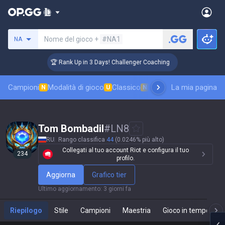
Cerca un evocatore
Nome del gioco +
#NA1
NA
🏆 Rank Up in 3 Days! Challenger Coaching
🏆
Campioni
Modalità di gioco
Classico
Classifica skin
La mia pagina
Classifi
N
U
N
Tom Bombadil
#
LN8
RU
Rango classifica
44
(0.0246% più alto)
Collegati al tuo account Riot e configura il tuo
234
profilo.
Aggiorna
Grafico tier
Ultimo aggiornamento
:
3 giorni fa
Riepilogo
Stile
Campioni
Maestria
Gioco in tempo real