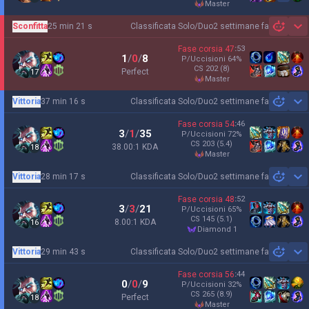
master
Sconfitta
25 min 21 s
Classificata Solo/Duo
2 settimane fa
Sh
Fase corsia
47
:
53
1
/
0
/
8
P/Uccisioni
64
%
CS
202
(8)
Perfect
17
master
Vittoria
37 min 16 s
Classificata Solo/Duo
2 settimane fa
Sh
Fase corsia
54
:
46
3
/
1
/
35
P/Uccisioni
72
%
CS
203
(5.4)
38.00:1 KDA
18
master
Vittoria
28 min 17 s
Classificata Solo/Duo
2 settimane fa
Sh
Fase corsia
48
:
52
3
/
3
/
21
P/Uccisioni
65
%
CS
145
(5.1)
8.00:1 KDA
16
diamond 1
Vittoria
29 min 43 s
Classificata Solo/Duo
2 settimane fa
Sh
Fase corsia
56
:
44
0
/
0
/
9
P/Uccisioni
32
%
CS
265
(8.9)
Perfect
18
master