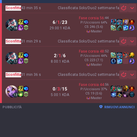
Sconfitta
43 min 35 s
Classificata Solo/Duo
2 settimane fa
Sh
Fase corsia
56
:
44
6
/
1
/
23
P/Uccisioni
64
%
CS
246
(5.6)
29.00:1 KDA
18
master
Sconfitta
31 min 29 s
Classificata Solo/Duo
2 settimane fa
Sh
Fase corsia
48
:
52
2
/
1
/
6
P/Uccisioni
44
%
CS
223
(7.1)
8.00:1 KDA
17
master
Sconfitta
31 min 36 s
Classificata Solo/Duo
2 settimane fa
Sh
Fase corsia
44
:
56
0
/
3
/
15
P/Uccisioni
37
%
CS
19
(0.6)
5.00:1 KDA
13
master
PUBBLICITÀ
RIMUOVI ANNUNCI