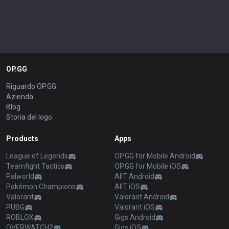
OP.GG
Riguardo OP.GG
Azienda
Blog
Storia del logo
Products
Apps
League of Legends
OP.GG for Mobile Android
Teamfight Tactics
OP.GG for Mobile iOS
Palworld
AllT Android
Pokémon Champions
AllT iOS
Valorant
Valorant Android
PUBG
Valorant iOS
ROBLOX
Gigs Android
OVERWATCH2
Gigs iOS