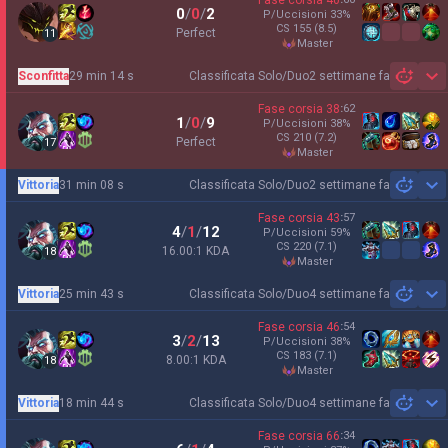
Fase corsia
40
0
/
0
/
2
P/Uccisioni
33
%
CS
155
(8.5)
Perfect
11
master
Sconfitta
29 min 14 s
Classificata Solo/Duo
2 settimane fa
Sh
Fase corsia
38
:
62
1
/
0
/
9
P/Uccisioni
38
%
CS
210
(7.2)
Perfect
17
master
Vittoria
31 min 08 s
Classificata Solo/Duo
2 settimane fa
Sh
Fase corsia
43
:
57
4
/
1
/
12
P/Uccisioni
59
%
CS
220
(7.1)
16.00:1 KDA
18
master
Vittoria
25 min 43 s
Classificata Solo/Duo
4 settimane fa
Sh
Fase corsia
46
:
54
3
/
2
/
13
P/Uccisioni
38
%
CS
183
(7.1)
8.00:1 KDA
18
master
Vittoria
18 min 44 s
Classificata Solo/Duo
4 settimane fa
Sh
Fase corsia
66
:
34