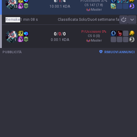
6
/
1
/
4
P/Uccisioni
37
%
CS
147
(7.8)
10.00:1 KDA
13
master
Remake
1 min 08 s
Classificata Solo/Duo
4 settimane fa
Sh
P/Uccisioni
0
%
0
/
0
/
0
CS
0
(0)
0.00:1 KDA
1
master
PUBBLICITÀ
RIMUOVI ANNUNCI