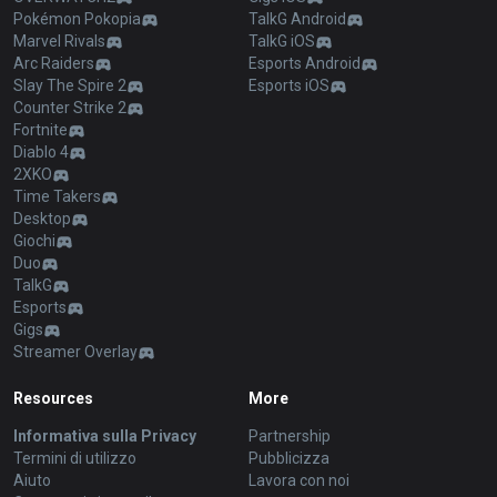
Pokémon Pokopia
TalkG Android
Marvel Rivals
TalkG iOS
Arc Raiders
Esports Android
Slay The Spire 2
Esports iOS
Counter Strike 2
Fortnite
Diablo 4
2XKO
Time Takers
Desktop
Giochi
Duo
TalkG
Esports
Gigs
Streamer Overlay
Resources
More
Informativa sulla Privacy
Partnership
Termini di utilizzo
Pubblicizza
Aiuto
Lavora con noi