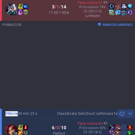
Fase corsia
51
:
49
3
/
1
/
14
P/Uccisioni
74
%
CS
229
(7.2)
17.00:1 KDA
17
master
PUBBLICITÀ
RIMUOVI ANNUNCI
Vittoria
30 min 23 s
Classificata Solo/Duo
2 settimane fa
Sh
Fase corsia
60
:
40
6
/
0
/
10
P/Uccisioni
42
%
CS
257
(8.5)
Perfect
18