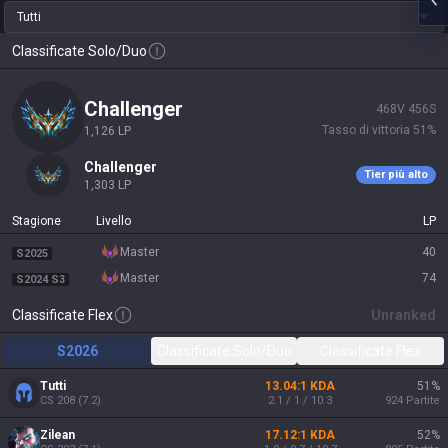
Tutti
Classificate Solo/Duo
challenger
468
V
456
S
Tasso di vittoria
51
%
1,126
LP
challenger
Tier più alto
1,303
LP
Stagione
Livello
LP
master
40
S2025
master
74
S2024 S3
Classificate Flex
Unranked
S2026
Classificate Solo/Duo
Classificate Flex
Tutti
13.04:1 KDA
51
%
CS
208
(
7.2
)
2.1 / 1 / 10.3
924
Partite
Zilean
17.12:1 KDA
52
%