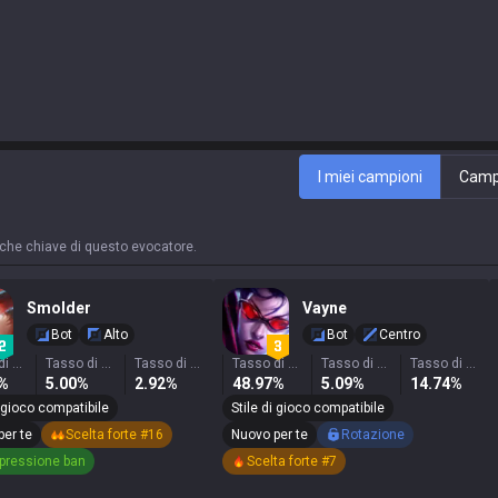
I miei campioni
Campi
stiche chiave di questo evocatore.
Smolder
Vayne
Bot
Alto
Bot
Centro
Tasso di vittoria
Tasso di selezione
Tasso di ban
Tasso di vittoria
Tasso di selezione
Tasso di ban
5%
5.00%
2.92%
48.97%
5.09%
14.74%
i gioco compatibile
Stile di gioco compatibile
per te
Scelta forte #16
Nuovo per te
Rotazione
pressione ban
Scelta forte #7