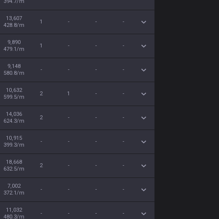
394.7/m
13,607
1
-
-
-
428.8/m
9,890
1
-
-
-
479.1/m
9,148
-
-
-
-
580.8/m
10,632
2
1
-
-
599.5/m
14,036
2
-
-
-
624.3/m
10,915
-
-
-
-
399.3/m
18,668
2
-
-
-
632.5/m
7,002
-
-
-
-
372.1/m
11,032
-
-
-
-
480.3/m