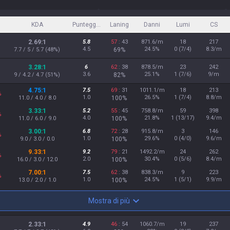
KDA
Punteggio OP
Laning
Danni
Lumi
CS
2.69:1
5.8
57
: 43
871.6/m
18
217
4.5
24.5%
0 (7/4)
8.3/m
7.7 / 5 / 5.7 (48%)
69%
3.28:1
6
62
: 38
878.5/m
23
242
3.6
25.1%
1 (7/6)
9/m
9 / 4.2 / 4.7 (51%)
82%
4.75:1
7.5
69
: 31
1011.1/m
18
213
%
1.0
26.5%
1 (7/4)
8.8/m
11.0 / 4.0 / 8.0
100%
3.33:1
5.2
55
: 45
758.8/m
59
398
%
4.0
21.8%
1 (13/17)
9.4/m
11.0 / 6.0 / 9.0
100%
3.00:1
6.8
72
: 28
915.8/m
3
146
%
1.0
29.6%
0 (4/0)
9.6/m
9.0 / 3.0 / 0.0
100%
9.33:1
9.2
79
: 21
1492.2/m
24
262
%
2.0
30.4%
0 (5/6)
8.4/m
16.0 / 3.0 / 12.0
100%
7.00:1
7.5
62
: 38
838.3/m
9
223
%
1.0
24.5%
1 (5/1)
9.9/m
13.0 / 2.0 / 1.0
100%
Mostra di più
2.33:1
4.9
46
: 54
1060.7/m
19
237