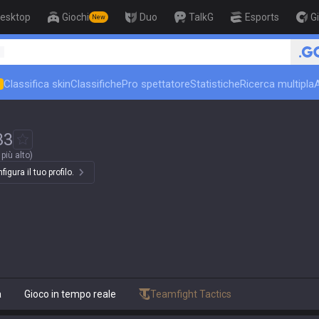
esktop
Giochi
Duo
TalkG
Esports
G
New
🏆 Rank Up in 3 Days! Challenger
1
Classifica skin
Classifiche
Pro spettatore
Statistiche
Ricerca multipla
N
33
più alto)
igura il tuo profilo.
a
Gioco in tempo reale
Teamfight Tactics