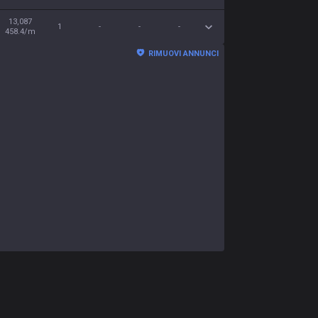
13,087
1
-
-
-
458.4/m
RIMUOVI ANNUNCI