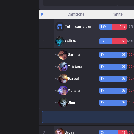
#
Campione
Partite
-
Tutti i campioni
12
V
14
S
46%
1
Kalista
5
V
6
S
45%
vs
Samira
1
V
0
S
100
vs
Tristana
1
V
0
S
100
vs
Ezreal
1
V
0
S
100
vs
Yunara
1
V
0
S
100
vs
Jhin
1
V
0
S
100
2
Jayce
2
V
1
S
67%