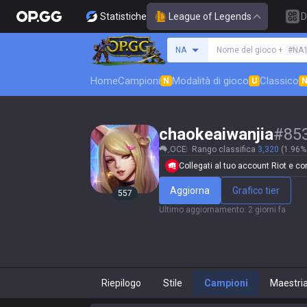
Statistiche
League of Legends
D
Cerca un evocatore
NA
Nome del gioco +
#NA
Home
Campioni
Modalità di gioco
Classico
N
U
chaokeaiwanjia
#
85
OCE
Rango classifica
3,320
(1.96% 
Collegati al tuo account Riot e conf
Aggiorna
Grafico tier
557
Ultimo aggiornamento
:
2 giorni fa
Riepilogo
Stile
Campioni
Maestri