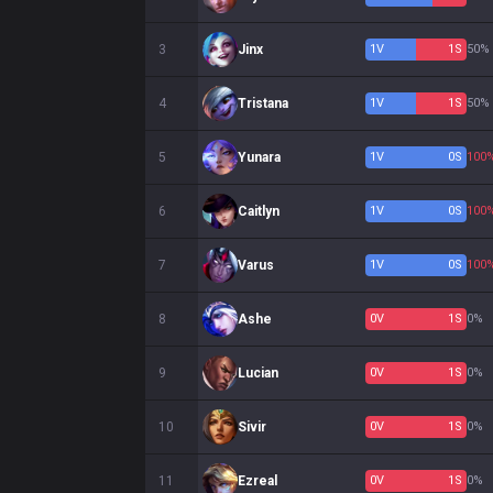
3
Jinx
1
V
1
S
50%
4
Tristana
1
V
1
S
50%
5
Yunara
1
V
0
S
100
6
Caitlyn
1
V
0
S
100
7
Varus
1
V
0
S
100
8
Ashe
0
V
1
S
0%
9
Lucian
0
V
1
S
0%
10
Sivir
0
V
1
S
0%
11
Ezreal
0
V
1
S
0%