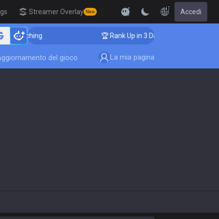
IT
igs
Streamer Overlay
Accedi
New
 Coaching
🏆 Rank Up in 3 Days! Challenger Coaching
La mia pagina
Aggiornamento del gioco