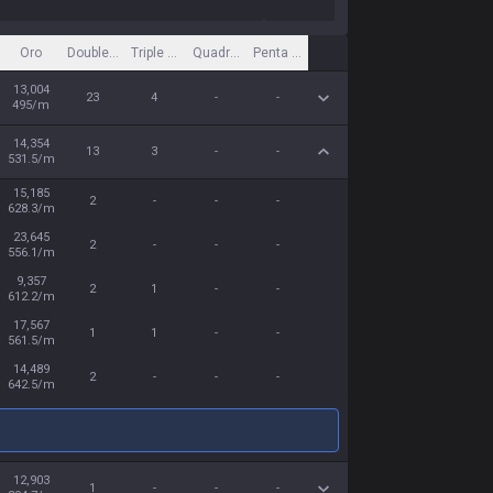
Oro
Double Kill
Triple Kill
Quadra Kill
Penta Kill
13,004
23
4
-
-
495/m
14,354
13
3
-
-
531.5/m
15,185
2
-
-
-
628.3/m
23,645
2
-
-
-
556.1/m
9,357
2
1
-
-
612.2/m
17,567
1
1
-
-
561.5/m
14,489
2
-
-
-
642.5/m
12,903
1
-
-
-