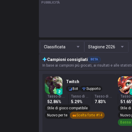
PUBBLICITÀ
Classificata
Stagione 2026
Campioni consigliati
BETA
In base ai campioni più giocati, ai risultati e alle stati
Twitch
Bot
Supporto
Tasso di vittoria
Tasso di selezione
Tasso di ban
52.86%
5.29%
7.83%
51.6
Stile di gioco compatibile
Stile d
Nuovo per te
Scelta forte #14
Nuovo 
Bassa 