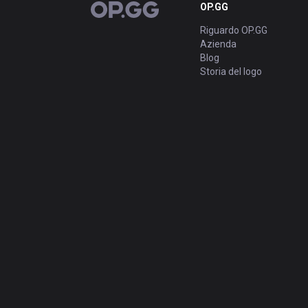
OP.GG
OP.GG
Riguardo OP.GG
Azienda
Blog
Storia del logo