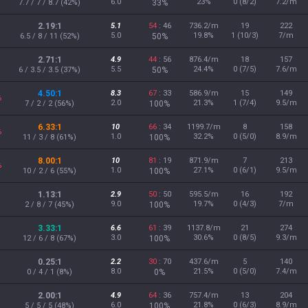
6.0
23%
0 (8/2)
7.2/m
7.7 / 7 / 8.7 (42%)
33%
2.19:1
5.1
54
: 46
736.2/m
19
222
5.0
19.8%
1 (10/3)
7/m
6.5 / 8 / 11 (52%)
50%
2.71:1
4.9
44
: 56
876.4/m
18
157
5.5
24.4%
0 (7/5)
7.6/m
6 / 3.5 / 3.5 (37%)
50%
4.50:1
8.3
67
: 33
586.9/m
15
149
%
2.0
21.3%
1 (7/4)
9.5/m
7 / 2 / 2 (56%)
100%
6.33:1
10
66
: 34
1199.7/m
8
158
%
1.0
32.2%
0 (5/0)
8.9/m
11 / 3 / 8 (61%)
100%
8.00:1
10
81
: 19
871.9/m
7
213
%
1.0
27.1%
0 (6/1)
9.5/m
10 / 2 / 6 (55%)
100%
1.13:1
2.9
50
: 50
595.5/m
16
192
9.0
19.7%
0 (4/3)
7/m
2 / 8 / 7 (45%)
100%
3.33:1
6.6
61
: 39
1137.8/m
21
274
3.0
30.6%
0 (8/5)
9.3/m
12 / 6 / 8 (67%)
100%
0.25:1
2.2
30
: 70
437.6/m
5
140
8.0
21.5%
0 (5/0)
7.4/m
0 / 4 / 1 (8%)
0%
2.00:1
4.9
64
: 36
757.4/m
13
204
6.0
21.8%
0 (6/3)
8.9/m
5 / 5 / 5 (48%)
100%