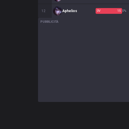
12
Aphelios
0
V
1
S
0%
PUBBLICITÀ