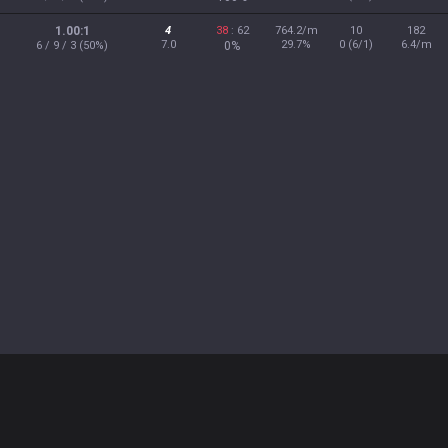
1.00:1
4
38
: 62
764.2/m
10
182
7.0
29.7%
0 (6/1)
6.4/m
6 / 9 / 3 (50%)
0%