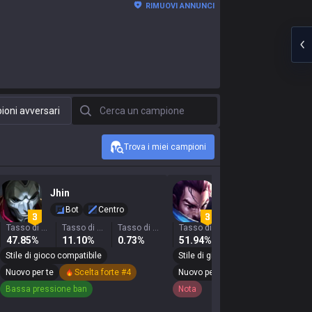
RIMUOVI ANNUNCI
Cerca un campione
oni avversari
Trova i miei campioni
Jhin
Yasuo
Bot
Centro
Bot
Supporto
Tasso di vittoria
Tasso di selezione
Tasso di ban
Tasso di vittoria
Tasso di selezione
47.85%
11.10%
0.73%
51.94%
1.66%
12.
Stile di gioco compatibile
Stile di gioco compatibile
Nuovo per te
Scelta forte #4
Nuovo per te
Scelta forte #8
Bassa pressione ban
Nota