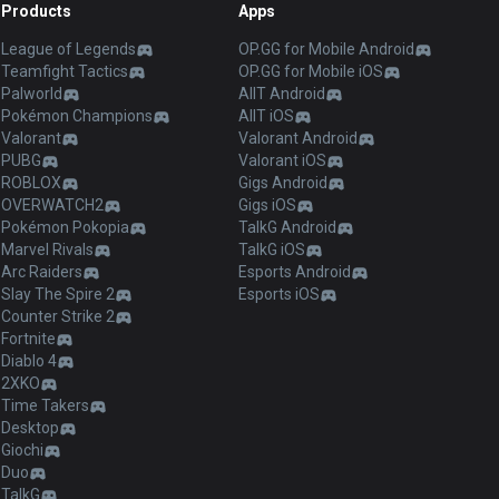
Products
Apps
League of Legends
OP.GG for Mobile Android
Teamfight Tactics
OP.GG for Mobile iOS
Palworld
AllT Android
Pokémon Champions
AllT iOS
Valorant
Valorant Android
PUBG
Valorant iOS
ROBLOX
Gigs Android
OVERWATCH2
Gigs iOS
Pokémon Pokopia
TalkG Android
Marvel Rivals
TalkG iOS
Arc Raiders
Esports Android
Slay The Spire 2
Esports iOS
Counter Strike 2
Fortnite
Diablo 4
2XKO
Time Takers
Desktop
Giochi
Duo
TalkG