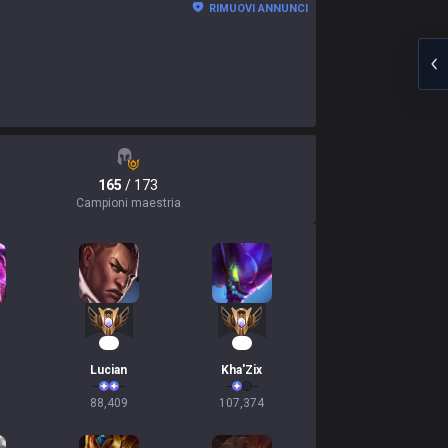
RIMUOVI ANNUNCI
165
/ 173
Campioni maestria
11
10
Lucian
Kha'Zix
88,409
107,374