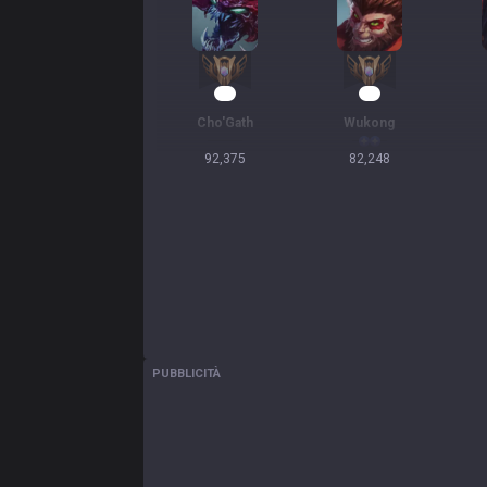
10
10
Cho'Gath
Wukong
92,375
82,248
PUBBLICITÀ