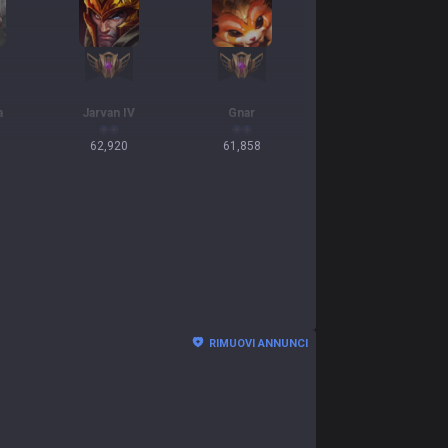
a
Jarvan IV
Gnar
62,920
61,858
RIMUOVI ANNUNCI