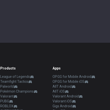
Products
Apps
League of Legends
OP.GG for Mobile Android
Teamfight Tactics
OP.GG for Mobile iOS
Palworld
AllT Android
Pokémon Champions
AllT iOS
Valorant
Valorant Android
PUBG
Valorant iOS
ROBLOX
Gigs Android