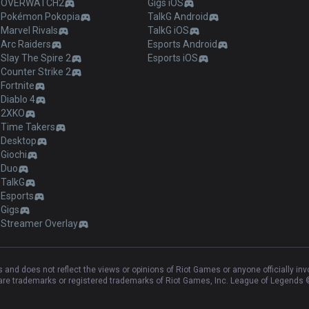
OVERWATCH2
Gigs iOS
Pokémon Pokopia
TalkG Android
Marvel Rivals
TalkG iOS
Arc Raiders
Esports Android
Slay The Spire 2
Esports iOS
Counter Strike 2
Fortnite
Diablo 4
2XKO
Time Takers
Desktop
Giochi
Duo
TalkG
Esports
Gigs
Streamer Overlay
and does not reflect the views or opinions of Riot Games or anyone officially in
e trademarks or registered trademarks of Riot Games, Inc. League of Legends ©