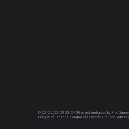
© 2012-
2026
OP.GG. OP.GG is not endorsed by Riot Games 
League of Legends. League of Legends and Riot Games ar