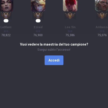
10
10
LeBlanc
Ezreal
Lee Sin
Ambess
78,822
76,900
75,386
75,076
Vuoi vedere la maestria del tuo campione?
Esegui subito l'accesso!
Accedi