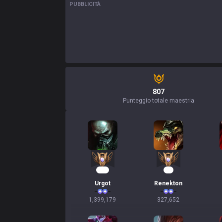
PUBBLICITÀ
807
Punteggio totale maestria
130
32
Urgot
Renekton
1,399,179
327,652