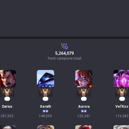
5,264,079
Punti campione totali
29
16
14
11
Darius
Xerath
Aurora
Vel'Koz
287,552
148,509
125,341
116,382