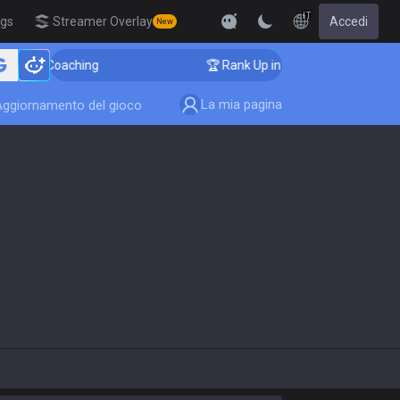
IT
igs
Streamer Overlay
Accedi
New
enger Coaching
🏆 Rank Up in 3 Days! Challenger Coac
La mia pagina
Aggiornamento del gioco