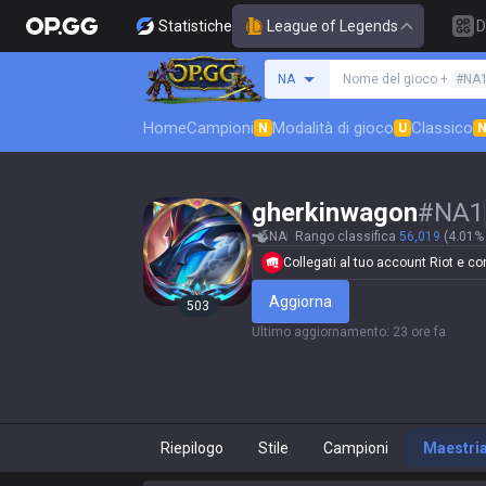
Statistiche
League of Legends
D
Cerca un evocatore
NA
Nome del gioco +
#NA
Home
Campioni
Modalità di gioco
Classico
N
U
gherkinwagon
#
NA1
NA
Rango classifica
56,019
(4.01% 
Collegati al tuo account Riot e conf
Aggiorna
503
Ultimo aggiornamento
:
23 ore fa
Riepilogo
Stile
Campioni
Maestri