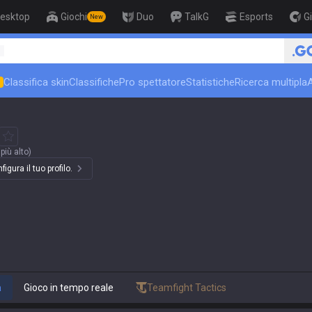
esktop
Giochi
Duo
TalkG
Esports
G
New
🏆 Rank Up in 3 Days! Chall
1
Classifica skin
Classifiche
Pro spettatore
Statistiche
Ricerca multipla
N
più alto)
igura il tuo profilo.
a
Gioco in tempo reale
Teamfight Tactics