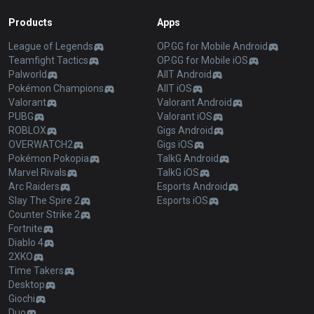
Products
Apps
League of Legends
OP.GG for Mobile Android
Teamfight Tactics
OP.GG for Mobile iOS
Palworld
AllT Android
Pokémon Champions
AllT iOS
Valorant
Valorant Android
PUBG
Valorant iOS
ROBLOX
Gigs Android
OVERWATCH2
Gigs iOS
Pokémon Pokopia
TalkG Android
Marvel Rivals
TalkG iOS
Arc Raiders
Esports Android
Slay The Spire 2
Esports iOS
Counter Strike 2
Fortnite
Diablo 4
2XKO
Time Takers
Desktop
Giochi
Duo