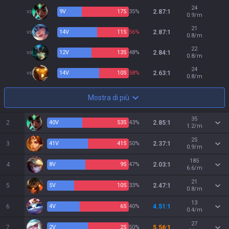
24
vs
9
V
17
S
35%
2.87:1
0.9/m
21
vs
14
V
11
S
56%
2.87:1
0.8/m
22
vs
12
V
13
S
48%
2.84:1
0.8/m
24
vs
14
V
10
S
58%
2.63:1
0.8/m
Mostra di più
35
2
40
V
53
S
43%
2.85:1
1.2/m
25
3
41
V
41
S
50%
2.37:1
0.9/m
185
4
8
V
9
S
47%
2.03:1
6.6/m
21
5
5
V
10
S
33%
2.47:1
0.8/m
13
6
4
V
6
S
40%
4.51:1
0.4/m
27
7
2
V
2
S
50%
5.56:1