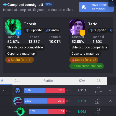
Campioni consigliati
BETA
Trova i miei
campioni
In base ai campioni più giocati, ai risultati e alle statistiche chiave di questo evocatore.
Thresh
Taric
Supporto
Centro
Supporto
G
Tasso di vittoria
Tasso di selezione
Tasso di ban
Tasso di vittoria
Tasso di selezione
52.67%
13.33%
10.01%
52.05%
1.60%
0
Stile di gioco compatibile
Stile di gioco compatibile
Copertura matchup
Copertura matchup
Scelta forte #1
Scelta forte #2
Bassa pressione ban
#
Campione
Partite
KDA
CS
30
-
358
V
331
S
52%
2.91:1
1.1/m
22
1
253
V
201
S
56%
3.11:1
0.8/m
24
vs
15
V
13
S
54%
3.04:1
0.8/m