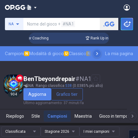
Cerca un evocatore
Nome del gioco +
#NA1
NA
 Days! Challenger Coaching
🏆 Rank Up in 3 Days! Challeng
Campioni
Modalità di gioco
Classico
Classifica skin
La mia pagina
Classifi
N
U
N
BenTbeyondrepair
#
NA1
NA
Rango classifica
538
(0.0385% più alto)
Aggiorna
Grafico tier
904
Ultimo aggiornamento
:
37 minuti fa
Riepilogo
Stile
Campioni
Maestria
Gioco in tempo real
Classificata
Stagione 2026
I miei campioni