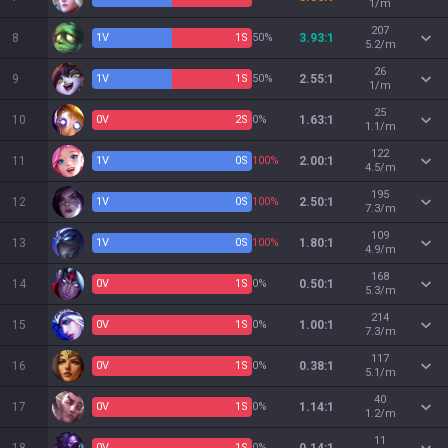
1/m
207
8
1
V
1
S
50%
3.93:1
5.2/m
26
9
1
V
1
S
50%
2.55:1
1/m
25
10
0
V
2
S
0%
1.63:1
1.1/m
122
11
1
V
0
S
100%
2.00:1
4.5/m
195
12
1
V
0
S
100%
2.50:1
7.3/m
109
13
1
V
0
S
100%
1.80:1
4.9/m
168
14
0
V
1
S
0%
0.50:1
5.3/m
214
15
0
V
1
S
0%
1.00:1
7.3/m
117
16
0
V
1
S
0%
0.38:1
5.1/m
40
17
0
V
1
S
0%
1.14:1
1.2/m
11
0
V
1
S
0%