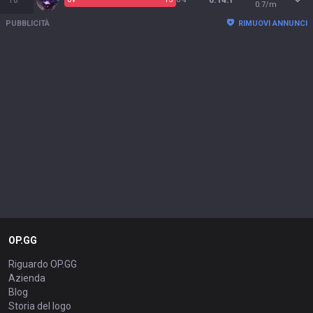
18
0.14:1
0.7/m
PUBBLICITÀ
RIMUOVI ANNUNCI
OP.GG
Riguardo OP.GG
Azienda
Blog
Storia del logo