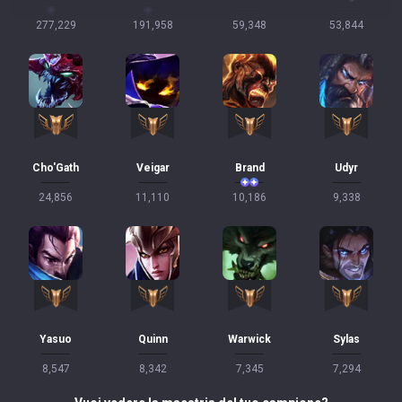
277,229
191,958
59,348
53,844
Cho'Gath
Veigar
Brand
Udyr
24,856
11,110
10,186
9,338
Yasuo
Quinn
Warwick
Sylas
8,547
8,342
7,345
7,294