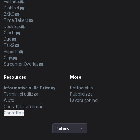
Fortnite
Diablo 4
2XKO
Time Takers
Desktop
Giochi
Duo
TalkG
Esports
Gigs
Streamer Overlay
Resources
More
Informativa sulla Privacy
Partnership
Termini di utilizzo
Pubblicizza
Aiuto
Lavora con noi
Contattaci via email
Contattaci
italiano