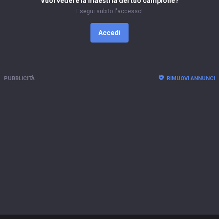
Vuoi vedere la maestria del tuo campione?
Esegui subito l'accesso!
Accedi
PUBBLICITÀ
RIMUOVI ANNUNCI