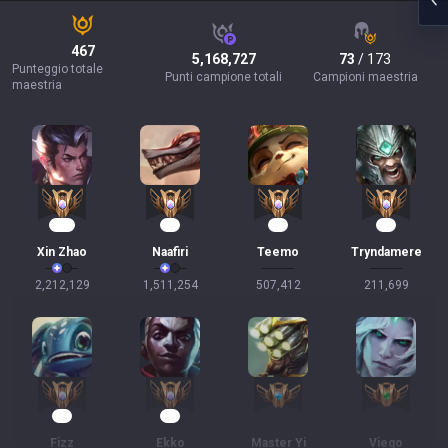
467
5,168,727
73
/ 173
Punteggio totale
Punti campione totali
Campioni maestria
maestria
174
90
44
19
Xin Zhao
Naafiri
Teemo
Tryndamere
2,212,129
1,511,254
507,412
211,699
17
17
Fizz
Ekko
Master Yi
Viego