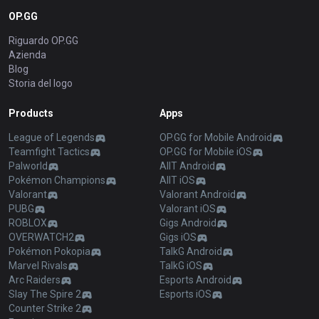
OP.GG
Riguardo OP.GG
Azienda
Blog
Storia del logo
Products
Apps
League of Legends
OP.GG for Mobile Android
Teamfight Tactics
OP.GG for Mobile iOS
Palworld
AllT Android
Pokémon Champions
AllT iOS
Valorant
Valorant Android
PUBG
Valorant iOS
ROBLOX
Gigs Android
OVERWATCH2
Gigs iOS
Pokémon Pokopia
TalkG Android
Marvel Rivals
TalkG iOS
Arc Raiders
Esports Android
Slay The Spire 2
Esports iOS
Counter Strike 2