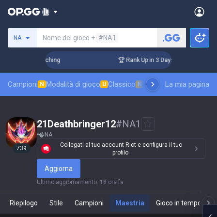
Cerca un evocatore
Nome del gioco +
#NA1
NA
 Challenger Coaching
🏆 Rank Up in 3 Days! Challenger Coa
Campioni
Modalità di gioco
Classico
Classifica skin
La mia pagina
Classifi
N
U
N
21Deathbringer12
#
NA1
NA
Collegati al tuo account Riot e configura il tuo
739
profilo.
Aggiorna
Ultimo aggiornamento
:
18 ore fa
Riepilogo
Stile
Campioni
Maestria
Gioco in tempo real