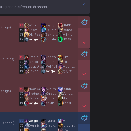
stagione e affrontati di recente.
#
1
Walid Georgey
skygge kriger
HARPOON
 Krugs
)
#
2
Thetawave
Belleto
Demonzz1
#
3
DN Rob
Schlafenszeit
M1mo
#
4
we go Loco
Zombielink
NO SCOPE
Show More Detail Games
#
1
Emdiel
Zedcore
Litz
Scuttles
)
#
2
lamygale4
serekiufo
pxl
#
3
Bout De Zeub
Pell134
Mountain Wolf
#
4
RevengyL
we go Loco
カリナ
Show More Detail Games
#
1
Nosaka
Autumn Leaf
Dunneboshond
 Krugs
)
#
2
Brotherkirt
xXrobaiiXx
Veils of deceit
#
3
Zankio
Toblet
NikonMannnn
#
4
we go Loco
Kevin L1
времето
Show More Detail Games
#
1
we go Loco
Ryuhax de Galar
MerlelZtGg
 Sentinel
)
#
2
Dennis
BlackDog
lproundtripper
#
3
Siipimies99
ShadowViprator
J W