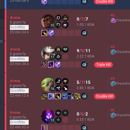
23 min 08 s
Double Kill
#5
Arena
0
/
7
/
7
(
Squadra
5 giorni fa
1.00:1 KDA
15
Sconfitta
25 min 34 s
CI
#4
Arena
9
/
9
/
11
(
Squadra
5 giorni fa
2.22:1 KDA
17
Sconfitta
23 min 34 s
Triple Kill
#4
Arena
5
/
7
/
15
(
Squadra
6 giorni fa
2.86:1 KDA
16
Sconfitta
22 min 12 s
Double Kill
#6
Arena
0
/
6
/
2
(
Squadra
6 giorni fa
0.33:1 KDA
12
Sconfitta
22 min 02 s