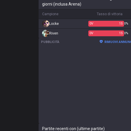
giorni (inclusa Arena)
Campione
Tasso di vittoria
Locke
0
V
1
S
0%
Riven
0
V
1
S
0%
PUBBLICITÀ
RIMUOVI ANNUN
Partite recenti con (ultime partite)