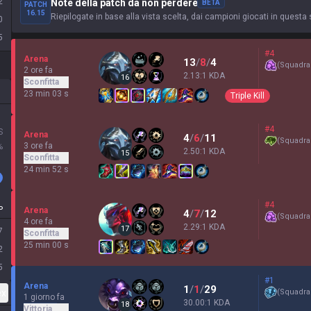
2
Note della patch da non perdere
BETA
PATCH
16.15
Riepilogate in base alla vista scelta, dai campioni giocati in questa 
0
5
#4
Arena
13
/
8
/
4
(
Squadra
2 ore fa
2.13:1 KDA
16
Sconfitta
23 min 03 s
Triple Kill
#4
S
Arena
4
/
6
/
11
(
Squadra 
3 ore fa
%
2.50:1 KDA
15
Sconfitta
24 min 52 s
#4
P
Arena
4
/
7
/
12
(
Squadra
4 ore fa
2.29:1 KDA
17
7
Sconfitta
25 min 00 s
2
5
#1
Arena
1
/
1
/
29
ex
(
Squadra
1 giorno fa
30.00:1 KDA
18
Vittoria