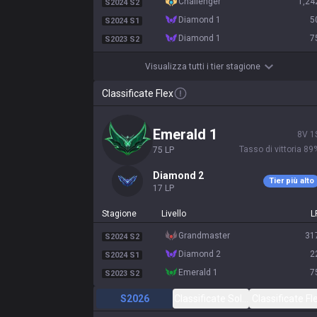
challenger
1,24
S2024 S2
diamond 1
5
S2024 S1
diamond 1
7
S2023 S2
Visualizza tutti i tier stagione
Classificate Flex
emerald 1
8
V
1
Tasso di vittoria
89
75
LP
diamond 2
Tier più alto
17
LP
Stagione
Livello
L
grandmaster
31
S2024 S2
diamond 2
2
S2024 S1
emerald 1
7
S2023 S2
S2026
Classificate Solo/Duo
Classificate Fl