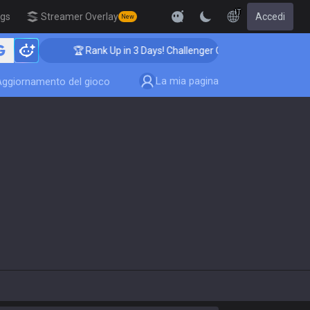
IT
igs
Streamer Overlay
Accedi
New
🏆 Rank Up in 3 Days! Challenger Coaching
La mia pagina
Aggiornamento del gioco