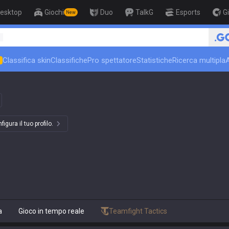
esktop
Giochi
Duo
TalkG
Esports
G
New
1
Classifica skin
Classifiche
Pro spettatore
Statistiche
Ricerca multipla
N
igura il tuo profilo.
a
Gioco in tempo reale
Teamfight Tactics