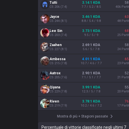
Tutti
3.14:1 KDA
58
CS
206
(
7.4
)
7.7 / 5.2 / 8.5
406
Parti
Jayce
3.46:1 KDA
63
CS
244
(
8.1
)
8.8 / 5.4 / 9.8
48
Parti
Lee Sin
3.73:1 KDA
68
CS
203
(
7.4
)
9.5 / 5 / 9
25
Parti
Zaahen
2.69:1 KDA
58
CS
227
(
8.1
)
5.6 / 5 / 7.8
24
Parti
Ambessa
4.01:1 KDA
65
CS
215
(
7.8
)
10.7 / 4.6 / 7.7
23
Parti
Aatrox
2.90:1 KDA
52
CS
205
(
7.6
)
7.1 / 5.1 / 7.7
21
Parti
Qiyana
3.99:1 KDA
55
CS
229
(
7.8
)
12.3 / 5 / 7.8
20
Parti
Riven
3.78:1 KDA
76
CS
219
(
7.9
)
10.2 / 4.6 / 7.2
17
Parti
Mostra di più
+
Stagioni passate
Percentuale di vittorie classificate negli ultimi 7