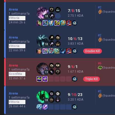
#2
Arena
7
/
8
/
15
(
Squadra
1 settimana fa
2.75:1 KDA
18
Vittoria
24 min 26 s
#2
Arena
10
/
6
/
13
(
Squadra
1 settimana fa
3.83:1 KDA
18
Vittoria
22 min 39 s
Double Kill
#6
Arena
9
/
6
/
1
(
Squadra 
1 settimana fa
1.67:1 KDA
13
Sconfitta
22 min 37 s
Triple Kill
#2
Arena
9
/
10
/
23
(
Squadra
1 settimana fa
3.20:1 KDA
18
Vittoria
26 min 44 s