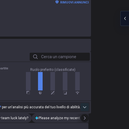
RIMUOVI ANNUNCI
Cerca un campione
artite
Ruolo preferito (classificate)
P
per un'analisi più accurata del tuo livello di abilità.
 team luck lately?
Please analyze my recent playstyle.