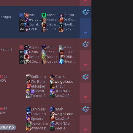
Show More Detail Games
#
1
z0h
Xandruher
SturminatorXP
 Krugs
)
#
2
we go Loco
Noelle Holiday
Dr Gyatt PhD
#
3
JonathanZablot
Clébardinho
NooBVeteran420xD
#
4
EZClappa
VuurHeerOzij
okok
Show More Detail Games
#
1
Azysm
Muru
MaraJade
 Raptor
)
#
2
Dakin
Sprumble
FullClearDeluxe
#
3
Smutstvätt
WoppeI
BOBR KRWA
#
4
GGez kanki
Icedex
Nose breaker
Show More Detail Games
42
:
58
Sniffemonster
Kubuś
40
%
We Ballin
we go Loco
eMonkeyz Run
Isildur
Slyv3r
UCHINAGA AERI
P
Forrest Gump
SoloQisFunny
Show More Detail Games
68
:
32
LaMoula1
Nøah
59
%
i have no
we go Loco
Spectral
SoloQisFunny
Nekomata
UCHINAGA AERI
ortunato
Awmditati
ZeePa