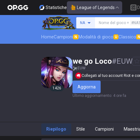
Statistiche
League of Legends
D
Cerca un evocatore
NA
Nome del gioco +
#NA
Home
Campioni
Modalità di gioco
Classico
N
U
we go Loco
#
EUW
EUW
Collegati al tuo account Riot e conf
Aggiorna
1426
Ultimo aggiornamento
:
4 ore fa
Riepilogo
Stile
Campioni
Maestri