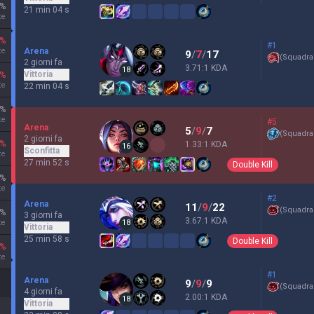
%
21 min 04 s
te
%
#1
te
Arena
9
/
7
/
17
(
Squadra
2 giorni fa
3.71:1 KDA
18
Vittoria
%
te
22 min 04 s
%
te
#5
Arena
5
/
9
/
7
(
Squadra
2 giorni fa
%
1.33:1 KDA
16
Sconfitta
te
27 min 52 s
Double Kill
%
te
#2
Arena
11
/
9
/
22
(
Squadra
%
3 giorni fa
3.67:1 KDA
te
18
Vittoria
25 min 58 s
Double Kill
%
te
#1
Arena
9
/
9
/
9
(
Squadra
4 giorni fa
2.00:1 KDA
18
Vittoria