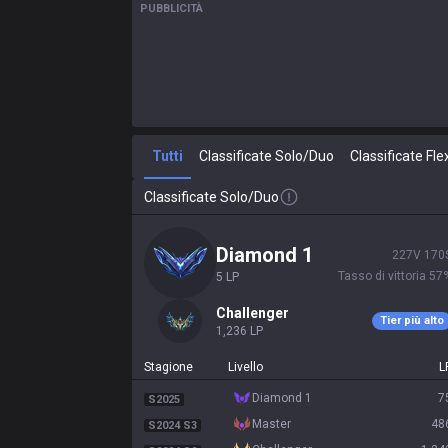
PUBBLICITÀ
Tutti
Classificate Solo/Duo
Classificate Fle
Classificate Solo/Duo
diamond 1
227
V
170
Tasso di vittoria
57
5
LP
challenger
Tier più alto
1,236
LP
Stagione
Livello
L
diamond 1
7
S2025
master
48
S2024 S3