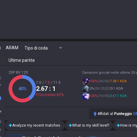
x
ARAM
Tipo di coda
Ultime partite
20P 8V 12S
Campioni giocati nelle ultime 20 p
S
100
%
(
2V/0S
)
7.38:1 KDA
7.0
/
7.0
/
11.5
%
2.67
: 1
40
%
0
%
(
0V/2S
)
2.29:1 KDA
P/Uccisioni
82
%
100
%
(
1V/0S
)
3.67:1 KDA
P
Affidati al
Punteggio
O
5
Analyze my recent matches.
What is my skill level?
How is my
6