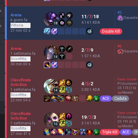
%
#2
Arena
11
/
7
/
18
(
Squadra
6 giorni fa
4.14:1 KDA
18
Vittoria
%
27 min 02 s
Double Kill
#6
Arena
2
/
7
/
9
(
Squadra
1 settimana fa
1.57:1 KDA
14
Sconfitta
30 min 00 s
Fase corsia
Classificata
4
/
3
/
2
P/Uccisioni
Solo/Duo
CS
173
(7.6)
1 settimana fa
2.00:1 KDA
14
master
Sconfitta
ACE
Caduta
22 min 54 s
Fase corsia
Classificata
19
/
7
/
3
P/Uccisioni
Solo/Duo
CS
191
(6.9)
1 settimana fa
3.14:1 KDA
16
master
Sconfitta
Triple Kill
ACE
Sf
27 min 47 s