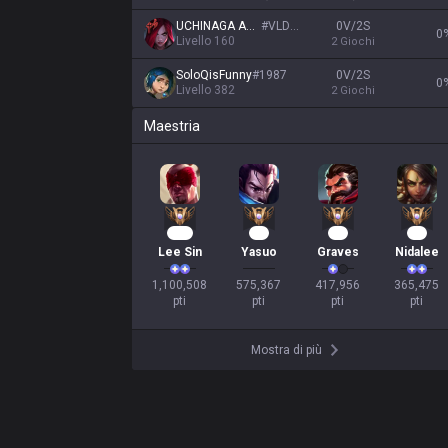
UCHINAGA AERI
#
VLDSN
0V/2S
0
Livello
160
2
Giochi
SoloQisFunny
#
1987
0V/2S
0
Livello
382
2
Giochi
Maestria
103
55
41
36
Lee Sin
Yasuo
Graves
Nidalee
1,100,508

575,367

417,956

365,475

pti
pti
pti
pti
Mostra di più