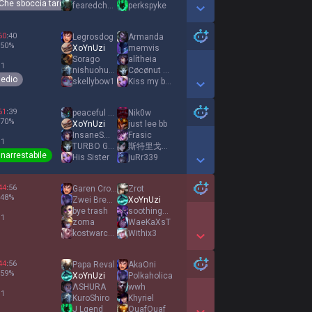
Che sboccia tardi
fearedchalice4
perkspyke
Show More Detail Games
60
:
40
Legrosdog
Armanda
50
%
XoYnUzi
memvis
Sorago
alítheia
 1
nishuohuaa
Cøcønut Dream
edio
skellybow1
Kiss my banana
Show More Detail Games
61
:
39
peaceful menace
Nik0w
70
%
XoYnUzi
just lee bb
InsaneSmoke
Frasic
 1
TURBO GORILLE
斯特里戈伊雨
Inarrestabile
His Sister
juRr339
Show More Detail Games
44
:
56
Garen Crownguard
Zrot
48
%
Zwei BresusKhan
XoYnUzi
bye trash
soothingsnow
 1
zoma
WaeKaXsT
kostwarchain
Withix3
Show More Detail Games
44
:
56
Papa Reval
AkaOni
59
%
XoYnUzi
Polkaholica
ΛSHURA
wwh
 1
KurοShirο
Khyriel
J Lgend
OuafOuaf