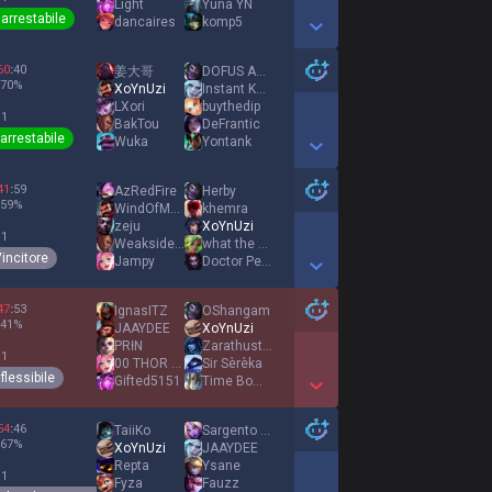
Light
Yuna YN
narrestabile
dancaires
komp5
Show More Detail Games
60
:
40
姜大哥
DOFUS ADDICT
70
%
XoYnUzi
Instant Keyblade
LXori
buythedip
 1
BakTou
DeFrantic
narrestabile
Wuka
Yontank
Show More Detail Games
41
:
59
AzRedFire
Herby
59
%
WindOfMountain
khemra
zeju
XoYnUzi
 1
WeaksideInvestor
what the sigma
incitore
Jampy
Doctor Penguin
Show More Detail Games
47
:
53
IgnasITZ
OShangam
41
%
JAAYDEE
XoYnUzi
PRłN
Zarathustra
 1
00 THOR 00
Sir Sèrèka
nflessibile
Gifted5151
Time Bomb Tonic
Show More Detail Games
54
:
46
TaiiKo
Sargento Form1ga
67
%
XoYnUzi
JAAYDEE
Repta
Ysane
 1
Fyza
Fauzz