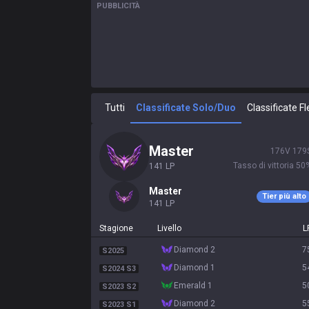
PUBBLICITÀ
Tutti
Classificate Solo/Duo
Classificate Fl
master
176
V
179
Tasso di vittoria
50
141
LP
master
Tier più alto
141
LP
Stagione
Livello
L
diamond 2
7
S2025
diamond 1
5
S2024 S3
emerald 1
5
S2023 S2
diamond 2
5
S2023 S1