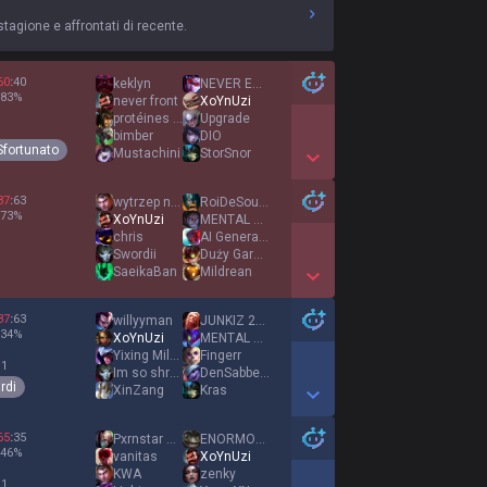
stagione e affrontati di recente.
60
:
40
keklyn
NEVER ENOUGH
83
%
never front
XoYnUzi
protéines abuser
Upgrade
bimber
DIO
Sfortunato
Mustachini
StorSnor
Show More Detail Games
37
:
63
wytrzep nogawke
RoiDeSoupex
73
%
XoYnUzi
MENTAL 懐かしい
chris
AI Generated
Swordii
Duży Garnek
SaeikaBan
Mildrean
Show More Detail Games
37
:
63
willyyman
JUNKIZ 200
34
%
XoYnUzi
MENTAL 懐かしい
Yixing Milos
Fingerr
 1
Im so shred
DenSabbelHalter
rdi
XinZang
Kras
Show More Detail Games
65
:
35
Pxrnstar Koudys
ENORMOUS NORMAN
46
%
vanitas
XoYnUzi
KWA
zenky
 1