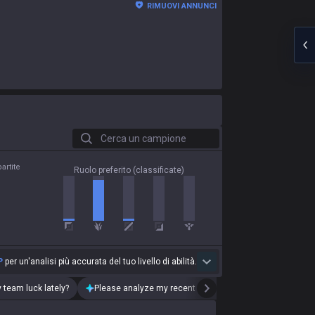
RIMUOVI ANNUNCI
Cerca un campione
artite
Ruolo preferito (classificate)
P
per un'analisi più accurata del tuo livello di abilità.
 team luck lately?
Please analyze my recent playstyle.