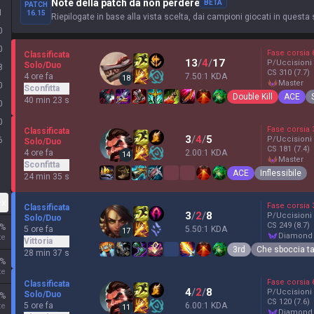
Note della patch da non perdere
BETA
PATCH
1
16.15
Riepilogate in base alla vista scelta, dai campioni giocati in questa 
0
0
Fase corsia
Classificata
13
/
4
/
17
P/Uccisioni
Solo/Duo
8
CS
310
(7.7)
4 ore fa
7.50:1 KDA
18
master
0
Sconfitta
Double Kill
ACE
40 min 23 s
0
0
Fase corsia
Classificata
3
/
4
/
5
P/Uccisioni
6
Solo/Duo
CS
181
(7.4)
4 ore fa
2.00:1 KDA
14
master
Sconfitta
ACE
Inflessibile
24 min 35 s
ex
Fase corsia
Classificata
3
/
2
/
8
P/Uccisioni
Solo/Duo
CS
249
(8.7)
%
5 ore fa
5.50:1 KDA
17
diamond
te
Vittoria
3rd
Che sboccia ta
28 min 37 s
%
te
Fase corsia
Classificata
4
/
2
/
8
P/Uccisioni
Solo/Duo
%
CS
120
(7.6)
5 ore fa
6.00:1 KDA
te
11
diamond