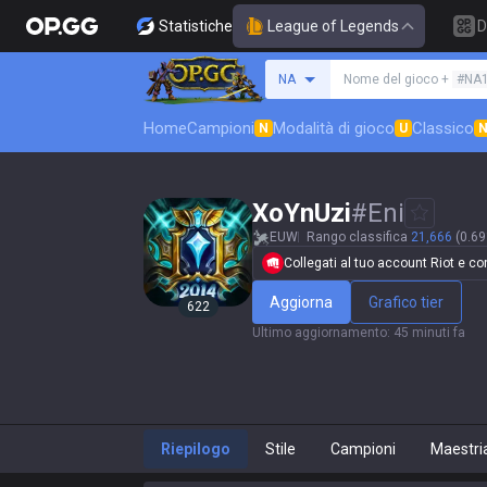
Statistiche
League of Legends
D
Cerca un evocatore
NA
Nome del gioco +
#NA
Home
Campioni
Modalità di gioco
Classico
N
U
XoYnUzi
#
Eni
EUW
Rango classifica
21,666
(0.69
Collegati al tuo account Riot e conf
Aggiorna
Grafico tier
622
Ultimo aggiornamento
:
45 minuti fa
Riepilogo
Stile
Campioni
Maestri