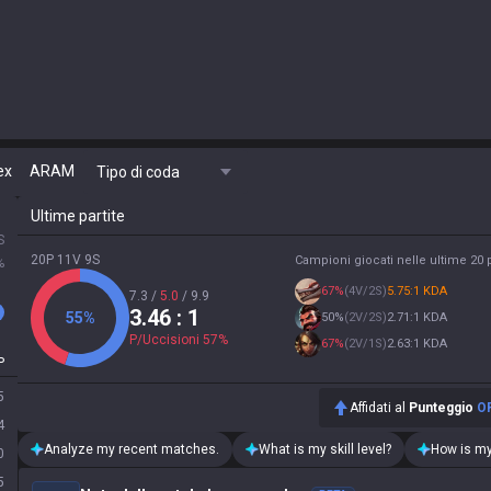
ex
ARAM
Tipo di coda
Ultime partite
S
20P 11V 9S
Campioni giocati nelle ultime 20 p
%
67
%
(
4V/2S
)
5.75:1 KDA
7.3
/
5.0
/
9.9
3.46
: 1
55
%
50
%
(
2V/2S
)
2.71:1 KDA
P/Uccisioni
57
%
67
%
(
2V/1S
)
2.63:1 KDA
P
5
Affidati al
Punteggio
O
4
Analyze my recent matches.
What is my skill level?
How is my
0
5