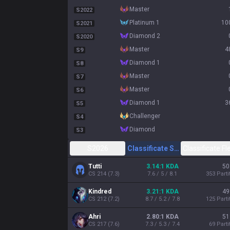
master
S2022
platinum 1
10
S2021
diamond 2
S2020
master
4
S9
diamond 1
S8
master
S7
master
S6
diamond 1
3
S5
challenger
S4
diamond
S3
S2026
Classificate Solo/Duo
Classificate Fl
Tutti
3.14:1 KDA
50
CS
214
(
7.3
)
7.6 / 5 / 8.1
353
Parti
Kindred
3.21:1 KDA
49
CS
212
(
7.2
)
8.7 / 5.2 / 7.8
125
Parti
Ahri
2.80:1 KDA
51
CS
217
(
7.6
)
7.3 / 5.3 / 7.4
69
Parti