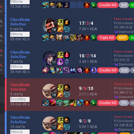
Vittoria
Double Kill
3rd
I
15 min 44 s
%
te
Fase corsia
Classificata
%
17
/
3
/
4
P/Uccisioni
Solo/Duo
te
CS
330
(9.2)
6 ore fa
7.00:1 KDA
18
diamond
Vittoria
%
Triple Kill
MVP
I
35 min 42 s
te
%
Fase corsia
Classificata
te
10
/
7
/
14
P/Uccisioni
Solo/Duo
CS
214
(7)
7 ore fa
3.43:1 KDA
17
diamond
%
Vittoria
te
Double Kill
2nd
V
30 min 40 s
Fase corsia
Classificata
9
/
9
/
10
P/Uccisioni
Solo/Duo
CS
284
(7.1)
9 ore fa
2.11:1 KDA
18
diamond
Sconfitta
Double Kill
7th
I
39 min 49 s
Fase corsia
Classificata
9
/
2
/
9
P/Uccisioni
Solo/Duo
CS
228
(8.2)
10 ore fa
9.00:1 KDA
17
diamond
Vittoria