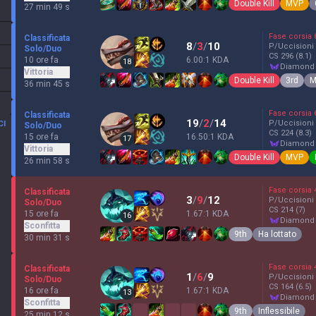
Double Kill
MVP
27 min 49 s
Fase corsia
Classificata
8
/
3
/
10
P/Uccisioni
Solo/Duo
CS
296
(8.1)
10 ore fa
6.00:1 KDA
18
diamond
Vittoria
Double Kill
3rd
M
36 min 45 s
Fase corsia
Classificata
19
/
2
/
14
P/Uccisioni
CI
Solo/Duo
CS
224
(8.3)
15 ore fa
16.50:1 KDA
17
diamond
Vittoria
Double Kill
MVP
26 min 58 s
Fase corsia
Classificata
3
/
9
/
12
P/Uccisioni
Solo/Duo
CS
214
(7)
15 ore fa
1.67:1 KDA
16
diamond
Sconfitta
9th
Ha lottato
30 min 31 s
Fase corsia
Classificata
1
/
6
/
9
P/Uccisioni
Solo/Duo
CS
164
(6.5)
16 ore fa
1.67:1 KDA
13
diamond
Sconfitta
9th
Inflessibile
25 min 12 s