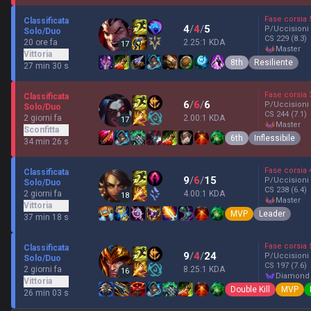
Fase corsia
Classificata
4
/
4
/
5
P/Uccisioni
Solo/Duo
CS
229
(8.3)
20 ore fa
2.25:1 KDA
17
master
Vittoria
8th
Resiliente
27 min 30 s
Fase corsia
Classificata
6
/
6
/
6
P/Uccisioni
Solo/Duo
CS
244
(7.1)
2 giorni fa
2.00:1 KDA
17
master
Sconfitta
6th
Inflessibile
34 min 26 s
Fase corsia
Classificata
9
/
6
/
15
P/Uccisioni
Solo/Duo
CS
238
(6.4)
2 giorni fa
4.00:1 KDA
18
master
Vittoria
MVP
Leader
37 min 18 s
Fase corsia
Classificata
9
/
4
/
24
P/Uccisioni
Solo/Duo
CS
197
(7.6)
2 giorni fa
8.25:1 KDA
16
diamond
Vittoria
Double Kill
MVP
26 min 03 s