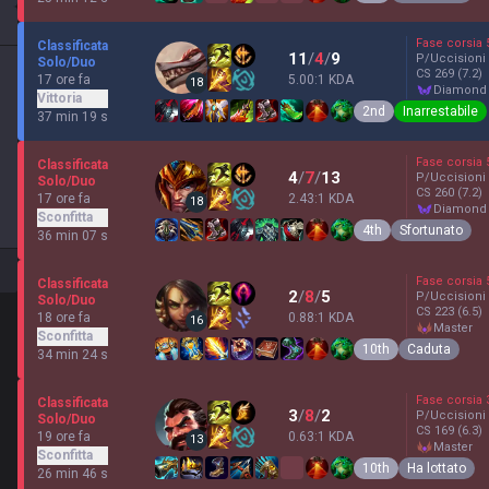
Fase corsia
Classificata
11
/
4
/
9
P/Uccisioni
Solo/Duo
CS
269
(7.2)
17 ore fa
5.00:1 KDA
18
diamond
Vittoria
2nd
Inarrestabile
37 min 19 s
Fase corsia
Classificata
4
/
7
/
13
P/Uccisioni
Solo/Duo
CS
260
(7.2)
17 ore fa
2.43:1 KDA
18
diamond
Sconfitta
4th
Sfortunato
36 min 07 s
Fase corsia
Classificata
2
/
8
/
5
P/Uccisioni
Solo/Duo
CS
223
(6.5)
18 ore fa
0.88:1 KDA
16
master
Sconfitta
10th
Caduta
34 min 24 s
Fase corsia
Classificata
3
/
8
/
2
P/Uccisioni
Solo/Duo
CS
169
(6.3)
19 ore fa
0.63:1 KDA
13
master
Sconfitta
10th
Ha lottato
26 min 46 s