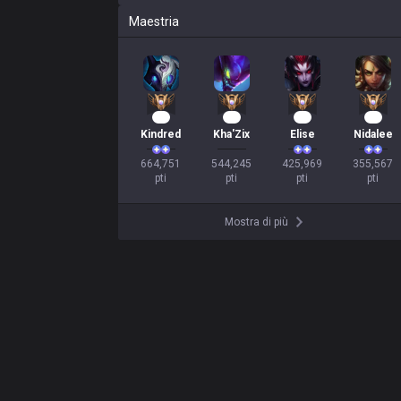
Maestria
63
51
41
35
Kindred
Kha'Zix
Elise
Nidalee
664,751

544,245

425,969

355,567

pti
pti
pti
pti
Mostra di più