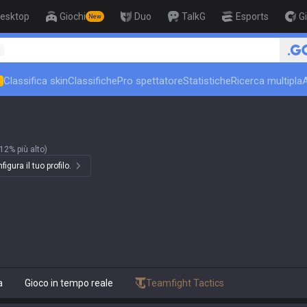
esktop
Giochi
Duo
TalkG
Esports
G
New
1
Classifica skin
Classifiche
Pro spettatore
Statistiche
Ricerca multipla
N
12% più alto)
igura il tuo profilo.
a
Gioco in tempo reale
Teamfight Tactics