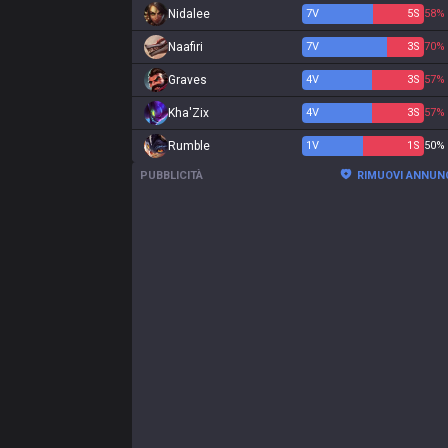
Nidalee
7
V
5
S
58%
Naafiri
7
V
3
S
70%
Graves
4
V
3
S
57%
Kha'Zix
4
V
3
S
57%
Rumble
1
V
1
S
50%
PUBBLICITÀ
RIMUOVI ANNUN