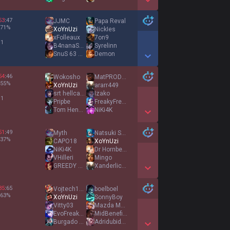
Show More Detail Games
53
:
47
JJMC
Papa Reval
71
%
XoYnUzi
NickIes
xFolleaux
7on9
 1
B4nanaSplit
Syrelinn
SnuS 63 AMG
Demon
Show More Detail Games
54
:
46
Wokosho
MatPROD24
55
%
XoYnUzi
ararr449
srt hellcat 62
Izako
 1
Pripbe
FreakyFreddy
Tom Hengst
NiKi4K
Show More Detail Games
51
:
49
Myth
Natsuki Subaru
37
%
CAPO18
XoYnUzi
NiKi4K
Dr Hornberg
VHilleri
Mingo
GREEDY VIVIEN
Xanderlicious
Show More Detail Games
35
:
65
Vojtech12026
boelboel
63
%
XoYnUzi
SonnyBoy
Vitty03
Mazda Mx5 NBFL
EvoFreakBot
MidBenefits
Burgado Enlotado
Adridubidan