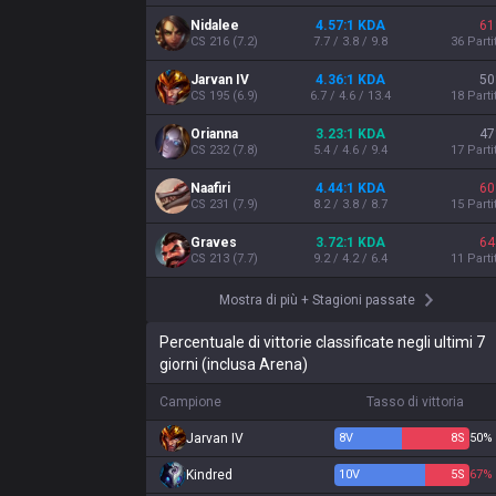
Nidalee
4.57:1 KDA
61
CS
216
(
7.2
)
7.7 / 3.8 / 9.8
36
Parti
Jarvan IV
4.36:1 KDA
50
CS
195
(
6.9
)
6.7 / 4.6 / 13.4
18
Parti
Orianna
3.23:1 KDA
47
CS
232
(
7.8
)
5.4 / 4.6 / 9.4
17
Parti
Naafiri
4.44:1 KDA
60
CS
231
(
7.9
)
8.2 / 3.8 / 8.7
15
Parti
Graves
3.72:1 KDA
64
CS
213
(
7.7
)
9.2 / 4.2 / 6.4
11
Parti
Mostra di più
+
Stagioni passate
Percentuale di vittorie classificate negli ultimi 7
giorni (inclusa Arena)
Campione
Tasso di vittoria
Jarvan IV
8
V
8
S
50%
Kindred
10
V
5
S
67%