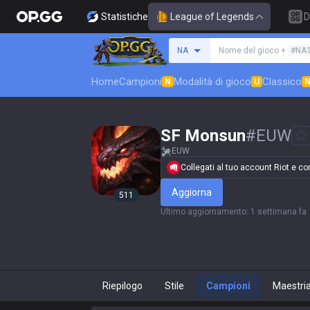
Statistiche
League of Legends
D
Cerca un evocatore
NA
Nome del gioco +
#NA
Home
Campioni
Modalità di gioco
Classico
N
U
SF Monsun
#
EUW
EUW
Collegati al tuo account Riot e conf
Aggiorna
511
Ultimo aggiornamento
:
1 settimana fa
Riepilogo
Stile
Campioni
Maestri