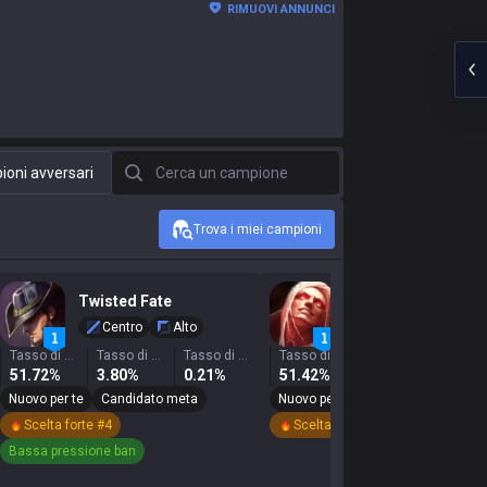
RIMUOVI ANNUNCI
Cerca un campione
oni avversari
Trova i miei campioni
Twisted Fate
Vladimir
Centro
Alto
Centro
Suppor
Tasso di vittoria
Tasso di selezione
Tasso di ban
Tasso di vittoria
Tasso di selezione
51.72%
3.80%
0.21%
51.42%
4.21%
7.1
Nuovo per te
Candidato meta
Nuovo per te
Candidato meta
Scelta forte #4
Scelta forte #9
Bassa pressione ban