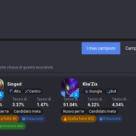
I miei campioni
Campi
stiche chiave di questo evocatore.
Singed
Kha'Zix
Alto
Centro
Giungla
Bot
Tasso di vittoria
Tasso di selezione
Tasso di ban
Tasso di vittoria
Tasso di selezione
Tasso di ban
9%
3.37%
1.47%
51.04%
6.22%
4.34%
per te
Candidato meta
Nuovo per te
Candidato meta
ta forte #5
Rotazione
Scelta forte #32
Rotazione
pressione ban