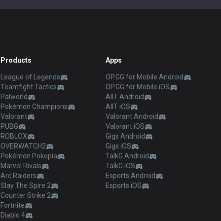
Products
Apps
League of Legends
OP.GG for Mobile Android
Teamfight Tactics
OP.GG for Mobile iOS
Palworld
AllT Android
Pokémon Champions
AllT iOS
Valorant
Valorant Android
PUBG
Valorant iOS
ROBLOX
Gigs Android
OVERWATCH2
Gigs iOS
Pokémon Pokopia
TalkG Android
Marvel Rivals
TalkG iOS
Arc Raiders
Esports Android
Slay The Spire 2
Esports iOS
Counter Strike 2
Fortnite
Diablo 4