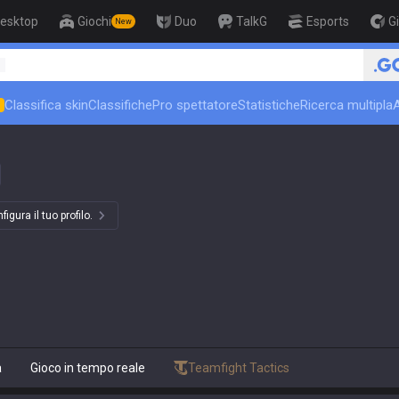
esktop
Giochi
Duo
TalkG
Esports
G
New
🏆 Rank Up in 3 Days! Chall
1
Classifica skin
Classifiche
Pro spettatore
Statistiche
Ricerca multipla
N
igura il tuo profilo.
a
Gioco in tempo reale
Teamfight Tactics