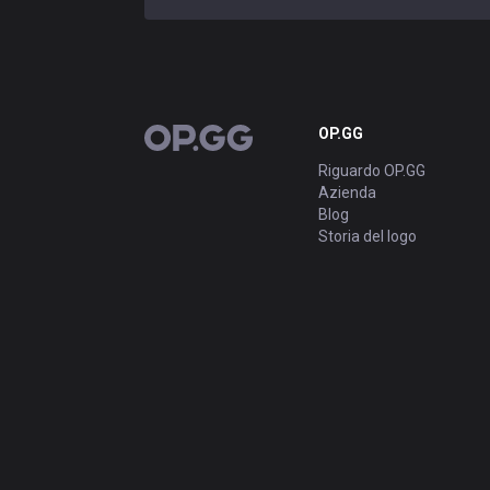
OP.GG
OP.GG
Riguardo OP.GG
Azienda
Blog
Storia del logo