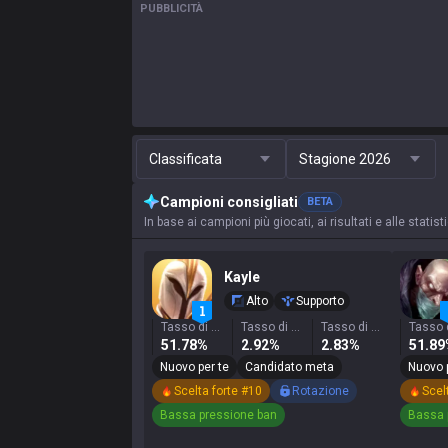
PUBBLICITÀ
Classificata
Stagione 2026
Campioni consigliati
BETA
In base ai campioni più giocati, ai risultati e alle stati
Kayle
Alto
Supporto
Tasso di vittoria
Tasso di selezione
Tasso di ban
51.78%
2.92%
2.83%
51.8
Nuovo per te
Candidato meta
Nuovo 
Scelta forte #10
Rotazione
Scel
Bassa pressione ban
Bassa 