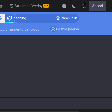
IT
igs
Streamer Overlay
Accedi
New
enger Coaching
🏆 Rank Up in 3 Days! Challenger Coac
La mia pagina
Aggiornamento del gioco