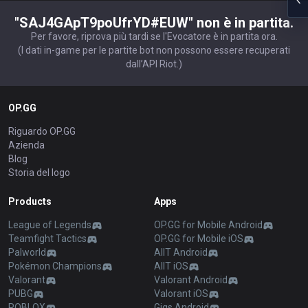
"SAJ4GApT9poUfrYD#EUW" non è in partita.
Per favore, riprova più tardi se l'Evocatore è in partita ora.
(I dati in-game per le partite bot non possono essere recuperati
dall’API Riot.)
OP.GG
Riguardo OP.GG
Azienda
Blog
Storia del logo
Products
Apps
League of Legends
OP.GG for Mobile Android
Teamfight Tactics
OP.GG for Mobile iOS
Palworld
AllT Android
Pokémon Champions
AllT iOS
Valorant
Valorant Android
PUBG
Valorant iOS
ROBLOX
Gigs Android