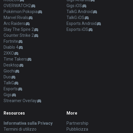
OVERWATCH2
Gigs iOS
Pokémon Pokopia
TalkG Android
Marvel Rivals
TalkG iOS
Arc Raiders
Esports Android
Slay The Spire 2
Esports iOS
Counter Strike 2
Fortnite
Diablo 4
2XKO
Time Takers
Desktop
Giochi
Duo
TalkG
Esports
Gigs
Streamer Overlay
Resources
More
Informativa sulla Privacy
Partnership
Termini di utilizzo
Pubblicizza