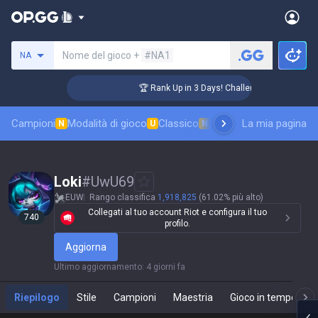
Cerca un evocatore
Nome del gioco +
#NA1
NA
r Coaching
🏆 Rank Up in 3 Days! Challenger Coaching
Campioni
Modalità di gioco
Classico
Classifica skin
La mia pagina
Classifi
N
U
N
Loki
#
UwU69
EUW
Rango classifica
1,918,825
(61.02% più alto)
Collegati al tuo account Riot e configura il tuo
740
profilo.
Aggiorna
Ultimo aggiornamento
:
4 giorni fa
Riepilogo
Stile
Campioni
Maestria
Gioco in tempo real