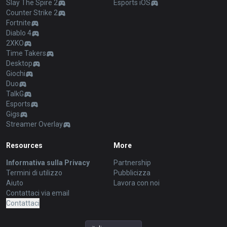
Slay The Spire 2
Esports iOS
Counter Strike 2
Fortnite
Diablo 4
2XKO
Time Takers
Desktop
Giochi
Duo
TalkG
Esports
Gigs
Streamer Overlay
Resources
More
Informativa sulla Privacy
Partnership
Termini di utilizzo
Pubblicizza
Aiuto
Lavora con noi
Contattaci via email
Contattaci