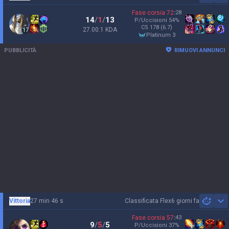
Fase corsia
72
:
28
14
/
1
/
13
P/Uccisioni
54
%
CS
178
(6.7)
27.00:1 KDA
17
platinum 3
PUBBLICITÀ
RIMUOVI ANNUNCI
Vittoria
27 min 46 s
Classificata Flex
6 giorni fa
Sh
Fase corsia
57
:
43
9
/
5
/
5
P/Uccisioni
37
%