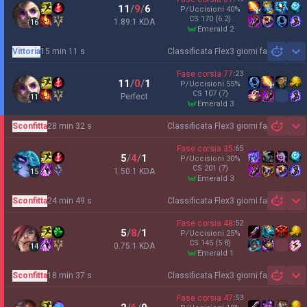
11
/
9
/
6
P/Uccisioni
40
%
CS
170
(6.2)
1.89:1 KDA
16
emerald 2
Vittoria
15 min 11 s
Classificata Flex
3 giorni fa
Sh
Fase corsia
77
:
23
11
/
0
/
1
P/Uccisioni
55
%
CS
107
(7)
Perfect
11
emerald 3
Sconfitta
28 min 32 s
Classificata Flex
3 giorni fa
Sh
Fase corsia
35
:
65
5
/
4
/
1
P/Uccisioni
30
%
CS
201
(7)
1.50:1 KDA
15
emerald 3
Sconfitta
24 min 49 s
Classificata Flex
3 giorni fa
Sh
Fase corsia
48
:
52
5
/
8
/
1
P/Uccisioni
25
%
CS
145
(5.8)
0.75:1 KDA
14
emerald 1
Sconfitta
18 min 37 s
Classificata Flex
3 giorni fa
Sh
Fase corsia
47
:
53