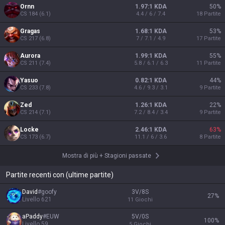
Ornn
1.97:1 KDA
50
%
CS
184
(
6.1
)
4.4 / 6 / 7.4
18
Partite
Gragas
1.68:1 KDA
53
%
CS
217
(
6.8
)
7 / 7.1 / 4.9
17
Partite
Aurora
1.99:1 KDA
55
%
CS
211
(
7.4
)
5.8 / 6.1 / 6.3
11
Partite
Yasuo
0.82:1 KDA
44
%
CS
233
(
7.8
)
4.6 / 9.3 / 3.1
9
Partite
Zed
1.26:1 KDA
22
%
CS
214
(
7.1
)
7.2 / 8.4 / 3.4
9
Partite
Locke
2.46:1 KDA
63
%
CS
173
(
6.7
)
11.1 / 6 / 3.6
8
Partite
Mostra di più
+
Stagioni passate
Partite recenti con (ultime partite)
David
#
goofy
3V/8S
27
%
Livello
621
11
Giochi
aPaddy
#
EUW
5V/0S
100
%
Livello
59
5
Giochi