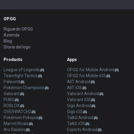
OP.GG
Riguardo OP.GG
Azienda
Blog
Storia del logo
Products
Apps
League of Legends
OP.GG for Mobile Android
Teamfight Tactics
OP.GG for Mobile iOS
Palworld
AllT Android
Pokémon Champions
AllT iOS
Valorant
Valorant Android
PUBG
Valorant iOS
ROBLOX
Gigs Android
OVERWATCH2
Gigs iOS
Pokémon Pokopia
TalkG Android
Marvel Rivals
TalkG iOS
Arc Raiders
Esports Android