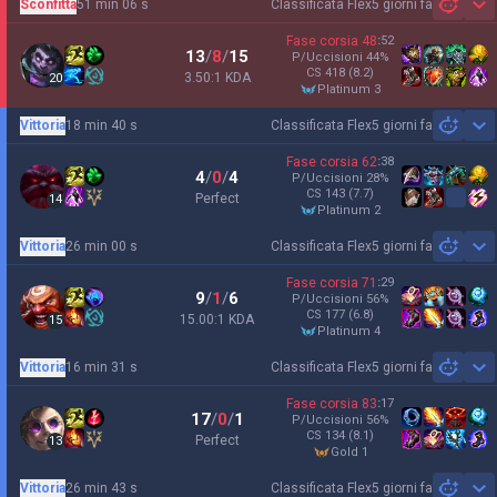
Sconfitta
51 min 06 s
Classificata Flex
5 giorni fa
Sh
Fase corsia
48
:
52
13
/
8
/
15
P/Uccisioni
44
%
CS
418
(8.2)
3.50:1 KDA
20
platinum 3
Vittoria
18 min 40 s
Classificata Flex
5 giorni fa
Sh
Fase corsia
62
:
38
4
/
0
/
4
P/Uccisioni
28
%
CS
143
(7.7)
Perfect
14
platinum 2
Vittoria
26 min 00 s
Classificata Flex
5 giorni fa
Sh
Fase corsia
71
:
29
9
/
1
/
6
P/Uccisioni
56
%
CS
177
(6.8)
15.00:1 KDA
15
platinum 4
Vittoria
16 min 31 s
Classificata Flex
5 giorni fa
Sh
Fase corsia
83
:
17
17
/
0
/
1
P/Uccisioni
56
%
CS
134
(8.1)
Perfect
13
gold 1
Vittoria
26 min 43 s
Classificata Flex
5 giorni fa
Sh