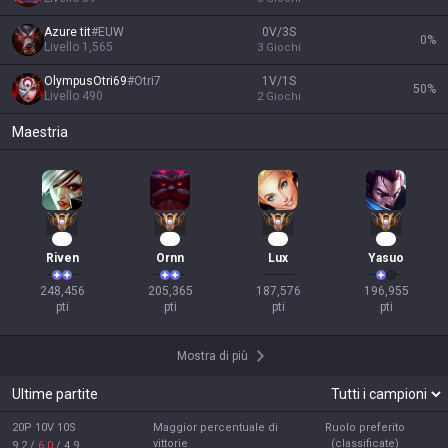
Azure tit
#
EUW
0V/3S
0
%
Livello
1,565
3
Giochi
OlympusOtri69
#
Otri7
1V/1S
50
%
Livello
490
2
Giochi
Maestria
25
21
19
18
Riven
Ornn
Lux
Yasuo
248,456

205,365

187,576

196,955

pti
pti
pti
pti
Mostra di più
Ultime partite
20P 10V 10S
Maggior percentuale di
Ruolo preferito
vittorie
(classificate)
9.2
/
6.0
/
4.9