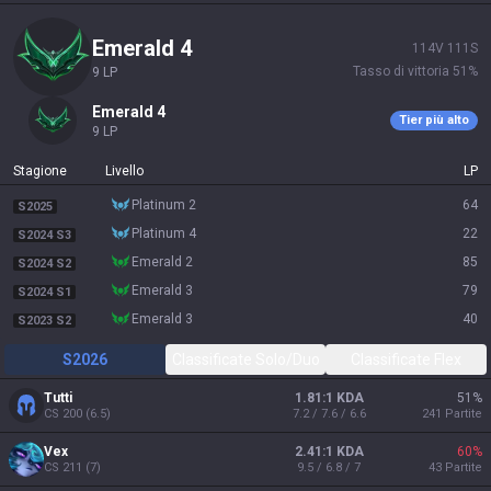
emerald 4
114
V
111
S
Tasso di vittoria
51
%
9
LP
emerald 4
Tier più alto
9
LP
Stagione
Livello
LP
platinum 2
64
S2025
platinum 4
22
S2024 S3
emerald 2
85
S2024 S2
emerald 3
79
S2024 S1
emerald 3
40
S2023 S2
S2026
Classificate Solo/Duo
Classificate Flex
Tutti
1.81:1 KDA
51
%
CS
200
(
6.5
)
7.2 / 7.6 / 6.6
241
Partite
Vex
2.41:1 KDA
60
%
CS
211
(
7
)
9.5 / 6.8 / 7
43
Partite