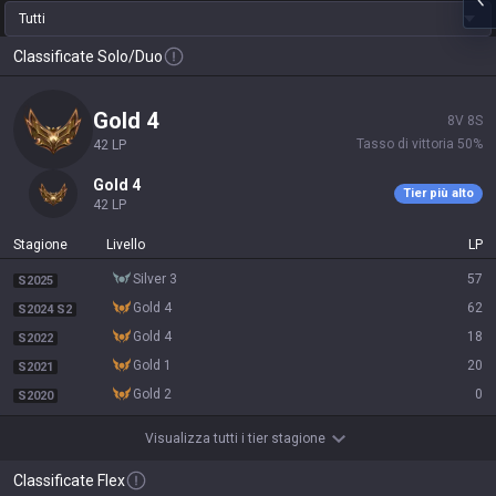
Tutti
Classificate Solo/Duo
gold 4
8
V
8
S
Tasso di vittoria
50
%
42
LP
gold 4
Tier più alto
42
LP
Stagione
Livello
LP
silver 3
57
S2025
gold 4
62
S2024 S2
gold 4
18
S2022
gold 1
20
S2021
gold 2
0
S2020
Visualizza tutti i tier stagione
Classificate Flex