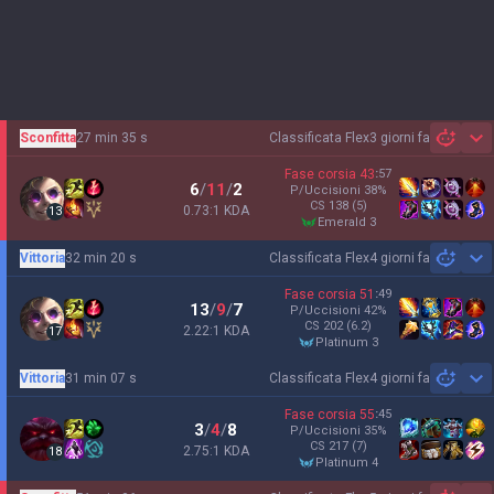
Sconfitta
27 min 35 s
Classificata Flex
3 giorni fa
Sh
Fase corsia
43
:
57
6
/
11
/
2
P/Uccisioni
38
%
CS
138
(5)
0.73:1 KDA
13
emerald 3
Vittoria
32 min 20 s
Classificata Flex
4 giorni fa
Sh
Fase corsia
51
:
49
13
/
9
/
7
P/Uccisioni
42
%
CS
202
(6.2)
2.22:1 KDA
17
platinum 3
Vittoria
31 min 07 s
Classificata Flex
4 giorni fa
Sh
Fase corsia
55
:
45
3
/
4
/
8
P/Uccisioni
35
%
CS
217
(7)
2.75:1 KDA
18
platinum 4