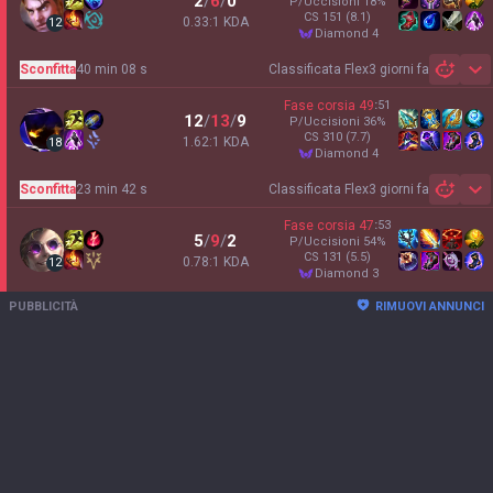
2
/
6
/
0
P/Uccisioni
18
%
CS
151
(8.1)
0.33:1 KDA
12
diamond 4
Sconfitta
40 min 08 s
Classificata Flex
3 giorni fa
Sh
Fase corsia
49
:
51
12
/
13
/
9
P/Uccisioni
36
%
CS
310
(7.7)
1.62:1 KDA
18
diamond 4
Sconfitta
23 min 42 s
Classificata Flex
3 giorni fa
Sh
Fase corsia
47
:
53
5
/
9
/
2
P/Uccisioni
54
%
CS
131
(5.5)
0.78:1 KDA
12
diamond 3
PUBBLICITÀ
RIMUOVI ANNUNCI