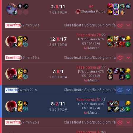
2
/
8
/
11
#4
(
Squadra Poros
)
1.63:1 KDA
15
Sconfitta
29 min 09 s
Classificata Solo/Duo
4 giorni fa
Sh
Fase corsia
78
:
22
12
/
8
/
17
P/Uccisioni
67
%
CS
164
(5.6)
3.63:1 KDA
16
master
Sconfitta
19 min 16 s
Classificata Solo/Duo
5 giorni fa
Sh
Fase corsia
28
:
72
7
/
8
/
1
P/Uccisioni
47
%
CS
120
(6.2)
1.00:1 KDA
11
master
Vittoria
24 min 21 s
Classificata Solo/Duo
5 giorni fa
Sh
Fase corsia
51
:
49
8
/
2
/
11
P/Uccisioni
49
%
CS
181
(7.4)
9.50:1 KDA
15
master
Sconfitta
37 min 26 s
Classificata Solo/Duo
6 giorni fa
Sh
Fase corsia
37
:
63