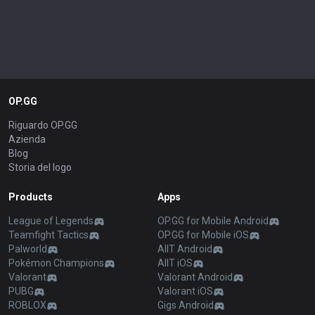
OP.GG
Riguardo OP.GG
Azienda
Blog
Storia del logo
Products
Apps
League of Legends
OP.GG for Mobile Android
Teamfight Tactics
OP.GG for Mobile iOS
Palworld
AllT Android
Pokémon Champions
AllT iOS
Valorant
Valorant Android
PUBG
Valorant iOS
ROBLOX
Gigs Android