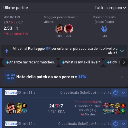
Ultime partite
20P 8V 12S
Maggior percentuale di
Ruolo preferito
vittorie
(classificate)
9.9
/
6.5
/
6.7
2.53
: 1
P/Uccisioni
51
%
50
%
25
%
94
%
Affidati al
Punteggio
OP
per un'analisi più accurata del tuo livello di
abilità.
Analyze my recent matches.
What is my skill level?
How is my t
PATCH
Note della patch da non perdere
BETA
16.15
Vittoria
30 min 11 s
Classificata Solo/Duo
8 minuti fa
Sh
Fase corsia
54
:
46
24
/
7
/
7
P/Uccisioni
76
%
CS
279
(9.2)
4.43:1 KDA
18
master
Vittoria
25 min 19 s
Classificata Solo/Duo
43 minuti fa
Sh