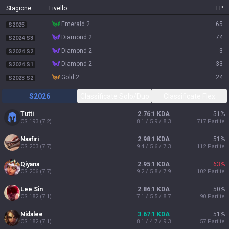
Stagione
Livello
LP
emerald 2
65
S2025
diamond 2
74
S2024 S3
diamond 2
3
S2024 S2
diamond 2
33
S2024 S1
gold 2
24
S2023 S2
S2026
Classificate Solo/Duo
Classificate Flex
Tutti
2.76:1 KDA
51
%
CS
193
(
7.2
)
8.1 / 5.9 / 8.3
717
Partite
Naafiri
2.98:1 KDA
51
%
CS
203
(
7.7
)
9.4 / 5.6 / 7.3
112
Partite
Qiyana
2.95:1 KDA
63
%
CS
206
(
7.7
)
9.2 / 5.8 / 7.9
102
Partite
Lee Sin
2.86:1 KDA
50
%
CS
182
(
7.1
)
7.1 / 5.5 / 8.7
90
Partite
Nidalee
3.67:1 KDA
51
%
CS
182
(
7.1
)
8.1 / 4.7 / 9.3
57
Partite