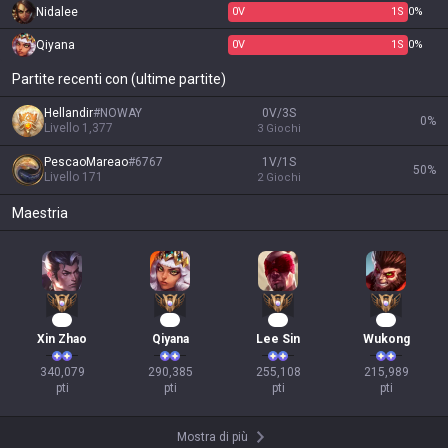
Nidalee
0
V
1
S
0%
Qiyana
0
V
1
S
0%
Partite recenti con (ultime partite)
Hellandir
#
NOWAY
0V/3S
0
%
Livello
1,377
3
Giochi
PescaoMareao
#
6767
1V/1S
50
%
Livello
171
2
Giochi
Maestria
34
29
26
22
Xin Zhao
Qiyana
Lee Sin
Wukong
340,079

290,385

255,108

215,989

pti
pti
pti
pti
Mostra di più