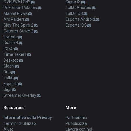
OVERWATCH2
Gigs iOS
Pokémon Pokopia
TalkG Android
Marvel Rivals
TalkG iOS
Arc Raiders
Esports Android
Slay The Spire 2
Esports iOS
Counter Strike 2
Fortnite
Diablo 4
2XKO
Time Takers
Desktop
Giochi
Duo
TalkG
Esports
Gigs
Streamer Overlay
Resources
More
Informativa sulla Privacy
Partnership
Termini di utilizzo
Pubblicizza
Aiuto
Lavora con noi