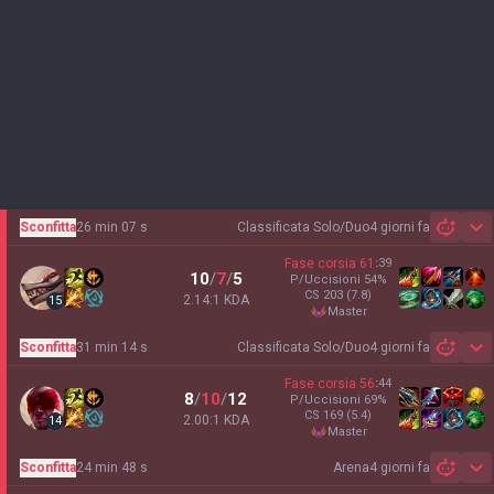
Sconfitta
26 min 07 s
Classificata Solo/Duo
4 giorni fa
Sh
Fase corsia
61
:
39
10
/
7
/
5
P/Uccisioni
54
%
CS
203
(7.8)
2.14:1 KDA
15
master
Sconfitta
31 min 14 s
Classificata Solo/Duo
4 giorni fa
Sh
Fase corsia
56
:
44
8
/
10
/
12
P/Uccisioni
69
%
CS
169
(5.4)
2.00:1 KDA
14
master
Sconfitta
24 min 48 s
Arena
4 giorni fa
Sh