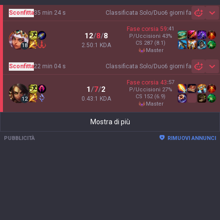
Sconfitta
35 min 24 s
Classificata Solo/Duo
6 giorni fa
Sh
Fase corsia
59
:
41
12
/
8
/
8
P/Uccisioni
43
%
CS
287
(8.1)
2.50:1 KDA
18
master
Sconfitta
22 min 04 s
Classificata Solo/Duo
6 giorni fa
Sh
Fase corsia
43
:
57
1
/
7
/
2
P/Uccisioni
27
%
CS
152
(6.9)
0.43:1 KDA
12
master
Mostra di più
PUBBLICITÀ
RIMUOVI ANNUNCI