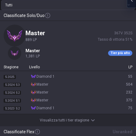
Tutti
Classificate Solo/Duo
master
367
V
352
S
Tasso di vittoria
51
%
889
LP
master
Tier più alto
1,381
LP
Stagione
Livello
LP
diamond 1
55
S2025
master
504
S2024 S3
master
232
S2024 S2
master
375
S2024 S1
diamond 1
75
S2023 S2
Visualizza tutti i tier stagione
Classificate Flex
Unranked