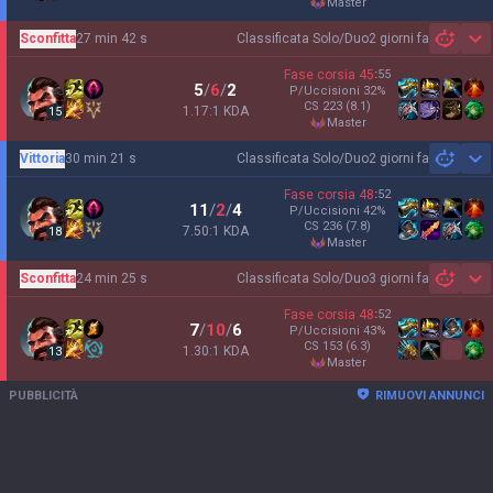
master
Sconfitta
27 min 42 s
Classificata Solo/Duo
2 giorni fa
Sh
Fase corsia
45
:
55
5
/
6
/
2
P/Uccisioni
32
%
CS
223
(8.1)
1.17:1 KDA
15
master
Vittoria
30 min 21 s
Classificata Solo/Duo
2 giorni fa
Sh
Fase corsia
48
:
52
11
/
2
/
4
P/Uccisioni
42
%
CS
236
(7.8)
7.50:1 KDA
18
master
Sconfitta
24 min 25 s
Classificata Solo/Duo
3 giorni fa
Sh
Fase corsia
48
:
52
7
/
10
/
6
P/Uccisioni
43
%
CS
153
(6.3)
1.30:1 KDA
13
master
PUBBLICITÀ
RIMUOVI ANNUNCI