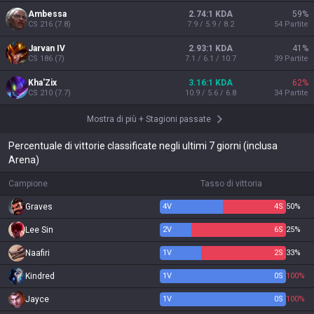
Ambessa
2.74:1 KDA
59
%
CS
216
(
7.8
)
7.9 / 5.9 / 8.2
54
Partite
Jarvan IV
2.93:1 KDA
41
%
CS
186
(
7
)
7.1 / 6.1 / 10.7
39
Partite
Kha'Zix
3.16:1 KDA
62
%
CS
210
(
7.7
)
10.9 / 5.6 / 6.8
34
Partite
Mostra di più
+
Stagioni passate
Percentuale di vittorie classificate negli ultimi 7 giorni (inclusa
Arena)
Campione
Tasso di vittoria
Graves
4
V
4
S
50%
Lee Sin
2
V
6
S
25%
Naafiri
1
V
2
S
33%
Kindred
1
V
0
S
100%
Jayce
1
V
0
S
100%