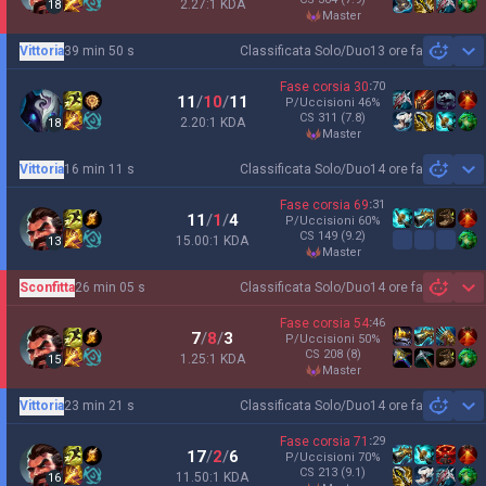
2.27:1 KDA
18
master
Vittoria
39 min 50 s
Classificata Solo/Duo
13 ore fa
Sh
Fase corsia
30
:
70
11
/
10
/
11
P/Uccisioni
46
%
CS
311
(7.8)
2.20:1 KDA
18
master
Vittoria
16 min 11 s
Classificata Solo/Duo
14 ore fa
Sh
Fase corsia
69
:
31
11
/
1
/
4
P/Uccisioni
60
%
CS
149
(9.2)
15.00:1 KDA
13
master
Sconfitta
26 min 05 s
Classificata Solo/Duo
14 ore fa
Sh
Fase corsia
54
:
46
7
/
8
/
3
P/Uccisioni
50
%
CS
208
(8)
1.25:1 KDA
15
master
Vittoria
23 min 21 s
Classificata Solo/Duo
14 ore fa
Sh
Fase corsia
71
:
29
17
/
2
/
6
P/Uccisioni
70
%
CS
213
(9.1)
11.50:1 KDA
16