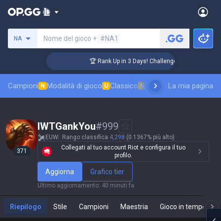
Cerca un evocatore
Nome del gioco +
#NA1
NA
🏆 Rank Up in 3 Days! Challenger Coaching
Campioni
Modalità di gioco
Classico
Classifica skin
La mia pagina
Classifi
N
U
N
IWTGankYou
#
999
EUW
Rango classifica
4,298
(0.1367% più alto)
Collegati al tuo account Riot e configura il tuo
371
profilo.
Aggiorna
Grafico tier
Ultimo aggiornamento
:
40 minuti fa
Riepilogo
Stile
Campioni
Maestria
Gioco in tempo real