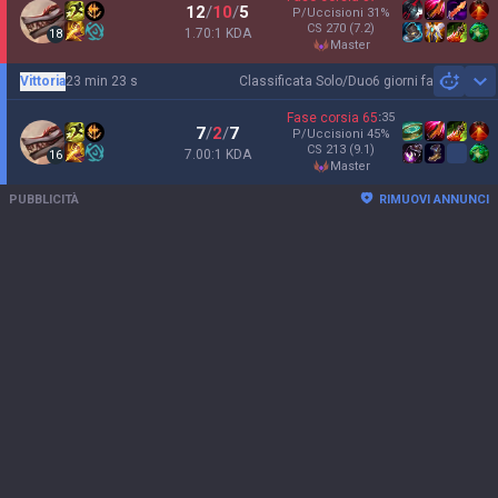
12
/
10
/
5
P/Uccisioni
31
%
CS
270
(7.2)
1.70:1 KDA
18
master
Vittoria
23 min 23 s
Classificata Solo/Duo
6 giorni fa
Sh
Fase corsia
65
:
35
7
/
2
/
7
P/Uccisioni
45
%
CS
213
(9.1)
7.00:1 KDA
16
master
PUBBLICITÀ
RIMUOVI ANNUNCI