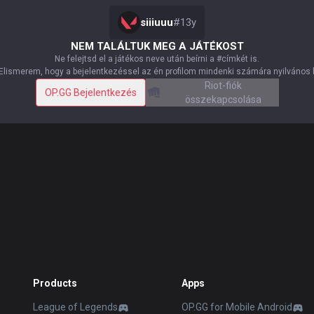
siiiuuu
#
13y
NEM TALÁLTUK MEG A JÁTÉKOST
Ne felejtsd el a játékos neve után beírni a #címkét is.
Elismerem, hogy a bejelentkezéssel az én profilom mindenki számára nyilvános 
Riot-fiók
OP.GG Bejelentkezés
összekapcsolása
Products
Apps
League of Legends
OP.GG for Mobile Android