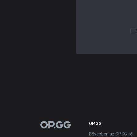
OP.GG
OP.GG
Bővebben az OP.GG-ről