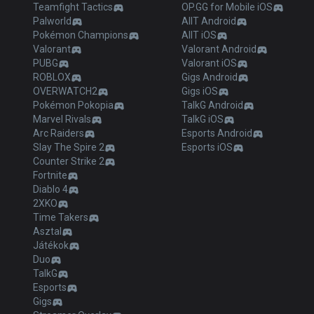
Teamfight Tactics
OP.GG for Mobile iOS
Palworld
AllT Android
Pokémon Champions
AllT iOS
Valorant
Valorant Android
PUBG
Valorant iOS
ROBLOX
Gigs Android
OVERWATCH2
Gigs iOS
Pokémon Pokopia
TalkG Android
Marvel Rivals
TalkG iOS
Arc Raiders
Esports Android
Slay The Spire 2
Esports iOS
Counter Strike 2
Fortnite
Diablo 4
2XKO
Time Takers
Asztal
Játékok
Duo
TalkG
Esports
Gigs