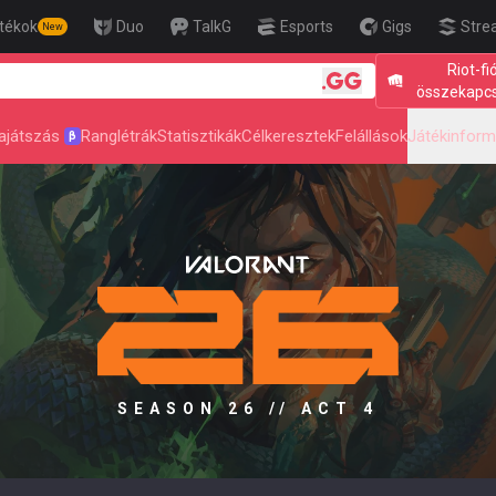
tékok
Duo
TalkG
Esports
Gigs
Stre
New
Riot-fi
🎯 Level Up Yo
összekapc
ajátszás
Ranglétrák
Statisztikák
Célkeresztek
Felállások
Játékinform
β
SEASON 26 // ACT 4