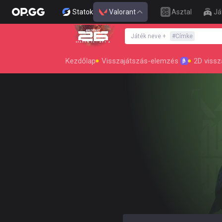
Statok
Valorant
Asztal
Já
Játék neve
+
#
Címke
SEASON 26 : ACT 4
Kezdőlap
Visszajátszás-elemzés
2D vissz
β