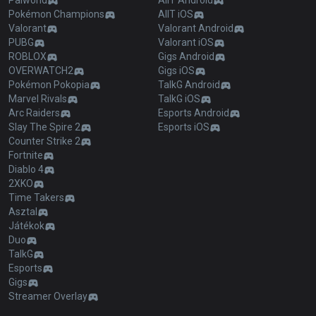
Palworld
AllT Android
Pokémon Champions
AllT iOS
Valorant
Valorant Android
PUBG
Valorant iOS
ROBLOX
Gigs Android
OVERWATCH2
Gigs iOS
Pokémon Pokopia
TalkG Android
Marvel Rivals
TalkG iOS
Arc Raiders
Esports Android
Slay The Spire 2
Esports iOS
Counter Strike 2
Fortnite
Diablo 4
2XKO
Time Takers
Asztal
Játékok
Duo
TalkG
Esports
Gigs
Streamer Overlay