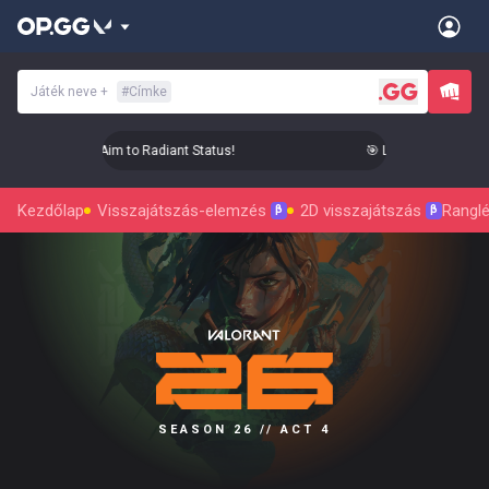
Játék neve
+
#
Címke
 Level Up Your Aim to Radiant Status!
🎯 Level Up Your Aim 
Kezdőlap
Visszajátszás-elemzés
2D visszajátszás
Ranglé
β
β
SEASON 26 // ACT 4