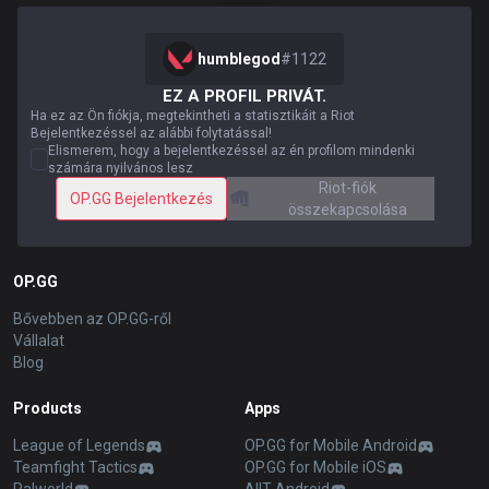
humblegod
#
1122
EZ A PROFIL PRIVÁT.
Ha ez az Ön fiókja, megtekintheti a statisztikáit a Riot
Bejelentkezéssel az alábbi folytatással!
Elismerem, hogy a bejelentkezéssel az én profilom mindenki
számára nyilvános lesz
Riot-fiók
OP.GG Bejelentkezés
összekapcsolása
OP.GG
Bővebben az OP.GG-ről
Vállalat
Blog
Products
Apps
League of Legends
OP.GG for Mobile Android
Teamfight Tactics
OP.GG for Mobile iOS